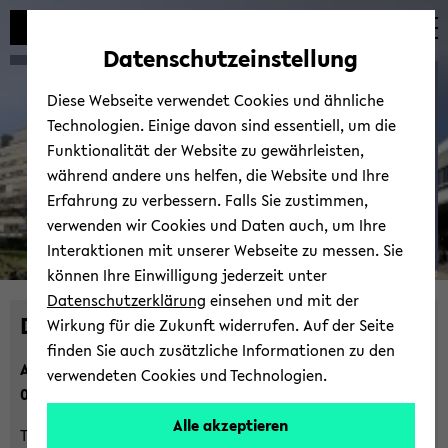
Automatische
zum
zum
zum
Inhaltswechsel
Hauptinhalt
Hauptmenü
Fußbereich
Datenschutzeinstellung
vermeiden
wechseln
wechseln
wechseln
De­cis­i­on and Ope­ra­ti­on
Diese Webseite verwendet Cookies und ähnliche
Tech­no­lo­gies
Technologien. Einige davon sind essentiell, um die
Funktionalität der Website zu gewährleisten,
während andere uns helfen, die Website und Ihre
Erfahrung zu verbessern. Falls Sie zustimmen,
verwenden wir Cookies und Daten auch, um Ihre
Interaktionen mit unserer Webseite zu messen. Sie
Prof.
können Ihre Einwilligung jederzeit unter
© Uni­ver­si­tät Bie­le­feld
Dr.
Datenschutzerklärung
einsehen und mit der
De­cis­i­on and Ope­ra­ti­on Tech­no­lo­gies
Kevin
Wirkung für die Zukunft widerrufen. Auf der Seite
Tier­
finden Sie auch zusätzliche Informationen zu den
At­ten­ti­on: I am mo­ving to the
Uni­ver­si­ty of Vi­en­na
as of
ney
verwendeten Cookies und Technologien.
01.10.2025.
Alle akzeptieren
Thank you to all the great stu­dents and col­le­agues at