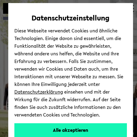
Automatische
zum
zum
zum
Inhaltswechsel
Hauptinhalt
Hauptmenü
Fußbereich
Datenschutzeinstellung
vermeiden
wechseln
wechseln
wechseln
Diese Webseite verwendet Cookies und ähnliche
Technologien. Einige davon sind essentiell, um die
Funktionalität der Website zu gewährleisten,
während andere uns helfen, die Website und Ihre
Erfahrung zu verbessern. Falls Sie zustimmen,
verwenden wir Cookies und Daten auch, um Ihre
Interaktionen mit unserer Webseite zu messen. Sie
können Ihre Einwilligung jederzeit unter
Datenschutzerklärung
einsehen und mit der
Wirkung für die Zukunft widerrufen. Auf der Seite
finden Sie auch zusätzliche Informationen zu den
verwendeten Cookies und Technologien.
Alle akzeptieren
© Uni­ver­si­tät Bie­le­feld