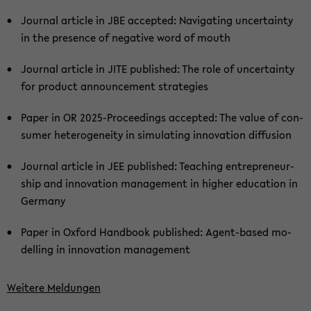
Jour­nal ar­ti­cle in JBE ac­cep­ted: Na­vi­ga­ting un­cer­tain­ty
in the pre­sence of ne­ga­ti­ve word of mouth
Jour­nal ar­ti­cle in JITE pu­blished: The role of un­cer­tain­ty
for pro­duct an­noun­ce­ment stra­te­gies
Paper in OR 2025-​Proceedings ac­cep­ted: The value of con­
su­mer he­te­ro­gen­ei­ty in si­mu­la­ting in­no­va­ti­on dif­fu­si­on
Jour­nal ar­ti­cle in JEE pu­blished: Tea­ching en­tre­pre­neur­
ship and in­no­va­ti­on ma­nage­ment in hig­her edu­ca­ti­on in
Ger­ma­ny
Paper in Ox­ford Hand­book pu­blished: Agent-​based mo­
del­ling in in­no­va­ti­on ma­nage­ment
Wei­te­re Mel­dun­gen