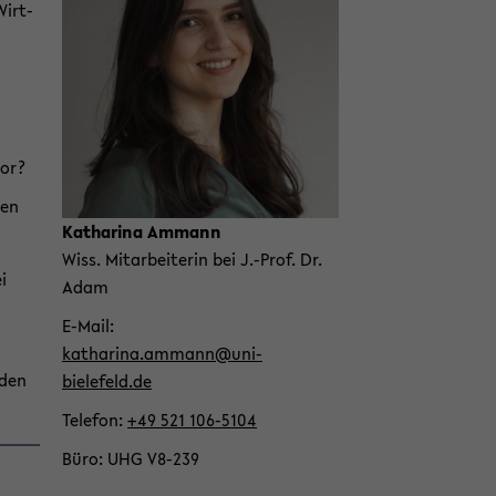
in­
Wirt­
halt
der
Sek­
ti­
on
vor?
wech­
seln
nen
Ka­tha­ri­na Am­mann
Wiss. Mit­ar­bei­te­rin bei J.-Prof. Dr.
i
Adam
E-​Mail
ka­tha­ri­na.am­mann@uni-​
 den
bielefeld.de
Te­le­fon
+49 521 106-​5104
Büro
UHG V8-​239