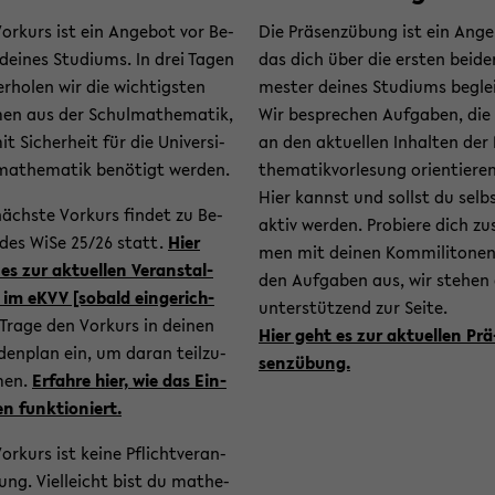
or­kurs ist ein An­ge­bot vor Be­
Die Prä­senz­übung ist ein An­ge
dei­nes Stu­di­ums. In drei Tagen
das dich über die ers­ten bei­de
er­ho­len wir die wich­tigs­ten
mes­ter dei­nes Stu­di­ums be­glei
en aus der Schul­ma­the­ma­tik,
Wir be­spre­chen Auf­ga­ben, die
t Si­cher­heit für die Uni­ver­si­
an den ak­tu­el­len In­hal­ten der
ma­the­ma­tik be­nö­tigt wer­den.
the­ma­tik­vor­le­sung ori­en­tie­re
Hier kannst und sollst du selb
ächs­te Vor­kurs fin­det zu Be­
aktiv wer­den. Pro­bie­re dich zu
 des WiSe 25/26 statt.
Hier
men mit dei­nen Kom­mi­li­to­ne
es zur ak­tu­el­len Ver­an­stal­
den Auf­ga­ben aus, wir ste­hen 
im eKVV [so­bald ein­ge­rich­
un­ter­stüt­zend zur Seite.
Trage den Vor­kurs in dei­nen
Hier geht es zur ak­tu­el­len Prä
den­plan ein, um daran teil­zu­
senz­übung.
men.
Er­fah­re hier, wie das Ein­
en funk­tio­niert.
or­kurs ist keine Pflicht­ver­an­
tung. Viel­leicht bist du ma­the­