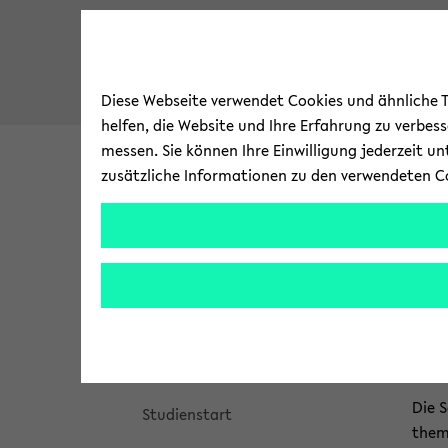
Diese Webseite verwendet Cookies und ähnliche Te
helfen, die Website und Ihre Erfahrung zu verbes
messen. Sie können Ihre Einwilligung jederzeit u
zusätzliche Informationen zu den verwendeten C
Fa­kul­tät
For­schu
skip
skip
Stu­d
Stu­di­um und Lehre
to
brea
main
navi
Über­blick
Ma
content
to
main
Stu­di­en­in­ter­es­sier­te
cont
Die S
Stu­di­en­start
the­m