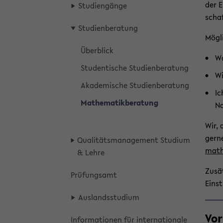
der E
Stu­di­en­gän­ge
schaf
Stu­di­en­be­ra­tung
Mög­l
Über­blick
Wa
Stu­den­ti­sche Stu­di­en­be­ra­tung
Wi
Aka­de­mi­sche Stu­di­en­be­ra­tung
Ic
Ma­the­ma­tik­be­ra­tung
Na
Wir, 
gerne
Qua­li­täts­ma­nage­ment Stu­di­um
math
& Lehre
Zu­sä
Prü­fungs­amt
Ein­s
Aus­lands­stu­di­um
Vor
In­for­ma­tio­nen für in­ter­na­tio­na­le