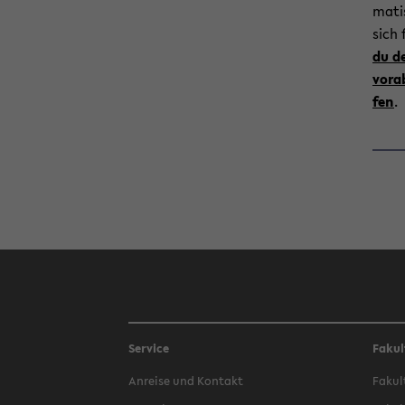
ma­ti
sich 
du de
vorab
fen
.
Service
Fakul
An­rei­se und Kon­takt
Fa­kul