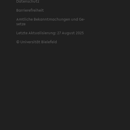
Da­ten­schutz
Bar­rie­re­frei­heit
Amt­li­che Be­kannt­ma­chun­gen und Ge­
set­ze
Letz­te Ak­tua­li­sie­rung: 27 Au­gust 2025
©
Uni­ver­si­tät Bie­le­feld