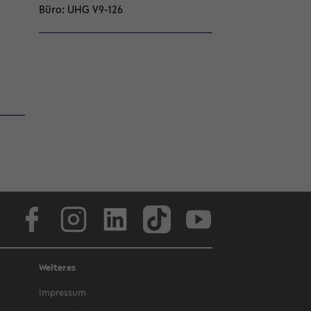
Büro
UHG V9-​126
Face­book
In­sta­gram
Lin­ke­dIn
Tik­Tok
You­tube
Weiteres
Im­pres­sum