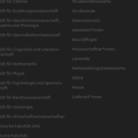
­tät für Che­mie
Stu­di­en­in­ter­es­sier­te
­tät für Er­zie­hungs­wis­sen­schaft
Stu­die­ren­de
­tät für Ge­schichts­wis­sen­schaft,
In­ter­na­tio­nals
­so­phie und Theo­lo­gie
Ab­sol­vent*innen
­tät für Ge­sund­heits­wis­sen­schaf­
Be­schäf­tig­te
Wis­sen­schaft­ler*innen
tät für Lin­gu­is­tik und Li­te­ra­tur­
n­schaft
Leh­ren­de
­tät für Ma­the­ma­tik
Wei­ter­bil­dungs­in­ter­es­sier­te
­tät für Phy­sik
Gäste
­tät für Psy­cho­lo­gie und Sport­wis­
Pres­se
chaft
Lie­fe­rant*innen
­tät für Rechts­wis­sen­schaft
tät für So­zio­lo­gie
­tät für Wirt­schafts­wis­sen­schaf­ten
zi­ni­sche Fa­kul­tät OWL
i­sche Fa­kul­tät