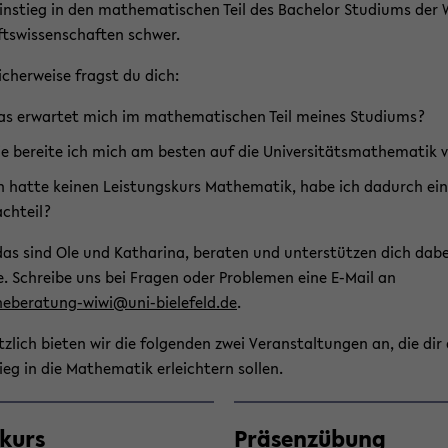
in­stieg in den ma­the­ma­ti­schen Teil des Ba­che­lor Stu­di­ums der 
ts­wis­sen­schaf­ten schwer.
i­cher­wei­se fragst du dich:
s er­war­tet mich im ma­the­ma­ti­schen Teil mei­nes Stu­di­ums?
e be­rei­te ich mich am bes­ten auf die Uni­ver­si­täts­ma­the­ma­tik 
h hatte kei­nen Leis­tungs­kurs Ma­the­ma­tik, habe ich da­durch ei
ch­teil?
das sind Ole und Ka­tha­ri­na, be­ra­ten und un­ter­stüt­zen dich dabe
. Schrei­be uns bei Fra­gen oder Pro­ble­men eine E-​Mail an
eberatung-​wiwi@uni-​bielefeld.de
.
tz­lich bie­ten wir die fol­gen­den zwei Ver­an­stal­tun­gen an, die dir
tieg in die Ma­the­ma­tik er­leich­tern sol­len.
­kurs
Prä­senz­übung