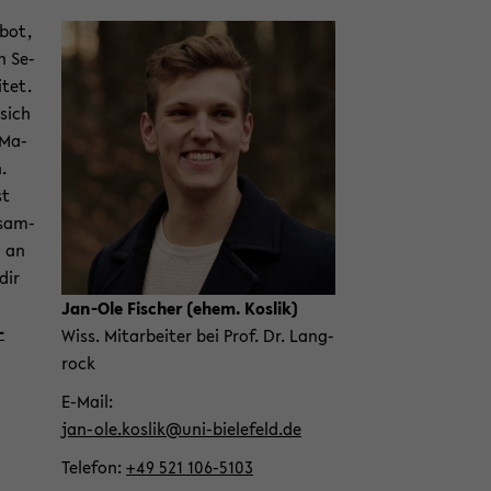
­bot,
n Se­
­tet.
 sich
 Ma­
n.
st
­sam­
n an
dir
Jan-​Ole Fi­scher (ehem. Kos­lik)
­
Wiss. Mit­ar­bei­ter bei Prof. Dr. Lang­
rock
E-​Mail
jan-​ole.kos­lik@uni-​bielefeld.de
Te­le­fon
+49 521 106-​5103