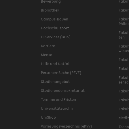
Be­wer­bung
Fa­kul
Bi­blio­thek
Fa­kul
Campus-​Bauen
Fa­kul
Phi­lo
Hoch­schul­sport
Fa­kul
IT-​Services (BITS)
ten
Kar­rie­re
Fa­kul­
wis­se
Mensa
Fa­kul
Hilfe und Not­fall
Fa­kul
Personen-​Suche (PEVZ)
Fa­kul
Stu­di­en­an­ge­bot
sen­s
Stu­die­ren­den­se­kre­ta­ri­at
Fa­kul
Ter­mi­ne und Fris­ten
Fa­kul­
Uni­ver­si­täts­ar­chiv
Fa­kul
Uni­Shop
Me­di­
Vor­le­sungs­ver­zeich­nis (eKVV)
Tech­n