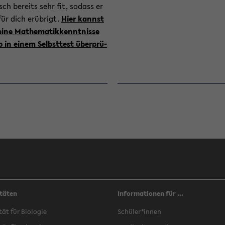
sch be­reits sehr fit, so­dass er
für dich er­üb­rigt.
Hier kannst
ine Ma­the­ma­tik­kennt­nis­se
 in einem Selbst­test über­prü­
täten
Informationen für ...
­tät für Bio­lo­gie
Schü­ler*innen