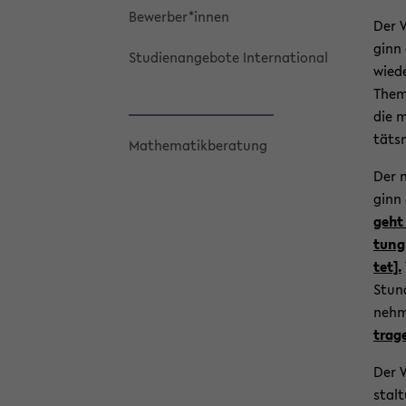
Be­wer­ber*innen
Der V
ginn 
Stu­di­en­an­ge­bo­te In­ter­na­tio­nal
wie­d
The­m
die mi
täts­
Ma­the­ma­tik­be­ra­tung
Der n
ginn
geht 
tung 
tet].
Stun­
neh­
tra­g
Der V
stal­