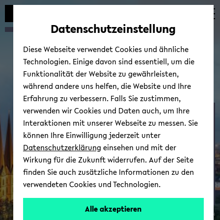
Automatische
skip
skip
skip
Inhaltswechsel
to
to
to
Datenschutzeinstellung
vermeiden
main
main
footer
content
menu
Diese Webseite verwendet Cookies und ähnliche
Technologien. Einige davon sind essentiell, um die
Funktionalität der Website zu gewährleisten,
während andere uns helfen, die Website und Ihre
Erfahrung zu verbessern. Falls Sie zustimmen,
verwenden wir Cookies und Daten auch, um Ihre
CHIM­S­PAS 2021
Interaktionen mit unserer Webseite zu messen. Sie
können Ihre Einwilligung jederzeit unter
Datenschutzerklärung
einsehen und mit der
Wirkung für die Zukunft widerrufen. Auf der Seite
finden Sie auch zusätzliche Informationen zu den
verwendeten Cookies und Technologien.
Home
Alle akzeptieren
© de­te­ring­de­sign GmbH