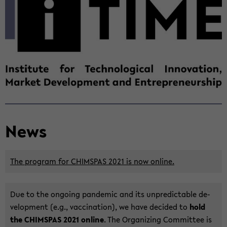
Sek­
ti­
on
wech­
seln
News
The pro­gram for CHIM­S­PAS 2021 is now on­line.
Due to the on­go­ing pan­de­mic and its un­pre­dic­ta­ble de­
ve­lo­p­ment (e.g., va­c­ci­na­ti­on), we have de­ci­ded to
hold
the CHIM­S­PAS 2021 on­line
. The Or­ga­ni­zing Com­mit­tee is