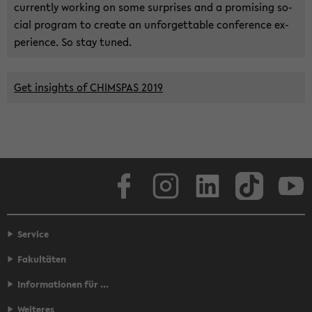
cur­r­ent­ly working on some sur­pri­ses and a pro­mi­sing so­
cial pro­gram to crea­te an unfor­get­t­a­ble con­fe­rence ex­
pe­ri­ence. So stay tuned.
Get in­sights of CHIM­S­PAS 2019
Face­book
In­sta­gram
Lin­ke­dIn
Tik­Tok
You
Service
Fakultäten
Informationen für ...
Weiteres