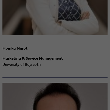
Mo­ni­ka Marot
Mar­ke­ting & Ser­vice Ma­nage­ment
Uni­ver­si­ty of Bay­reuth