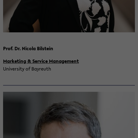
Prof. Dr. Ni­co­la Bil­stein
Mar­ke­ting & Ser­vice Ma­nage­ment
Uni­ver­si­ty of Bay­reuth