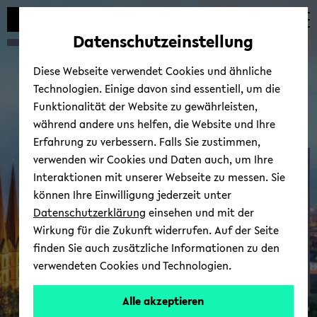
Automatische
skip
skip
skip
Inhaltswechsel
to
to
to
Datenschutzeinstellung
vermeiden
main
main
footer
content
menu
Diese Webseite verwendet Cookies und ähnliche
Technologien. Einige davon sind essentiell, um die
Funktionalität der Website zu gewährleisten,
während andere uns helfen, die Website und Ihre
Erfahrung zu verbessern. Falls Sie zustimmen,
verwenden wir Cookies und Daten auch, um Ihre
CHIM­S­PAS 2024
Interaktionen mit unserer Webseite zu messen. Sie
können Ihre Einwilligung jederzeit unter
Datenschutzerklärung
einsehen und mit der
Wirkung für die Zukunft widerrufen. Auf der Seite
finden Sie auch zusätzliche Informationen zu den
verwendeten Cookies und Technologien.
Or­
Alle akzeptieren
© de­te­ring­de­sign GmbH
ga­