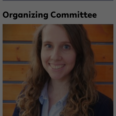
Or­ga­ni­zing Com­mit­tee