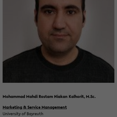
Mo­ham­mad Mahdi Ro­s­tam Nia­kan Kal­ho­rit, M.Sc.
Mar­ke­ting & Ser­vice Ma­nage­ment
Uni­ver­si­ty of Bay­reuth