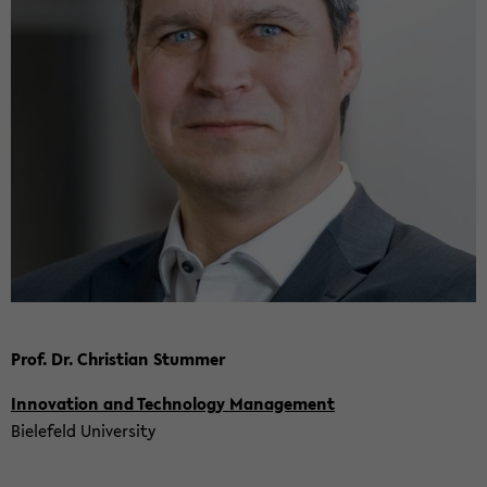
Prof. Dr. Chris­ti­an Stum­mer
In­no­va­ti­on and Tech­no­lo­gy Ma­nage­ment
Bie­le­feld Uni­ver­si­ty