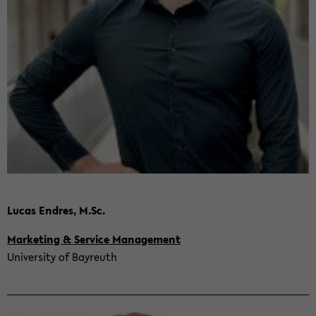
Lucas End­res, M.Sc.
Mar­ke­ting & Ser­vice Ma­nage­ment
Uni­ver­si­ty of Bay­reuth