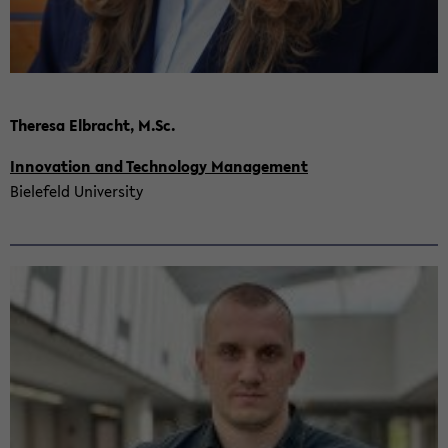
The­re­sa El­bracht, M.Sc.
In­no­va­ti­on and Tech­no­lo­gy Ma­nage­ment
Bie­le­feld Uni­ver­si­ty