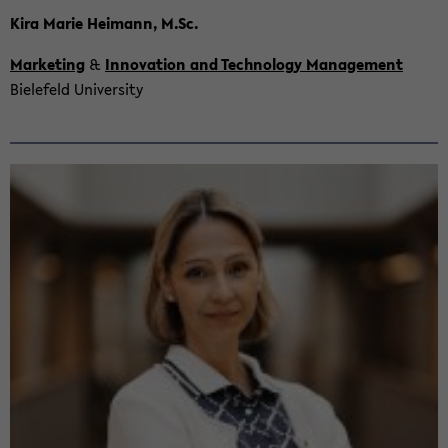
Kira Marie Hei­mann, M.Sc.
Mar­ke­ting
&
In­no­va­ti­on and Tech­no­lo­gy Ma­nage­ment
Bie­le­feld Uni­ver­si­ty