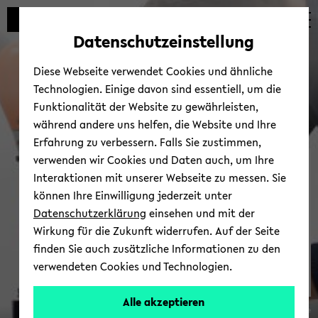
Automatische
zum
zum
zum
Inhaltswechsel
Hauptinhalt
Hauptmenü
Fußbereich
Datenschutzeinstellung
vermeiden
wechseln
wechseln
wechseln
Diese Webseite verwendet Cookies und ähnliche
Technologien. Einige davon sind essentiell, um die
Funktionalität der Website zu gewährleisten,
während andere uns helfen, die Website und Ihre
Erfahrung zu verbessern. Falls Sie zustimmen,
verwenden wir Cookies und Daten auch, um Ihre
In­fra­st­ruc­tu­re
Interaktionen mit unserer Webseite zu messen. Sie
können Ihre Einwilligung jederzeit unter
Datenschutzerklärung
einsehen und mit der
Wirkung für die Zukunft widerrufen. Auf der Seite
finden Sie auch zusätzliche Informationen zu den
verwendeten Cookies und Technologien.
Alle akzeptieren
© Clara Wrede