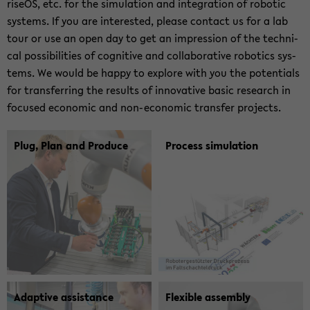
ri­se­OS, etc. for the si­mu­la­ti­on and in­te­gra­ti­on of ro­bo­tic
sys­tems. If you are in­te­rested, plea­se con­tact us for a lab
tour or use an open day to get an im­pres­si­on of the tech­ni­
cal pos­si­bi­li­ties of co­gni­ti­ve and col­la­bo­ra­ti­ve ro­bo­tics sys­
tems. We would be happy to ex­plo­re with you the po­ten­ti­als
for trans­fer­ring the re­sults of in­no­va­ti­ve basic re­se­arch in
fo­cu­sed eco­no­mic and non-​economic trans­fer pro­jects.
Plug, Plan and Pro­du­ce
Pro­cess si­mu­la­ti­on
Ad­ap­ti­ve as­si­s­tance
Fle­xi­ble as­sem­bly