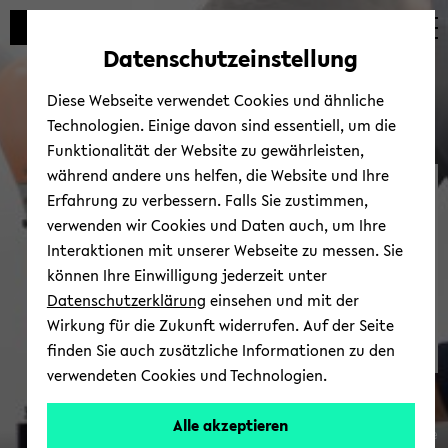
Automatische
skip
skip
skip
Inhaltswechsel
to
to
to
Datenschutzeinstellung
vermeiden
main
main
footer
content
menu
Diese Webseite verwendet Cookies und ähnliche
Technologien. Einige davon sind essentiell, um die
Funktionalität der Website zu gewährleisten,
während andere uns helfen, die Website und Ihre
La­bo­re
Erfahrung zu verbessern. Falls Sie zustimmen,
verwenden wir Cookies und Daten auch, um Ihre
Interaktionen mit unserer Webseite zu messen. Sie
können Ihre Einwilligung jederzeit unter
Datenschutzerklärung
einsehen und mit der
Wirkung für die Zukunft widerrufen. Auf der Seite
finden Sie auch zusätzliche Informationen zu den
verwendeten Cookies und Technologien.
Alle akzeptieren
© Clara Wrede