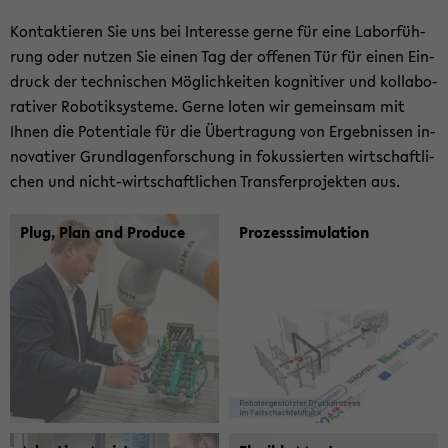
Kon­tak­tie­ren Sie uns bei In­ter­es­se gerne für eine La­bor­füh­
rung oder nut­zen Sie einen Tag der of­fe­nen Tür für einen Ein­
druck der tech­ni­schen Mög­lich­kei­ten ko­gni­ti­ver und kol­la­bo­
ra­ti­ver Ro­bo­tik­sys­te­me. Gerne loten wir ge­mein­sam mit
Ihnen die Po­ten­tia­le für die Über­tra­gung von Er­geb­nis­sen in­
no­va­ti­ver Grund­la­gen­for­schung in fo­kus­sier­ten wirt­schaft­li­
chen und nicht-​wirtschaftlichen Trans­fer­pro­jek­ten aus.
Plug, Plan and Pro­du­ce
Prozess­simulation