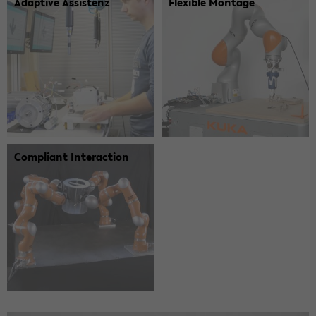
Adaptive Assis­tenz
Flexible Mon­tage
Compliant Inter­action