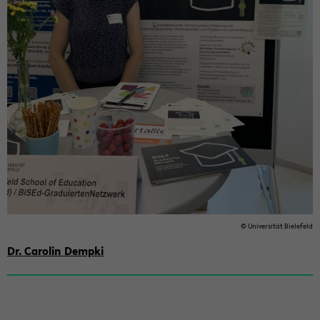
© Uni­ver­si­tät Bie­le­feld
Dr. Ca­ro­lin Demp­ki