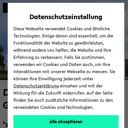
Automatische
zum
zum
zum
Inhaltswechsel
Hauptinhalt
Hauptmenü
Fußbereich
Datenschutzeinstellung
vermeiden
wechseln
wechseln
wechseln
Bie­le­feld School of Edu­ca­
Diese Webseite verwendet Cookies und ähnliche
ti­on - BiSEd
Technologien. Einige davon sind essentiell, um die
Funktionalität der Website zu gewährleisten,
während andere uns helfen, die Website und Ihre
Erfahrung zu verbessern. Falls Sie zustimmen,
verwenden wir Cookies und Daten auch, um Ihre
Bie­
Interaktionen mit unserer Webseite zu messen. Sie
le­
können Ihre Einwilligung jederzeit unter
© Uni­ver­si­tät Bie­le­feld
fel­
Datenschutzerklärung
einsehen und mit der
Das BiSEd-​
der
Wirkung für die Zukunft widerrufen. Auf der Seite
Leh­
finden Sie auch zusätzliche Informationen zu den
GraduiertenNetzwerk
rer*in­
verwendeten Cookies und Technologien.
nen­
bil­
Alle akzeptieren
"zu­sam­men forscht man we­ni­ger al­
dung