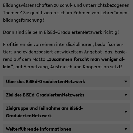
Bil­dungs­wis­sen­schaf­ten zu schul-​ und un­ter­richts­be­zo­ge­nen
The­men? Sie qua­li­fi­zie­ren sich im Rah­men von Leh­rer*in­nen­
bil­dungs­for­schung?
Dann sind Sie beim BiSEd-​GraduiertenNetzwerk rich­tig!
Pro­fi­tie­ren Sie von einem in­ter­dis­zi­pli­nä­ren, be­darfs­ori­en­
tiert und evi­denz­ba­siert ent­wi­ckel­tem An­ge­bot, das, ba­sie­
rend auf dem Motto
„zu­sam­men forscht man we­ni­ger al­
lein“
, auf Ver­net­zung, Aus­tausch und Ko­ope­ra­ti­on setzt!
Über das BiSEd-​GraduiertenNetzwerk
Ziel des BiSEd-​GraduiertenNetzwerks
Ziel­grup­pe und Teil­nah­me am BiSEd-​
GraduiertenNetzwerk
Wei­ter­füh­ren­de In­for­ma­tio­nen