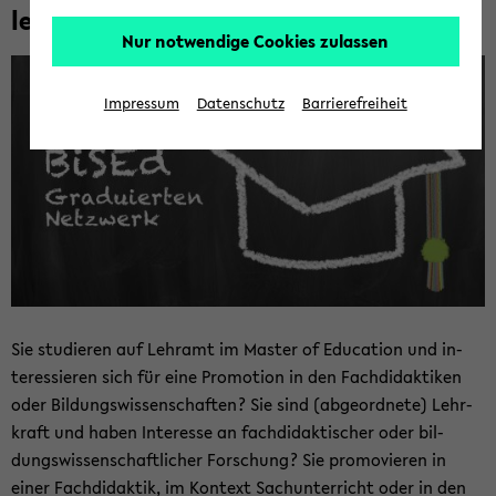
lein"
Nur notwendige Cookies zulassen
Impressum
Datenschutz
Barrierefreiheit
Sie stu­die­ren auf Lehr­amt im Mas­ter of Edu­ca­ti­on und in­
ter­es­sie­ren sich für eine Pro­mo­ti­on in den Fach­di­dak­ti­ken
oder Bil­dungs­wis­sen­schaf­ten? Sie sind (ab­ge­ord­ne­te) Lehr­
kraft und haben In­ter­es­se an fach­di­dak­ti­scher oder bil­
dungs­wis­sen­schaft­li­cher For­schung? Sie pro­mo­vie­ren in
einer Fach­di­dak­tik, im Kon­text Sach­un­ter­richt oder in den