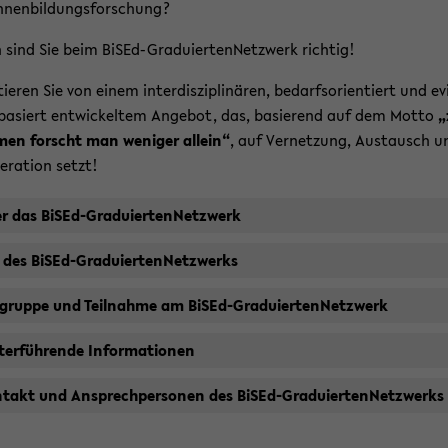
n­nen­bil­dungs­for­schung?
sind Sie beim BiSEd-​GraduiertenNetzwerk rich­tig!
­tie­ren Sie von einem in­ter­dis­zi­pli­nä­ren, be­darfs­ori­en­tiert und ev
ba­siert ent­wi­ckel­tem An­ge­bot, das, ba­sie­rend auf dem Motto
„
en forscht man we­ni­ger al­lein“
, auf Ver­net­zung, Aus­tausch u
e­ra­ti­on setzt!
r das BiSEd-​GraduiertenNetzwerk
l des BiSEd-​GraduiertenNetzwerks
l­grup­pe und Teil­nah­me am BiSEd-​GraduiertenNetzwerk
ter­füh­ren­de In­for­ma­tio­nen
­takt und An­sprech­per­so­nen des BiSEd-​GraduiertenNetzwerks