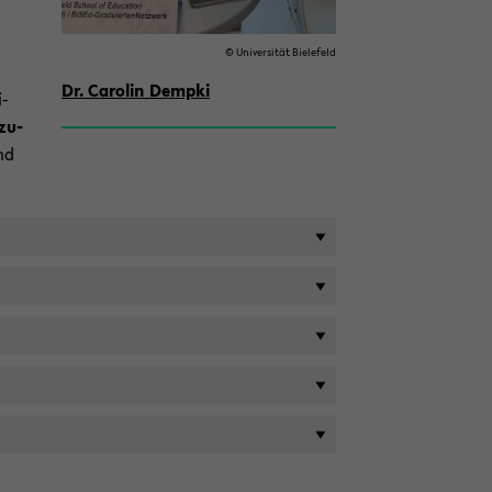
© Uni­ver­si­tät Bie­le­feld
Dr. Ca­ro­lin Demp­ki
i­
zu­
nd