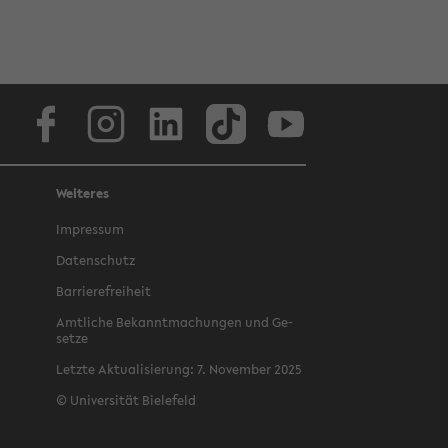
Face­book
In­sta­gram
Lin­ke­dIn
Tik­Tok
You­tube
Weiteres
Im­pres­sum
Da­ten­schutz
Bar­rie­re­frei­heit
Amt­li­che Be­kannt­ma­chun­gen und Ge­
set­ze
Letz­te Ak­tua­li­sie­rung: 7. No­vem­ber 2025
©
Uni­ver­si­tät Bie­le­feld