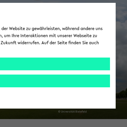
ie­le­feld School of
ät der Website zu gewährleisten, während andere uns
du­ca­ti­on - BiSEd
h, um Ihre Interaktionen mit unserer Webseite zu
Zukunft widerrufen. Auf der Seite finden Sie auch
e­le­fel­der Leh­rer*in­nen­bil­dung
© Uni­ver­si­tät Bie­le­feld