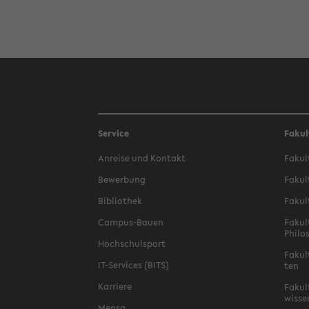
Service
Fakul
An­rei­se und Kon­takt
Fa­kul
Be­wer­bung
Fa­kul
Bi­blio­thek
Fa­kul
Campus-​Bauen
Fa­kul
Phi­lo
Hoch­schul­sport
Fa­kul
IT-​Services (BITS)
ten
Kar­rie­re
Fa­kul­
wis­se
Mensa