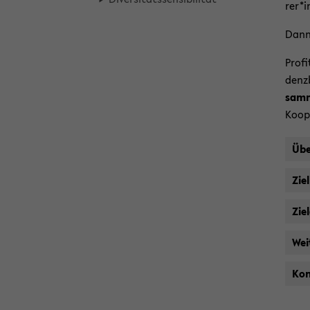
rer*i
Dann 
Pro­fi
denz­
sam­m
Ko­op
Übe
Zie
Zie
Wei­
Kon