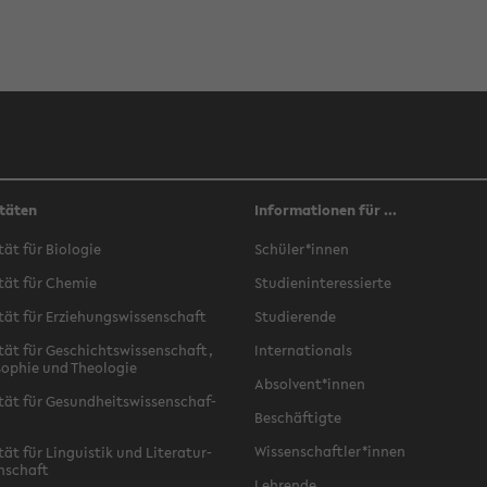
täten
Informationen für ...
­tät für Bio­lo­gie
Schü­ler*innen
­tät für Che­mie
Stu­di­en­in­ter­es­sier­te
­tät für Er­zie­hungs­wis­sen­schaft
Stu­die­ren­de
­tät für Ge­schichts­wis­sen­schaft,
In­ter­na­tio­nals
­so­phie und Theo­lo­gie
Ab­sol­vent*innen
­tät für Ge­sund­heits­wis­sen­schaf­
Be­schäf­tig­te
Wis­sen­schaft­ler*innen
tät für Lin­gu­is­tik und Li­te­ra­tur­
n­schaft
Leh­ren­de