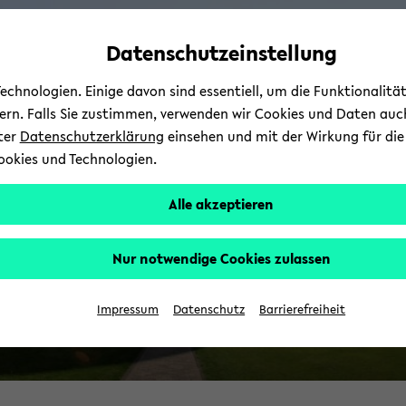
Automatische
zum
zum
zum
Inhaltswechsel
Hauptinhalt
Hauptmenü
Fußbereich
Datenschutzeinstellung
B
vermeiden
wechseln
wechseln
wechseln
chnologien. Einige davon sind essentiell, um die Funktionalit
E
sern. Falls Sie zustimmen, verwenden wir Cookies und Daten auc
nter
Datenschutzerklärung
einsehen und mit der Wirkung für die 
ookies und Technologien.
Alle akzeptieren
Nur notwendige Cookies zulassen
Bi
Impressum
Datenschutz
Barrierefreiheit