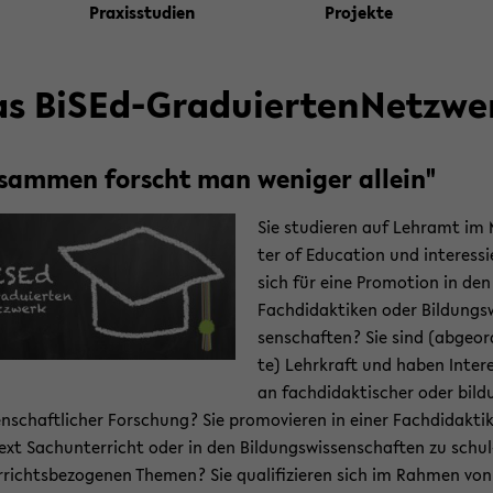
Pra­xis­stu­di­en
Pro­jek­te
s BiSEd-​GraduiertenNetzwe
­sam­men forscht man we­ni­ger al­lein"
Sie stu­die­ren auf Lehr­amt im
ter of Edu­ca­ti­on und in­ter­es­si
sich für eine Pro­mo­ti­on in den
Fach­di­dak­ti­ken oder Bil­dungs­
sen­schaf­ten? Sie sind (ab­ge­or
te) Lehr­kraft und haben In­ter­e
an fach­di­dak­ti­scher oder bil­
en­schaft­li­cher For­schung? Sie pro­mo­vie­ren in einer Fach­di­dak­ti
ext Sach­un­ter­richt oder in den Bil­dungs­wis­sen­schaf­ten zu schul
r­richts­be­zo­ge­nen The­men? Sie qua­li­fi­zie­ren sich im Rah­men vo