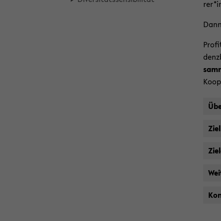
rer*i
Dann 
Pro­fi
denz­
sam­m
Ko­op
Übe
Zie
Zie
Wei­
Kon