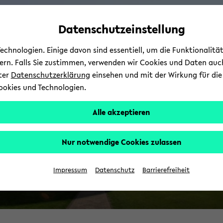
Automatische
zum
zum
zum
Inhaltswechsel
Hauptinhalt
Hauptmenü
Fußbereich
Datenschutzeinstellung
B
vermeiden
wechseln
wechseln
wechseln
chnologien. Einige davon sind essentiell, um die Funktionalit
E
sern. Falls Sie zustimmen, verwenden wir Cookies und Daten auc
nter
Datenschutzerklärung
einsehen und mit der Wirkung für die 
ookies und Technologien.
Alle akzeptieren
Nur notwendige Cookies zulassen
Bi
Impressum
Datenschutz
Barrierefreiheit