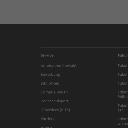
Service
Fakul
An­rei­se und Kon­takt
Fa­kul
Be­wer­bung
Fa­kul
Bi­blio­thek
Fa­kul
Campus-​Bauen
Fa­kul
Phi­lo
Hoch­schul­sport
Fa­kul
IT-​Services (BITS)
ten
Kar­rie­re
Fa­kul­
wis­se
Mensa