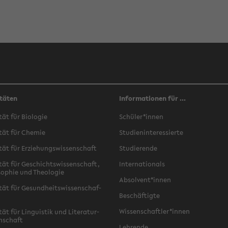
täten
Informationen für ...
­tät für Bio­lo­gie
Schü­ler*innen
­tät für Che­mie
Stu­di­en­in­ter­es­sier­te
­tät für Er­zie­hungs­wis­sen­schaft
Stu­die­ren­de
­tät für Ge­schichts­wis­sen­schaft,
In­ter­na­tio­nals
­so­phie und Theo­lo­gie
Ab­sol­vent*innen
­tät für Ge­sund­heits­wis­sen­schaf­
Be­schäf­tig­te
Wis­sen­schaft­ler*innen
tät für Lin­gu­is­tik und Li­te­ra­tur­
n­schaft
Leh­ren­de