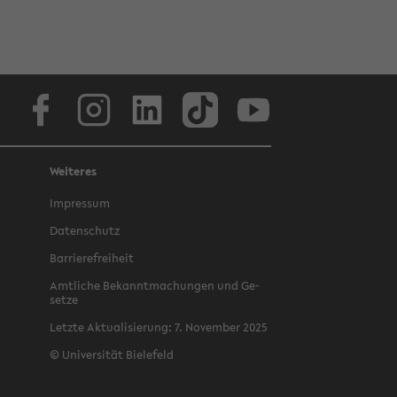
Face­book
In­sta­gram
Lin­ke­dIn
Tik­Tok
You­tube
Weiteres
Im­pres­sum
Da­ten­schutz
Bar­rie­re­frei­heit
Amt­li­che Be­kannt­ma­chun­gen und Ge­
set­ze
Letz­te Ak­tua­li­sie­rung: 7. No­vem­ber 2025
©
Uni­ver­si­tät Bie­le­feld