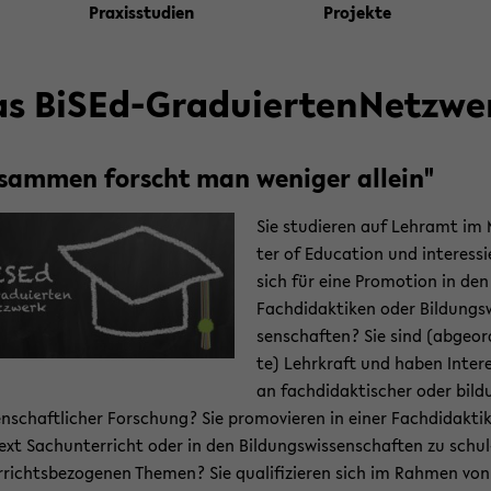
Pra­xis­stu­di­en
Pro­jek­te
s BiSEd-​GraduiertenNetzwe
­sam­men forscht man we­ni­ger al­lein"
Sie stu­die­ren auf Lehr­amt im
ter of Edu­ca­ti­on und in­ter­es­si
sich für eine Pro­mo­ti­on in den
Fach­di­dak­ti­ken oder Bil­dungs­
sen­schaf­ten? Sie sind (ab­ge­or
te) Lehr­kraft und haben In­ter­e
an fach­di­dak­ti­scher oder bil­
en­schaft­li­cher For­schung? Sie pro­mo­vie­ren in einer Fach­di­dak­ti
ext Sach­un­ter­richt oder in den Bil­dungs­wis­sen­schaf­ten zu schul
r­richts­be­zo­ge­nen The­men? Sie qua­li­fi­zie­ren sich im Rah­men vo