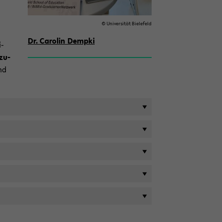
© Uni­ver­si­tät Bie­le­feld
Dr. Ca­ro­lin Demp­ki
i­
zu­
nd