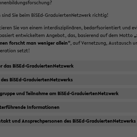
n­nen­bil­dungs­for­schung?
sind Sie beim BiSEd-​GraduiertenNetzwerk rich­tig!
­tie­ren Sie von einem in­ter­dis­zi­pli­nä­ren, be­darfs­ori­en­tiert und ev
ba­siert ent­wi­ckel­tem An­ge­bot, das, ba­sie­rend auf dem Motto
„
en forscht man we­ni­ger al­lein“
, auf Ver­net­zung, Aus­tausch u
e­ra­ti­on setzt!
r das BiSEd-​GraduiertenNetzwerk
l des BiSEd-​GraduiertenNetzwerks
l­grup­pe und Teil­nah­me am BiSEd-​GraduiertenNetzwerk
ter­füh­ren­de In­for­ma­tio­nen
­takt und An­sprech­per­so­nen des BiSEd-​GraduiertenNetzwerks