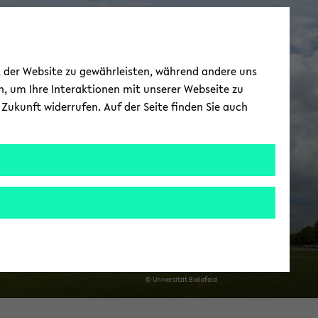
ie­le­feld School of
ät der Website zu gewährleisten, während andere uns
du­ca­ti­on - BiSEd
h, um Ihre Interaktionen mit unserer Webseite zu
Zukunft widerrufen. Auf der Seite finden Sie auch
e­le­fel­der Leh­rer*in­nen­bil­dung
© Uni­ver­si­tät Bie­le­feld