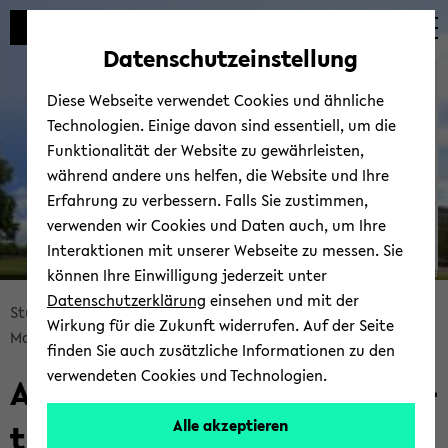
Automatische
zum
zum
zum
Inhaltswechsel
Hauptinhalt
Hauptmenü
Fußbereich
Datenschutzeinstellung
vermeiden
wechseln
wechseln
wechseln
Bie­le­feld School of Edu­ca­
Diese Webseite verwendet Cookies und ähnliche
ti­on - BiSEd
Technologien. Einige davon sind essentiell, um die
Funktionalität der Website zu gewährleisten,
während andere uns helfen, die Website und Ihre
Erfahrung zu verbessern. Falls Sie zustimmen,
verwenden wir Cookies und Daten auch, um Ihre
Interaktionen mit unserer Webseite zu messen. Sie
Bie­
können Ihre Einwilligung jederzeit unter
© Uni­ver­si­tät Bie­le­feld
le­
Datenschutzerklärung
einsehen und mit der
Bread­
Stu­di­um Lehr­amt
Im Lehr­amts­stu­di­um
fel­
Wirkung für die Zukunft widerrufen. Auf der Seite
crumb
Mas­ter of Edu­ca­ti­on
Über­blick
Mas­ter­ab­schluss
der
finden Sie auch zusätzliche Informationen zu den
über­
Leh­
verwendeten Cookies und Technologien.
Ab­schluss Mas­ter of Edu­ca­
sprin­
rer*in­
gen
nen­
ti­on
Alle akzeptieren
und
bil­