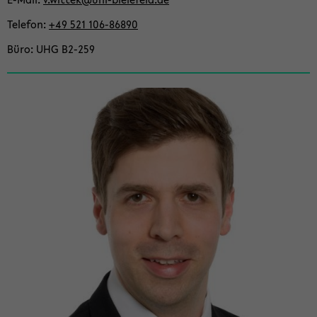
Te­le­fon
+49 521 106-​86890
Büro
UHG B2-​259