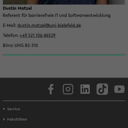
Dus­tin Mat­zel
Re­fe­rent für bar­rie­re­freie IT und Soft­ware­ent­wick­lung
E-​Mail
dus­tin.mat­zel@uni-​bielefeld.de
Te­le­fon
+49 521 106-​86529
Büro
UHG B2-​310
Face­book
In­sta­gram
Lin­ke­dIn
Tik­Tok
You
Service
Fakultäten