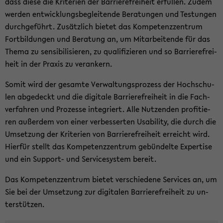
dass diese die Kri­te­ri­en der Bar­rie­re­frei­heit er­fül­len. Zudem
wer­den ent­wick­lungs­be­glei­ten­de Be­ra­tun­gen und Tes­tun­gen
durch­ge­führt. Zu­sätz­lich bie­tet das Kom­pe­tenz­zen­trum
Fort­bil­dun­gen und Be­ra­tung an, um Mit­ar­bei­ten­de für das
Thema zu sen­si­bi­li­sie­ren, zu qua­li­fi­zie­ren und so Bar­rie­re­frei­
heit in der Pra­xis zu ver­an­kern.
Somit wird der ge­sam­te Ver­wal­tungs­pro­zess der Hoch­schu­
len ab­ge­deckt und die di­gi­ta­le Bar­rie­re­frei­heit in die Fach­
ver­fah­ren und Pro­zes­se in­te­griert. Alle Nut­zen­den pro­fi­tie­
ren au­ßer­dem von einer ver­bes­ser­ten Usa­bi­li­ty, die durch die
Um­set­zung der Kri­te­ri­en von Bar­rie­re­frei­heit er­reicht wird.
Hier­für stellt das Kom­pe­tenz­zen­trum ge­bün­del­te Ex­per­ti­se
und ein Support-​ und Ser­vice­sys­tem be­reit.
Das Kom­pe­tenz­zen­trum bie­tet ver­schie­de­ne Ser­vices an, um
Sie bei der Um­set­zung zur di­gi­ta­len Bar­rie­re­frei­heit zu un­
ter­stüt­zen.