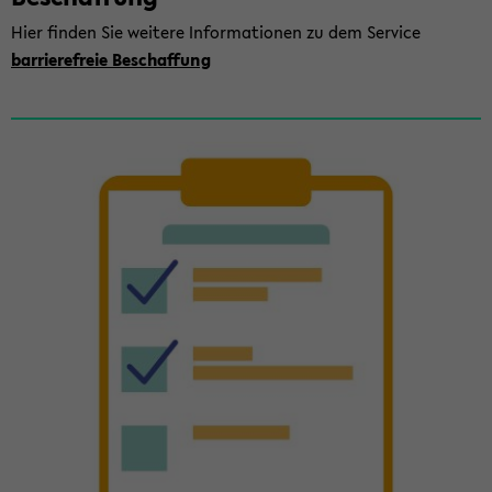
Hier fin­den Sie wei­te­re In­for­ma­tio­nen zu dem Ser­vice
bar­rie­re­freie Be­schaf­fung