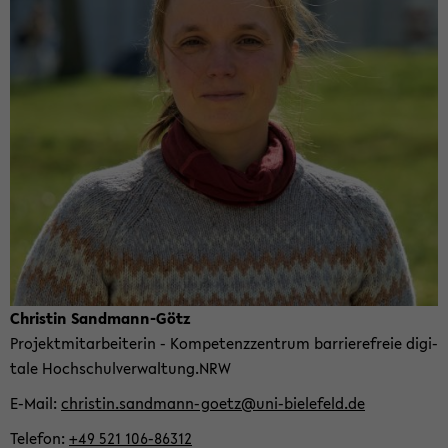
Chris­tin Sandmann-​Götz
Pro­jekt­mit­ar­bei­te­rin - Kom­pe­tenz­zen­trum bar­rie­re­freie di­gi­
ta­le Hoch­schul­ver­wal­tung.NRW
E-​Mail
chris­tin.sandmann-​goetz@uni-​bielefeld.de
Te­le­fon
+49 521 106-​86312