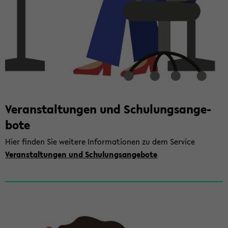
Ver­an­stal­tun­gen und Schu­lungs­an­ge­
bo­te
Hier fin­den Sie wei­te­re In­for­ma­tio­nen zu dem Ser­vice
Ver­an­stal­tun­gen und Schu­lungs­an­ge­bo­te