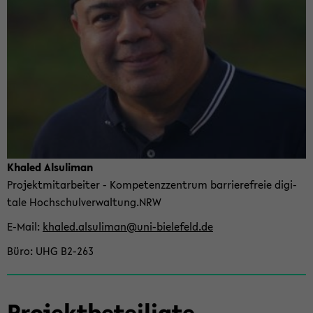
Kha­led Al­su­li­man
Pro­jekt­mit­ar­bei­ter - Kom­pe­tenz­zen­trum bar­rie­re­freie di­gi­
ta­le Hoch­schul­ver­wal­tung.NRW
E-​Mail
kha­led.al­su­li­man@uni-​bielefeld.de
Büro
UHG B2-​263
Pro­jekt­be­tei­lig­te