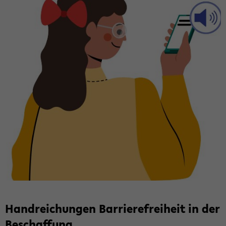
Hand­rei­chun­gen Bar­rie­re­frei­heit in der
Be­schaf­fung