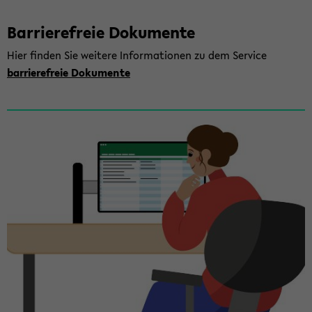
Bar­rie­re­freie Do­ku­men­te
Hier fin­den Sie wei­te­re In­for­ma­tio­nen zu dem Ser­vice
bar­rie­re­freie Do­ku­men­te