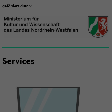
ge­för­dert durch:
Ser­vices