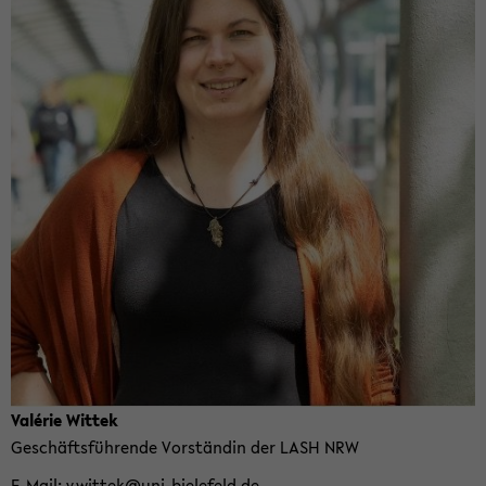
Valérie Wit­tek
Ge­schäfts­füh­ren­de Vor­stän­din der LASH NRW
E-​Mail
v.wit­tek@uni-​bielefeld.de