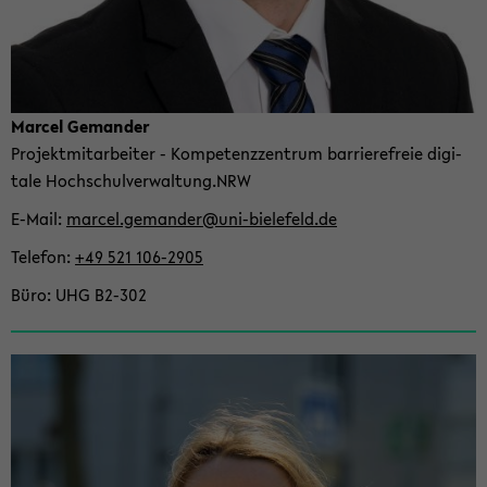
Mar­cel Ge­man­der
Pro­jekt­mit­ar­bei­ter - Kom­pe­tenz­zen­trum bar­rie­re­freie di­gi­
ta­le Hoch­schul­ver­wal­tung.NRW
E-​Mail
mar­cel.ge­man­der@uni-​bielefeld.de
Te­le­fon
+49 521 106-​2905
Büro
UHG B2-​302