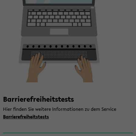
Bar­rie­re­frei­heits­tests
Hier fin­den Sie wei­te­re In­for­ma­tio­nen zu dem Ser­vice
Bar­rie­re­frei­heits­tests