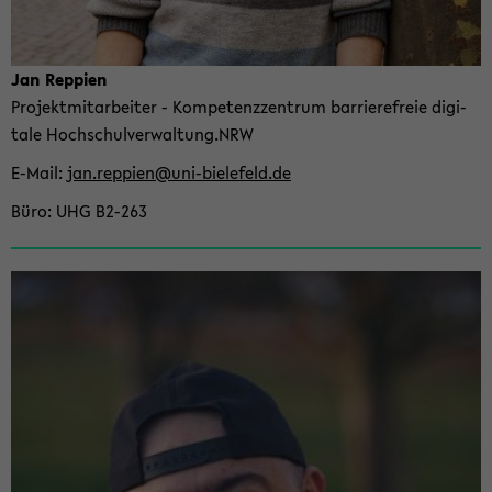
Jan Rep­pien
Pro­jekt­mit­ar­bei­ter - Kom­pe­tenz­zen­trum bar­rie­re­freie di­gi­
ta­le Hoch­schul­ver­wal­tung.NRW
E-​Mail
jan.rep­pien@uni-​bielefeld.de
Büro
UHG B2-​263