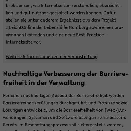
brok Jen­sen, wie In­ter­net­sei­ten ver­ständ­lich, über­sicht­
lich und gut nutz­bar ge­stal­tet wer­den kön­nen. Dafür
stel­len sie unter an­de­rem Er­geb­nis­se aus dem Pro­jekt
#Leich­tOn­line der Le­bens­hil­fe Ham­burg sowie einen pra­
xis­na­hen Leit­fa­den und eine neue Best-​Practice-
Internetseite vor.
Wei­te­re In­for­ma­tio­nen zu der Ver­an­stal­tung
Nach­hal­ti­ge Ver­bes­se­rung der Bar­rie­re­
frei­heit in der Ver­wal­tung
Für einen nach­hal­ti­gen Aus­bau der Bar­rie­re­frei­heit wer­den
Bar­rie­re­frei­heits­prü­fun­gen durch­ge­führt und Pro­zes­se sowie
Lö­sun­gen ent­wi­ckelt, um die Bar­rie­re­frei­heit von (Web-)An­
wen­dun­gen, Sys­te­men und Soft­ware­lö­sun­gen zu ver­bes­sern.
Be­reits im Be­schaf­fungs­pro­zess soll si­cher­ge­stellt wer­den,