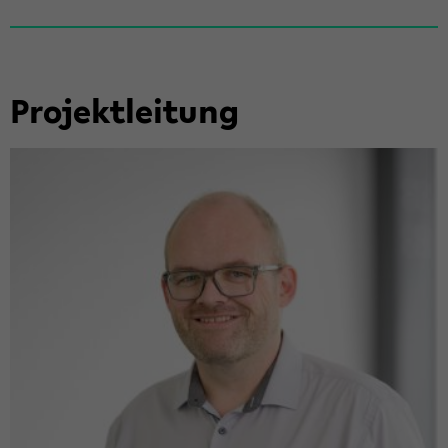
Pro­jekt­lei­tung