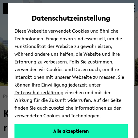
Automatische
zum
zum
zum
Inhaltswechsel
Hauptinhalt
Hauptmenü
Fußbereich
Datenschutzeinstellung
vermeiden
wechseln
wechseln
wechseln
Kom­pe­tenz­zen­trum bar­
Diese Webseite verwendet Cookies und ähnliche
rie­re­freie di­gi­ta­le Hoch­
Technologien. Einige davon sind essentiell, um die
schul­ver­wal­tung.NRW
Funktionalität der Website zu gewährleisten,
während andere uns helfen, die Website und Ihre
Erfahrung zu verbessern. Falls Sie zustimmen,
verwenden wir Cookies und Daten auch, um Ihre
Interaktionen mit unserer Webseite zu messen. Sie
können Ihre Einwilligung jederzeit unter
© Uni­ver­si­tät Bie­le­feld
Datenschutzerklärung
einsehen und mit der
Bread­
Pro­jek­te
barrierefreie-​verwaltung.nrw
Wirkung für die Zukunft widerrufen. Auf der Seite
crumb
finden Sie auch zusätzliche Informationen zu den
Kom­pe­tenz­zen­trum bar­
über­
verwendeten Cookies und Technologien.
sprin­
rie­re­freie di­gi­ta­le Hoch­
gen
Alle akzeptieren
und