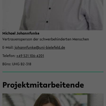
Mi­cha­el Jo­hannfun­ke
Ver­trau­ens­per­son der schwer­be­hin­der­ten Men­schen
E-​Mail
jo­hannfun­ke@uni-​bielefeld.de
Te­le­fon
+49 521 106-​4201
Büro
UHG B2-​318
Pro­jekt­mit­ar­bei­ten­de