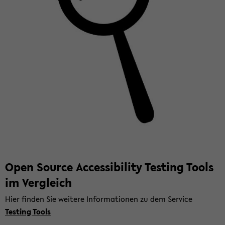
Open Source Ac­ces­si­bi­li­ty Tes­ting Tools
im Ver­gleich
Hier fin­den Sie wei­te­re In­for­ma­tio­nen zu dem Ser­vice
Tes­ting Tools