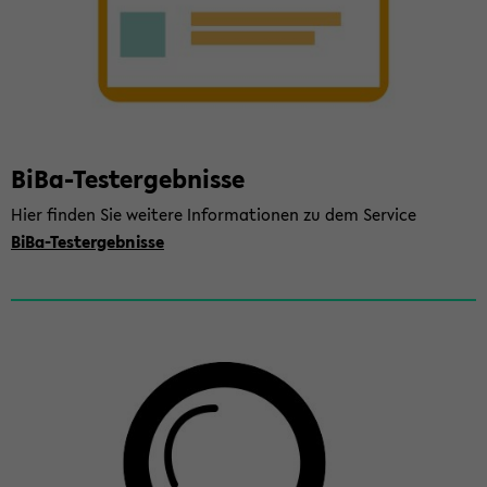
BiBa-​Testergebnisse
Hier fin­den Sie wei­te­re In­for­ma­tio­nen zu dem Ser­vice
BiBa-​Testergebnisse