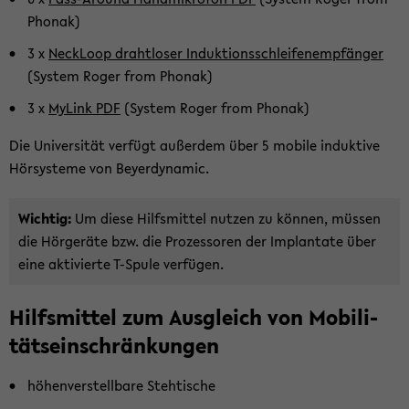
Pho­nak)
3 x
Neck­Loop draht­lo­ser In­duk­ti­ons­schlei­fen­emp­fän­ger
(Sys­tem Roger from Pho­nak)
3 x
My­Link PDF
(Sys­tem Roger from Pho­nak)
Die Uni­ver­si­tät ver­fügt au­ßer­dem über 5 mo­bi­le in­duk­ti­ve
Hör­sys­te­me von Bey­er­dy­na­mic.
Wich­tig:
Um diese Hilfs­mit­tel nut­zen zu kön­nen, müs­sen
die Hör­ge­rä­te bzw. die Pro­zes­so­ren der Im­plan­ta­te über
eine ak­ti­vier­te T-​Spule ver­fü­gen.
Hilfs­mit­tel zum Aus­gleich von Mo­bi­li­
täts­ein­schrän­kun­gen
hö­hen­ver­stell­ba­re Steh­ti­sche