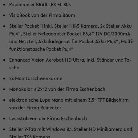
Pa­pen­mei­er BRAILLEX EL 80s
Vi­si­o­Book von der Firma Baum
Stel­ler Po­cket II inkl. Stel­ler HK-5 Ka­me­ra, 2x Stel­ler Akku
P6,4“, Stel­ler Netz­ad­ap­ter Po­cket P6,4“ 12V DC/2000mA
und Netz­teil, Ak­ku­la­de­ge­rät für Po­cket Akku P6,4“, Mul­ti­
funk­ti­ons­ta­sche Po­cket P6,4“
En­han­ced Vi­si­on Acro­bat HD Ultra, inkl. Stän­der und Ta­
sche
2x Mo­ni­tor­schwenk­ar­me
Mo­no­ku­lar 4,2x12 von der Firma Eschen­bach
elek­tro­ni­sche Lupe Mano mit einem 3,5“ TFT Bild­schirm
von der Firma Rei­ne­cker
Le­se­stab von der Firma Eschen­bach
Stel­ler V-Tab mit Win­dows 8.1, Stel­ler HD Mi­ni­ka­me­ra und
Stel­ler TK6 Ka­me­ra