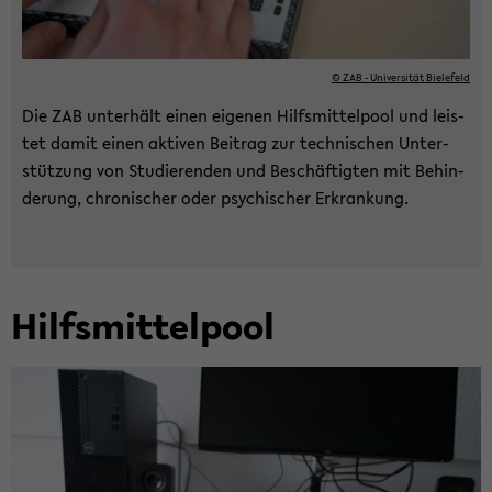
© ZAB - Uni­ver­si­tät Bie­le­feld
Die ZAB un­ter­hält einen ei­ge­nen Hilfs­mit­tel­pool und leis­
tet damit einen ak­ti­ven Bei­trag zur tech­ni­schen Un­ter­
stüt­zung von Stu­die­ren­den und Be­schäf­tig­ten mit Be­hin­
de­rung, chro­ni­scher oder psy­chi­scher Er­kran­kung.
Hilfs­mit­tel­pool