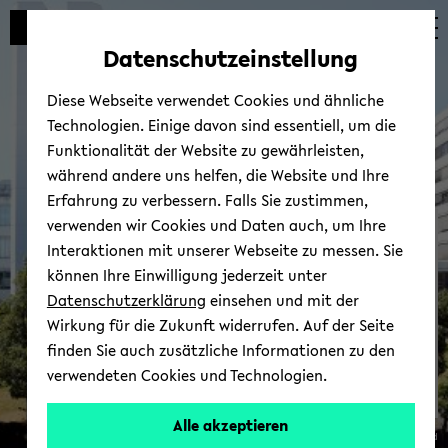
Automatische
zum
zum
zum
Inhaltswechsel
Hauptinhalt
Hauptmenü
Fußbereich
Datenschutzeinstellung
vermeiden
wechseln
wechseln
wechseln
Diese Webseite verwendet Cookies und ähnliche
Technologien. Einige davon sind essentiell, um die
Funktionalität der Website zu gewährleisten,
während andere uns helfen, die Website und Ihre
Erfahrung zu verbessern. Falls Sie zustimmen,
verwenden wir Cookies und Daten auch, um Ihre
Zen­tra­le An­lauf­stel­le Bar­
Interaktionen mit unserer Webseite zu messen. Sie
rie­re­frei
können Ihre Einwilligung jederzeit unter
Datenschutzerklärung
einsehen und mit der
Wirkung für die Zukunft widerrufen. Auf der Seite
finden Sie auch zusätzliche Informationen zu den
verwendeten Cookies und Technologien.
Alle akzeptieren
© Uni­ver­si­tät Bie­le­feld