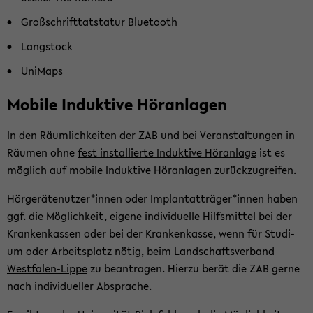
Groß­schrift­tat­sta­tur Blue­tooth
Langstock
Uni­Maps
Mo­bi­le In­duk­ti­ve Hör­an­la­gen
In den Räum­lich­kei­ten der ZAB und bei Ver­an­stal­tun­gen in
Räu­men ohne
fest in­stal­lier­te In­duk­ti­ve Hör­an­la­ge
ist es
mög­lich auf mo­bi­le In­duk­ti­ve Hör­an­la­gen zu­rück­zu­grei­fen.
Hör­ge­rä­te­nut­zer*innen oder Im­plant­at­trä­ger*innen haben
ggf. die Mög­lich­keit, ei­ge­ne in­di­vi­du­el­le Hilfs­mit­tel bei der
Kran­ken­kas­sen oder bei der Kran­ken­kas­se, wenn für Stu­di­
um oder Ar­beits­platz nötig, beim
Land­schafts­ver­band
Westfalen-​Lippe
zu be­an­tra­gen. Hier­zu berät die ZAB gerne
nach in­di­vi­du­el­ler Ab­spra­che.