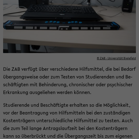
© ZAB - Uni­ver­si­tät Bie­le­feld
Die ZAB ver­fügt über ver­schie­de­ne Hilfs­mit­tel, die bei Be­darf
über­gangs­wei­se oder zum Tes­ten von Stu­die­ren­den und Be­
schäf­tig­ten mit Be­hin­de­rung, chro­ni­scher oder psy­chi­scher
Er­kran­kung aus­ge­lie­hen wer­den kön­nen.
Stu­die­ren­de und Be­schäf­tig­te er­hal­ten so die Mög­lich­keit,
vor der Be­an­tra­gung von Hilfs­mit­teln bei den zu­stän­di­gen
Kos­ten­trä­gern un­ter­schied­li­che Hilfs­mit­tel zu tes­ten. Auch
die zum Teil lange An­trags­lauf­zeit bei den Kos­ten­trä­gern
kann so über­brückt und die Über­gangs­zeit bis zum ei­ge­nen