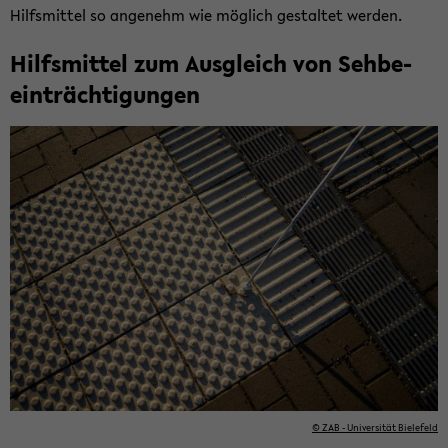
Hilfs­mit­tel so an­ge­nehm wie mög­lich ge­stal­tet wer­den.
Hilfs­mit­tel zum Aus­gleich von Seh­be­
ein­träch­ti­gun­gen
© ZAB - Uni­ver­si­tät Bie­le­feld