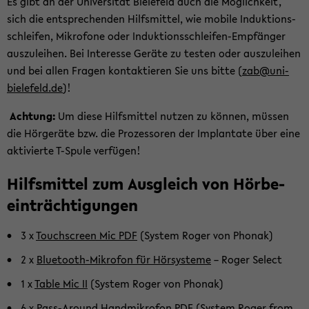
Es gibt an der Uni­ver­si­tät Bie­le­feld auch die Mög­lich­keit,
sich die ent­spre­chen­den Hilfs­mit­tel, wie mo­bi­le In­duk­ti­ons­
schlei­fen, Mi­kro­fo­ne oder Induktionsschleifen-​Empfänger
aus­zu­lei­hen. Bei In­ter­es­se Ge­rä­te zu tes­ten oder aus­zu­lei­hen
und bei allen Fra­gen kon­tak­tie­ren Sie uns bitte (
zab@uni-​
bielefeld.de
)!
Ach­tung:
Um diese Hilfs­mit­tel nut­zen zu kön­nen, müs­sen
die Hör­ge­rä­te bzw. die Pro­zes­so­ren der Im­plan­ta­te über eine
ak­ti­vier­te T-​Spule ver­fü­gen!
Hilfs­mit­tel zum Aus­gleich von Hör­be­
ein­träch­ti­gun­gen
3 x
Touch­screen Mic PDF
(Sys­tem Roger von Pho­nak)
2 x
Bluetooth-​Mikrofon für Hör­sys­te­me
– Roger Select
1 x
Table Mic II
(Sys­tem Roger von Pho­nak)
6 x
Pass-​Around Hand­mi­kro­fon PDF
(Sys­tem Roger from