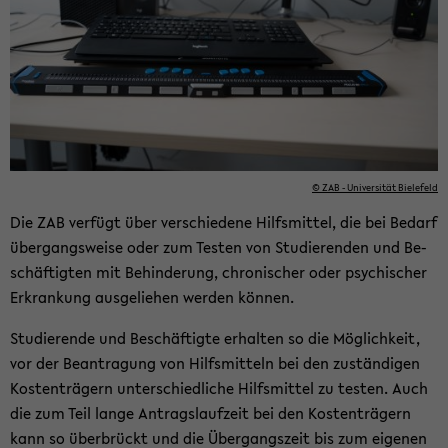
© ZAB - Uni­ver­si­tät Bie­le­feld
Die ZAB ver­fügt über ver­schie­de­ne Hilfs­mit­tel, die bei Be­darf
über­gangs­wei­se oder zum Tes­ten von Stu­die­ren­den und Be­
schäf­tig­ten mit Be­hin­de­rung, chro­ni­scher oder psy­chi­scher
Er­kran­kung aus­ge­lie­hen wer­den kön­nen.
Stu­die­ren­de und Be­schäf­tig­te er­hal­ten so die Mög­lich­keit,
vor der Be­an­tra­gung von Hilfs­mit­teln bei den zu­stän­di­gen
Kos­ten­trä­gern un­ter­schied­li­che Hilfs­mit­tel zu tes­ten. Auch
die zum Teil lange An­trags­lauf­zeit bei den Kos­ten­trä­gern
kann so über­brückt und die Über­gangs­zeit bis zum ei­ge­nen