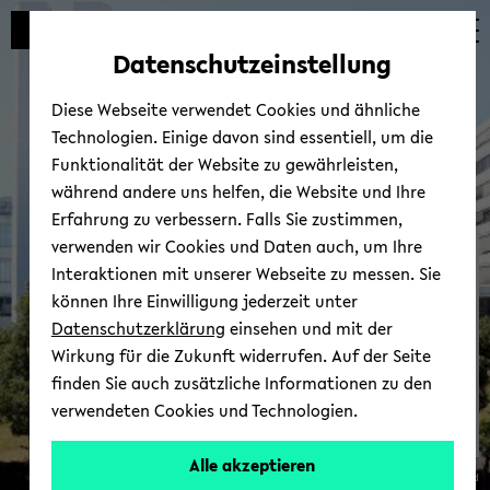
Automatische
zum
zum
zum
Inhaltswechsel
Hauptinhalt
Hauptmenü
Fußbereich
Datenschutzeinstellung
vermeiden
wechseln
wechseln
wechseln
Diese Webseite verwendet Cookies und ähnliche
Technologien. Einige davon sind essentiell, um die
Funktionalität der Website zu gewährleisten,
während andere uns helfen, die Website und Ihre
Erfahrung zu verbessern. Falls Sie zustimmen,
verwenden wir Cookies und Daten auch, um Ihre
Zen­tra­le An­lauf­stel­le Bar­
Interaktionen mit unserer Webseite zu messen. Sie
rie­re­frei
können Ihre Einwilligung jederzeit unter
Datenschutzerklärung
einsehen und mit der
Wirkung für die Zukunft widerrufen. Auf der Seite
finden Sie auch zusätzliche Informationen zu den
verwendeten Cookies und Technologien.
Alle akzeptieren
© Uni­ver­si­tät Bie­le­feld