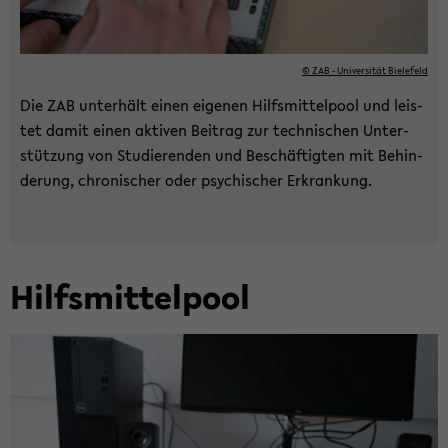
© ZAB - Uni­ver­si­tät Bie­le­feld
Die ZAB un­ter­hält einen ei­ge­nen Hilfs­mit­tel­pool und leis­
tet damit einen ak­ti­ven Bei­trag zur tech­ni­schen Un­ter­
stüt­zung von Stu­die­ren­den und Be­schäf­tig­ten mit Be­hin­
de­rung, chro­ni­scher oder psy­chi­scher Er­kran­kung.
Hilfs­mit­tel­pool