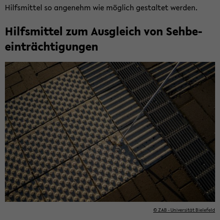
Hilfs­mit­tel so an­ge­nehm wie mög­lich ge­stal­tet wer­den.
Hilfs­mit­tel zum Aus­gleich von Seh­be­
ein­träch­ti­gun­gen
© ZAB - Uni­ver­si­tät Bie­le­feld