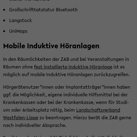
Groß­schrift­tat­sta­tur Blue­tooth
Langstock
Uni­Maps
Mo­bi­le In­duk­ti­ve Hör­an­la­gen
In den Räum­lich­kei­ten der ZAB und bei Ver­an­stal­tun­gen in
Räu­men ohne
fest in­stal­lier­te In­duk­ti­ve Hör­an­la­ge
ist es
mög­lich auf mo­bi­le In­duk­ti­ve Hör­an­la­gen zu­rück­zu­grei­fen.
Hör­ge­rä­te­nut­zer*innen oder Im­plant­at­trä­ger*innen haben
ggf. die Mög­lich­keit, ei­ge­ne in­di­vi­du­el­le Hilfs­mit­tel bei der
Kran­ken­kas­sen oder bei der Kran­ken­kas­se, wenn für Stu­di­
um oder Ar­beits­platz nötig, beim
Land­schafts­ver­band
Westfalen-​Lippe
zu be­an­tra­gen. Hier­zu berät die ZAB gerne
nach in­di­vi­du­el­ler Ab­spra­che.