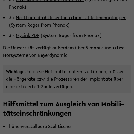
Pho­nak)
3 x
Neck­Loop draht­lo­ser In­duk­ti­ons­schlei­fen­emp­fän­ger
(Sys­tem Roger from Pho­nak)
3 x
My­Link PDF
(Sys­tem Roger from Pho­nak)
Die Uni­ver­si­tät ver­fügt au­ßer­dem über 5 mo­bi­le in­duk­ti­ve
Hör­sys­te­me von Bey­er­dy­na­mic.
Wich­tig:
Um diese Hilfs­mit­tel nut­zen zu kön­nen, müs­sen
die Hör­ge­rä­te bzw. die Pro­zes­so­ren der Im­plan­ta­te über
eine ak­ti­vier­te T-​Spule ver­fü­gen.
Hilfs­mit­tel zum Aus­gleich von Mo­bi­li­
täts­ein­schrän­kun­gen
hö­hen­ver­stell­ba­re Steh­ti­sche