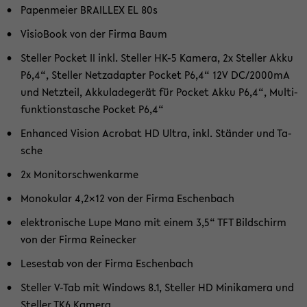
Pa­pen­mei­er BRAILLEX EL 80s
Vi­si­o­Book von der Firma Baum
Stel­ler Po­cket II inkl. Stel­ler HK-5 Ka­me­ra, 2x Stel­ler Akku
P6,4“, Stel­ler Netz­ad­ap­ter Po­cket P6,4“ 12V DC/2000mA
und Netz­teil, Ak­ku­la­de­ge­rät für Po­cket Akku P6,4“, Mul­ti­
funk­ti­ons­ta­sche Po­cket P6,4“
En­han­ced Vi­si­on Acro­bat HD Ultra, inkl. Stän­der und Ta­
sche
2x Mo­ni­tor­schwenk­ar­me
Mo­no­ku­lar 4,2x12 von der Firma Eschen­bach
elek­tro­ni­sche Lupe Mano mit einem 3,5“ TFT Bild­schirm
von der Firma Rei­ne­cker
Le­se­stab von der Firma Eschen­bach
Stel­ler V-Tab mit Win­dows 8.1, Stel­ler HD Mi­ni­ka­me­ra und
Stel­ler TK6 Ka­me­ra