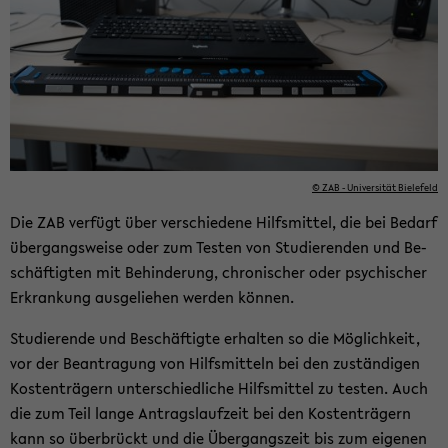
© ZAB - Uni­ver­si­tät Bie­le­feld
Die ZAB ver­fügt über ver­schie­de­ne Hilfs­mit­tel, die bei Be­darf
über­gangs­wei­se oder zum Tes­ten von Stu­die­ren­den und Be­
schäf­tig­ten mit Be­hin­de­rung, chro­ni­scher oder psy­chi­scher
Er­kran­kung aus­ge­lie­hen wer­den kön­nen.
Stu­die­ren­de und Be­schäf­tig­te er­hal­ten so die Mög­lich­keit,
vor der Be­an­tra­gung von Hilfs­mit­teln bei den zu­stän­di­gen
Kos­ten­trä­gern un­ter­schied­li­che Hilfs­mit­tel zu tes­ten. Auch
die zum Teil lange An­trags­lauf­zeit bei den Kos­ten­trä­gern
kann so über­brückt und die Über­gangs­zeit bis zum ei­ge­nen