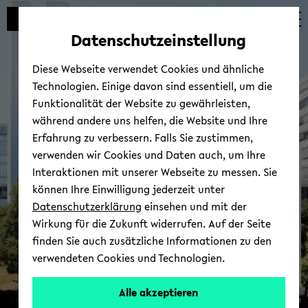
Automatische
skip
skip
skip
Inhaltswechsel
to
to
to
Datenschutzeinstellung
vermeiden
main
main
footer
content
menu
Diese Webseite verwendet Cookies und ähnliche
Technologien. Einige davon sind essentiell, um die
Funktionalität der Website zu gewährleisten,
während andere uns helfen, die Website und Ihre
Erfahrung zu verbessern. Falls Sie zustimmen,
verwenden wir Cookies und Daten auch, um Ihre
Zen­tra­le An­lauf­stel­le Bar­
Interaktionen mit unserer Webseite zu messen. Sie
rie­re­frei
können Ihre Einwilligung jederzeit unter
Datenschutzerklärung
einsehen und mit der
Wirkung für die Zukunft widerrufen. Auf der Seite
finden Sie auch zusätzliche Informationen zu den
verwendeten Cookies und Technologien.
Alle akzeptieren
© Uni­ver­si­tät Bie­le­feld