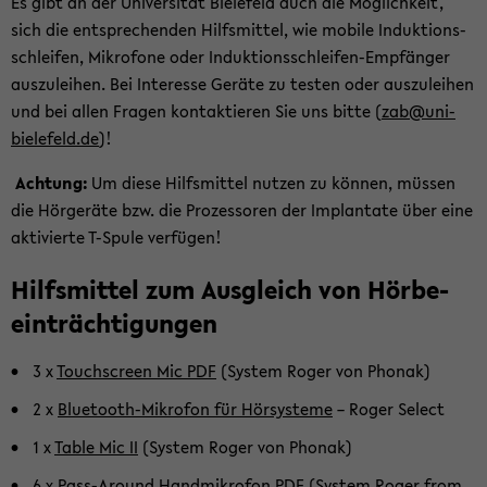
Es gibt an der Uni­ver­si­tät Bie­le­feld auch die Mög­lich­keit,
sich die ent­spre­chen­den Hilfs­mit­tel, wie mo­bi­le In­duk­ti­ons­
schlei­fen, Mi­kro­fo­ne oder Induktionsschleifen-​Empfänger
aus­zu­lei­hen. Bei In­ter­es­se Ge­rä­te zu tes­ten oder aus­zu­lei­hen
und bei allen Fra­gen kon­tak­tie­ren Sie uns bitte (
zab@uni-​
bielefeld.de
)!
Ach­tung:
Um diese Hilfs­mit­tel nut­zen zu kön­nen, müs­sen
die Hör­ge­rä­te bzw. die Pro­zes­so­ren der Im­plan­ta­te über eine
ak­ti­vier­te T-​Spule ver­fü­gen!
Hilfs­mit­tel zum Aus­gleich von Hör­be­
ein­träch­ti­gun­gen
3 x
Touch­screen Mic PDF
(Sys­tem Roger von Pho­nak)
2 x
Bluetooth-​Mikrofon für Hör­sys­te­me
– Roger Select
1 x
Table Mic II
(Sys­tem Roger von Pho­nak)
6 x
Pass-​Around Hand­mi­kro­fon PDF
(Sys­tem Roger from