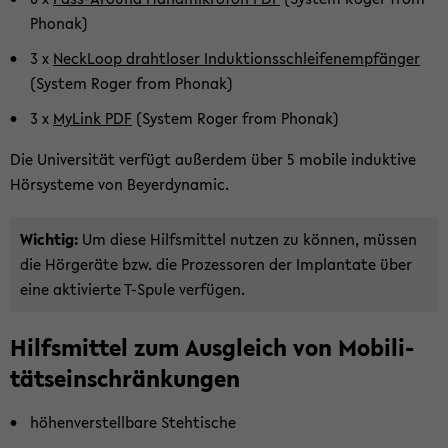
Pho­nak)
3 x
Neck­Loop draht­lo­ser In­duk­ti­ons­schlei­fen­emp­fän­ger
(Sys­tem Roger from Pho­nak)
3 x
My­Link PDF
(Sys­tem Roger from Pho­nak)
Die Uni­ver­si­tät ver­fügt au­ßer­dem über 5 mo­bi­le in­duk­ti­ve
Hör­sys­te­me von Bey­er­dy­na­mic.
Wich­tig:
Um diese Hilfs­mit­tel nut­zen zu kön­nen, müs­sen
die Hör­ge­rä­te bzw. die Pro­zes­so­ren der Im­plan­ta­te über
eine ak­ti­vier­te T-​Spule ver­fü­gen.
Hilfs­mit­tel zum Aus­gleich von Mo­bi­li­
täts­ein­schrän­kun­gen
hö­hen­ver­stell­ba­re Steh­ti­sche