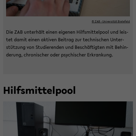
© ZAB - Uni­ver­si­tät Bie­le­feld
Die ZAB un­ter­hält einen ei­ge­nen Hilfs­mit­tel­pool und leis­
tet damit einen ak­ti­ven Bei­trag zur tech­ni­schen Un­ter­
stüt­zung von Stu­die­ren­den und Be­schäf­tig­ten mit Be­hin­
de­rung, chro­ni­scher oder psy­chi­scher Er­kran­kung.
Hilfs­mit­tel­pool