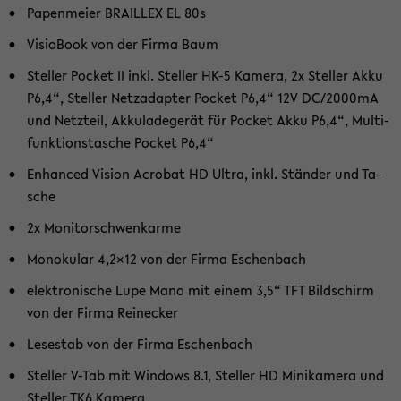
Pa­pen­mei­er BRAILLEX EL 80s
Vi­si­o­Book von der Firma Baum
Stel­ler Po­cket II inkl. Stel­ler HK-5 Ka­me­ra, 2x Stel­ler Akku
P6,4“, Stel­ler Netz­ad­ap­ter Po­cket P6,4“ 12V DC/2000mA
und Netz­teil, Ak­ku­la­de­ge­rät für Po­cket Akku P6,4“, Mul­ti­
funk­ti­ons­ta­sche Po­cket P6,4“
En­han­ced Vi­si­on Acro­bat HD Ultra, inkl. Stän­der und Ta­
sche
2x Mo­ni­tor­schwenk­ar­me
Mo­no­ku­lar 4,2x12 von der Firma Eschen­bach
elek­tro­ni­sche Lupe Mano mit einem 3,5“ TFT Bild­schirm
von der Firma Rei­ne­cker
Le­se­stab von der Firma Eschen­bach
Stel­ler V-Tab mit Win­dows 8.1, Stel­ler HD Mi­ni­ka­me­ra und
Stel­ler TK6 Ka­me­ra