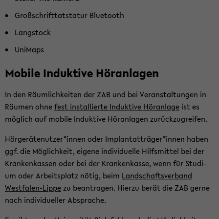
Groß­schrift­tat­sta­tur Blue­tooth
Langstock
Uni­Maps
Mo­bi­le In­duk­ti­ve Hör­an­la­gen
In den Räum­lich­kei­ten der ZAB und bei Ver­an­stal­tun­gen in
Räu­men ohne
fest in­stal­lier­te In­duk­ti­ve Hör­an­la­ge
ist es
mög­lich auf mo­bi­le In­duk­ti­ve Hör­an­la­gen zu­rück­zu­grei­fen.
Hör­ge­rä­te­nut­zer*innen oder Im­plant­at­trä­ger*innen haben
ggf. die Mög­lich­keit, ei­ge­ne in­di­vi­du­el­le Hilfs­mit­tel bei der
Kran­ken­kas­sen oder bei der Kran­ken­kas­se, wenn für Stu­di­
um oder Ar­beits­platz nötig, beim
Land­schafts­ver­band
Westfalen-​Lippe
zu be­an­tra­gen. Hier­zu berät die ZAB gerne
nach in­di­vi­du­el­ler Ab­spra­che.