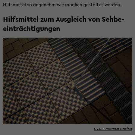
Hilfs­mit­tel so an­ge­nehm wie mög­lich ge­stal­tet wer­den.
Hilfs­mit­tel zum Aus­gleich von Seh­be­
ein­träch­ti­gun­gen
© ZAB - Uni­ver­si­tät Bie­le­feld