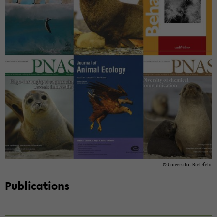
© Uni­ver­si­tät Bie­le­feld
Pu­bli­ca­ti­ons