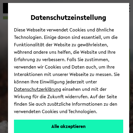
Automatische
skip
skip
skip
Inhaltswechsel
to
to
to
Datenschutzeinstellung
vermeiden
main
main
footer
content
menu
Diese Webseite verwendet Cookies und ähnliche
Technologien. Einige davon sind essentiell, um die
Funktionalität der Website zu gewährleisten,
während andere uns helfen, die Website und Ihre
Ani­mal Be­ha­viour
Erfahrung zu verbessern. Falls Sie zustimmen,
verwenden wir Cookies und Daten auch, um Ihre
Interaktionen mit unserer Webseite zu messen. Sie
können Ihre Einwilligung jederzeit unter
Datenschutzerklärung
einsehen und mit der
Wirkung für die Zukunft widerrufen. Auf der Seite
finden Sie auch zusätzliche Informationen zu den
Con­tact
verwendeten Cookies und Technologien.
Alle akzeptieren
© Uni­ver­si­tät Bie­le­feld