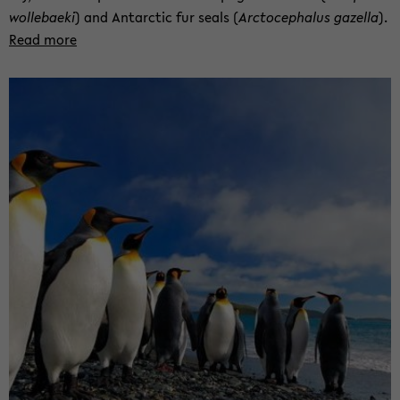
wol­le­bae­ki
) and Ant­arc­tic fur seals (
Arc­to­ce­pha­lus ga­zel­la
).
Read more