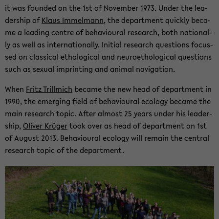
it was foun­ded on the 1st of No­vem­ber 1973. Under the lea­
der­ship of
Klaus Im­mel­mann
, the de­part­ment quick­ly be­ca­
me a lea­ding cent­re of be­ha­viou­ral re­se­arch, both na­tio­nal­
ly as well as in­ter­na­tio­nal­ly. In­iti­al re­se­arch ques­ti­ons fo­cus­
sed on clas­si­cal etho­lo­gi­cal and neu­roe­tho­lo­gi­cal ques­ti­ons
such as se­xu­al im­prin­ting and ani­mal na­vi­ga­ti­on.
When
Fritz Trill­mich
be­ca­me the new head of de­part­ment in
1990, the emer­ging field of be­ha­viou­ral eco­lo­gy be­ca­me the
main re­se­arch topic. After al­most 25 years under his lea­der­
ship,
Oli­ver Krü­ger
took over as head of de­part­ment on 1st
of Au­gust 2013. Be­ha­viou­ral eco­lo­gy will re­main the cen­tral
re­se­arch topic of the de­part­ment.