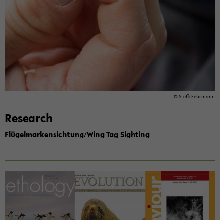
© Stef­fi Behr­mann
Re­se­arch
Flü­gel­mar­ken­sich­tung
/
Wing Tag Sigh­ting