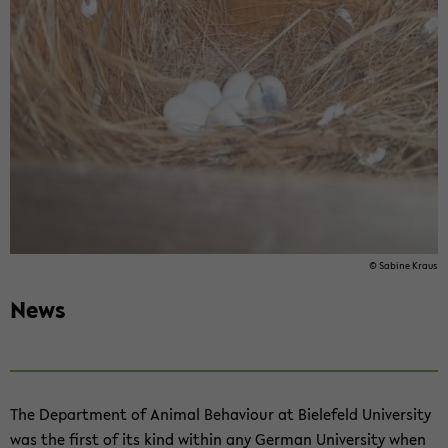
© Sa­bi­ne Kraus
News
The De­part­ment of Ani­mal Be­ha­viour at Bie­le­feld Uni­ver­si­ty
was the first of its kind wit­hin any Ger­man Uni­ver­si­ty when