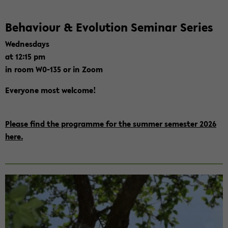
Be­ha­viour & Evo­lu­ti­on Se­mi­nar Se­ries
Wed­nes­days
at 12:15 pm
in room W0-​135 or in Zoom
Ever­yo­ne most wel­co­me!
Plea­se find the pro­gram­me for the sum­mer se­mes­ter 2026
here.