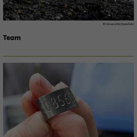
© Uni­ver­si­tät Bie­le­feld
Team