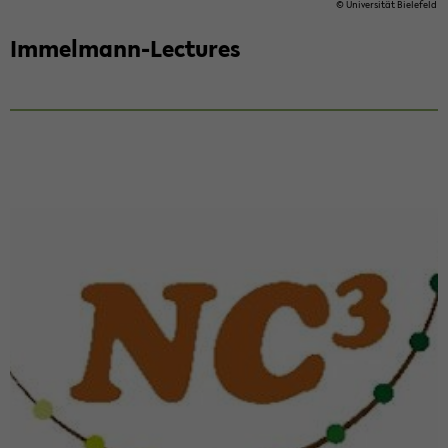
© Uni­ver­si­tät Bie­le­feld
Immelmann-​Lectures