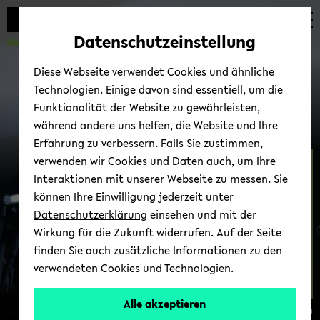
avoid
zum
zum
zum
automatic
Hauptinhalt
Hauptmenü
Fußbereich
Datenschutzeinstellung
content
wechseln
wechseln
wechseln
change
Diese Webseite verwendet Cookies und ähnliche
Technologien. Einige davon sind essentiell, um die
Funktionalität der Website zu gewährleisten,
während andere uns helfen, die Website und Ihre
Erfahrung zu verbessern. Falls Sie zustimmen,
verwenden wir Cookies und Daten auch, um Ihre
Cell Bi­ol­ogy
Interaktionen mit unserer Webseite zu messen. Sie
können Ihre Einwilligung jederzeit unter
Datenschutzerklärung
einsehen und mit der
Wirkung für die Zukunft widerrufen. Auf der Seite
finden Sie auch zusätzliche Informationen zu den
verwendeten Cookies und Technologien.
Kon­takt
Alle akzeptieren
© Uni­ver­sität Biele­feld