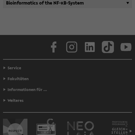
Bioin­for­mat­ics of the NF-κB-​System
Face­book
In­sta­gram
LinkedIn
Tik­Tok
Y
Service
Fakultäten
Informationen für ...
Weiteres