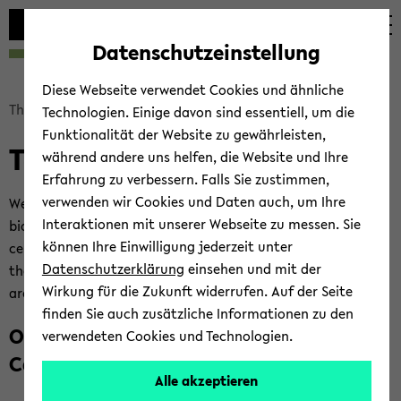
Automatische
skip
skip
skip
Inhaltswechsel
to
to
to
Datenschutzeinstellung
vermeiden
main
main
footer
content
menu
Diese Webseite verwendet Cookies und ähnliche
skip
Theo­re­ti­cal Bio­lo­gy
Tea­ching
Technologien. Einige davon sind essentiell, um die
breadcrumb
Funktionalität der Website zu gewährleisten,
Tea­ching
navigation
während andere uns helfen, die Website und Ihre
to
Erfahrung zu verbessern. Falls Sie zustimmen,
main
verwenden wir Cookies und Daten auch, um Ihre
We offer cour­ses in theo­re­ti­cal eco­lo­gy and evo­lu­tio­na­ry
content
Interaktionen mit unserer Webseite zu messen. Sie
bio­lo­gy. In these clas­ses, we study not only im­portant con­
können Ihre Einwilligung jederzeit unter
cepts in eco­lo­gy and evo­lu­ti­on, but also the ba­sics of ma­
Datenschutzerklärung
einsehen und mit der
the­ma­ti­cal mo­del­ling and sci­en­ti­fic pro­gramming, as these
Wirkung für die Zukunft widerrufen. Auf der Seite
are more and more be­co­ming key skills in bio­lo­gy.
finden Sie auch zusätzliche Informationen zu den
Our cour­ses in the Elec­tro­nic Cour­se
verwendeten Cookies und Technologien.
Ca­ta­lo­gue
Alle akzeptieren