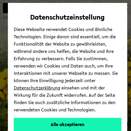
Automatische
zum
zum
zum
Inhaltswechsel
Hauptinhalt
Hauptmenü
Fußbereich
Datenschutzeinstellung
vermeiden
wechseln
wechseln
wechseln
Diese Webseite verwendet Cookies und ähnliche
Technologien. Einige davon sind essentiell, um die
Funktionalität der Website zu gewährleisten,
während andere uns helfen, die Website und Ihre
Erfahrung zu verbessern. Falls Sie zustimmen,
verwenden wir Cookies und Daten auch, um Ihre
Teil­neh­men­de In­sti­tu­te
Interaktionen mit unserer Webseite zu messen. Sie
können Ihre Einwilligung jederzeit unter
Datenschutzerklärung
einsehen und mit der
Wirkung für die Zukunft widerrufen. Auf der Seite
finden Sie auch zusätzliche Informationen zu den
verwendeten Cookies und Technologien.
Alle akzeptieren
© Uni­ver­si­tät Bie­le­feld