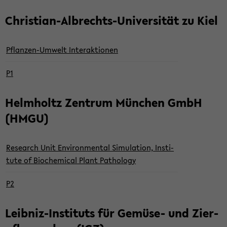
Christian-​Albrechts-Universität zu Kiel
Pflanzen-​Umwelt In­ter­ak­tio­nen
P1
Helm­holtz Zen­trum Mün­chen GmbH
(HMGU)
Re­se­arch Unit En­vi­ron­men­tal Si­mu­la­ti­on, In­sti­
tu­te of Bio­che­mi­cal Plant Pa­tho­lo­gy
P2
Leibniz-​Instituts für Gemüse-​ und Zier­