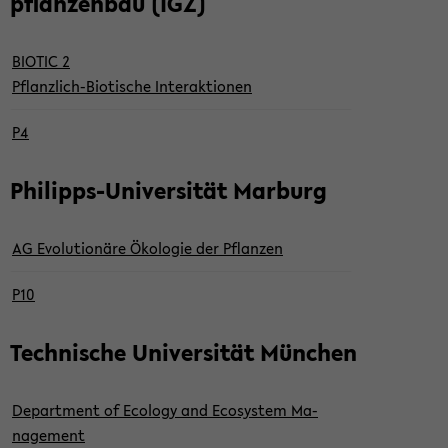
pflan­zen­bau (IGZ)
BIO­TIC 2
Pflanzlich-​Biotische In­ter­ak­tio­nen
P4
Philipps-​Universität Mar­burg
AG Evo­lu­tio­nä­re Öko­lo­gie der Pflan­zen
P10
Tech­ni­sche Uni­ver­si­tät Mün­chen
De­part­ment of Eco­lo­gy and Eco­sys­tem Ma­
nage­ment