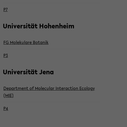
P7
Uni­ver­si­tät Ho­hen­heim
FG Mo­le­ku­la­re Bo­ta­nik
P3
Uni­ver­si­tät Jena
De­part­ment of Mole­cu­lar In­ter­ac­tion Eco­lo­gy
(MIE)
P4