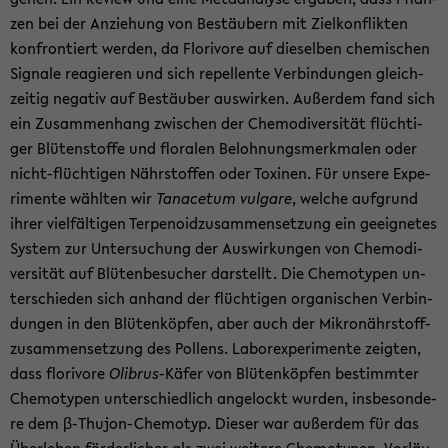
zen bei der An­zie­hung von Be­stäu­bern mit Ziel­kon­flik­ten
kon­fron­tiert wer­den, da Flo­ri­vo­re auf die­sel­ben che­mi­schen
Si­gna­le re­agie­ren und sich re­pel­len­te Ver­bin­dun­gen gleich­
zei­tig ne­ga­tiv auf Be­stäu­ber aus­wir­ken. Au­ßer­dem fand sich
ein Zu­sam­men­hang zwi­schen der Che­mo­di­ver­si­tät flüch­ti­
ger Blü­ten­stof­fe und flo­ra­len Be­loh­nungs­merk­ma­len oder
nicht-​flüchtigen Nähr­stof­fen oder To­xi­nen. Für un­se­re Ex­pe­
ri­men­te wähl­ten wir
Ta­na­ce­tum vul­ga­re
, wel­che auf­grund
ihrer viel­fäl­ti­gen Ter­peno­id­zu­sam­men­set­zung ein ge­eig­ne­tes
Sys­tem zur Un­ter­su­chung der Aus­wir­kun­gen von Che­mo­di­
ver­si­tät auf Blü­ten­be­su­cher dar­stellt. Die Che­mo­ty­pen un­
ter­schie­den sich an­hand der flüch­ti­gen or­ga­ni­schen Ver­bin­
dun­gen in den Blü­ten­köp­fen, aber auch der Mi­kro­nähr­stoff­
zu­sam­men­set­zung des Pol­lens. La­bor­ex­pe­ri­men­te zeig­ten,
dass flo­ri­vo­re
Oli­brus
-​Käfer von Blü­ten­köp­fen be­stimm­ter
Che­mo­ty­pen un­ter­schied­lich an­ge­lockt wur­den, ins­be­son­de­
re dem β-​Thujon-Chemotyp. Die­ser war au­ßer­dem für das