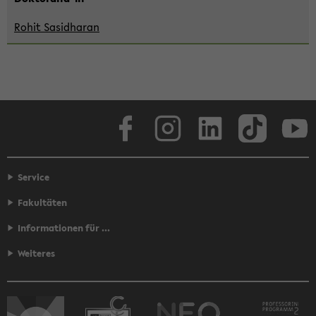
Rohit Sa­sidha­ran
Face­book
In­sta­gram
Lin­ke­dIn
Tik­Tok
You
Service
Fakultäten
Informationen für ...
Weiteres