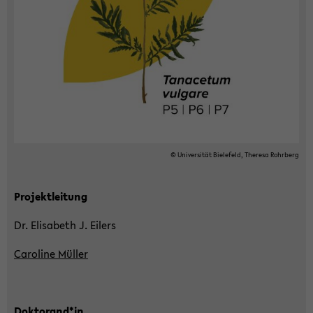
seln
© Uni­ver­si­tät Bie­le­feld, The­re­sa Rohr­berg
Pro­jekt­lei­tung
Dr. Eli­sa­beth J. Ei­lers
Ca­ro­li­ne Mül­ler
Dok­to­rand*in