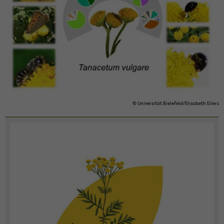
© Uni­ver­si­tät Bie­le­feld/Eli­sa­beth Ei­lers
Zum
Haupt­
in­
halt
der
Sek­
ti­
on
wech­