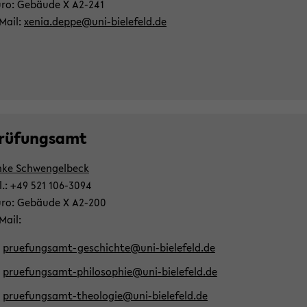
ro: Ge­bäu­de X A2-​241
​Mail:
xenia.deppe@uni-​bielefeld.de
rü­fungs­amt
ke Schwen­gel­beck
l.: +49 521 106-​3094
ro: Ge­bäu­de X A2-​200
​Mail:
pruefungsamt-​geschichte@uni-​bielefeld.de
pruefungsamt-​philosophie@uni-​bielefeld.de
pruefungsamt-​theologie@uni-​bielefeld.de