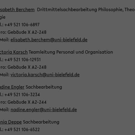
i­sa­beth Ber­chem
Dritt­mit­tel­sach­be­ar­bei­tung Phi­lo­so­phie, Theo
­gie
l.: +49 521 106-​6897
ro: Ge­bäu­de X A2-​248
​Mail:
eli­sa­beth.ber­chem@uni-​bielefeld.de
c­to­ria Karsch
Team­lei­tung Per­so­nal und Or­ga­ni­sa­ti­on
l.: +49 521 106-​12931
ro: Ge­bäu­de X A2-​248
​Mail:
vic­to­ria.karsch@uni-​bielefeld.de
­di­ne Eng­ler
Sach­be­ar­bei­tung
l.: +49 521 106-​3234
ro: Ge­bäu­de X A2-​244
​Mail:
na­di­ne.eng­ler@uni-​bielefeld.de
nia Deppe
Sach­be­ar­bei­tung
l.: +49 521 106-​6522