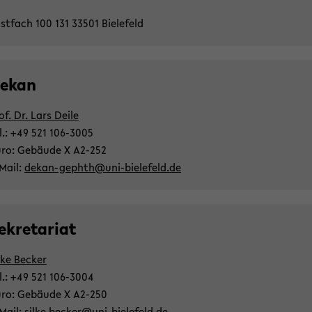
st­fach 100 131 33501 Bie­le­feld
ekan
of. Dr. Lars Deile
l.: +49 521 106-​3005
ro: Ge­bäu­de X A2-​252
​Mail:
dekan-​gephth@uni-​bielefeld.de
e­kre­ta­ri­at
lke Be­cker
l.: +49 521 106-​3004
ro: Ge­bäu­de X A2-​250
​Mail:
silke.be­cker@uni-​bielefeld.de