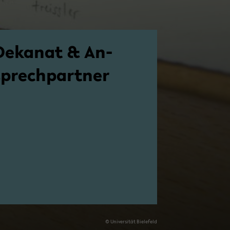
De­ka­nat & An­
sprech­part­ner
© Uni­ver­si­tät Bie­le­feld