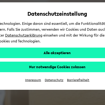
Automatische
zum
zum
zum
Inhaltswechsel
Hauptinhalt
Hauptmenü
Fußbereich
Datenschutzeinstellung
vermeiden
wechseln
wechseln
wechseln
chnologien. Einige davon sind essentiell, um die Funktionalit
sern. Falls Sie zustimmen, verwenden wir Cookies und Daten auc
nter
Datenschutzerklärung
einsehen und mit der Wirkung für die 
ookies und Technologien.
Alle akzeptieren
Nur notwendige Cookies zulassen
Impressum
Datenschutz
Barrierefreiheit