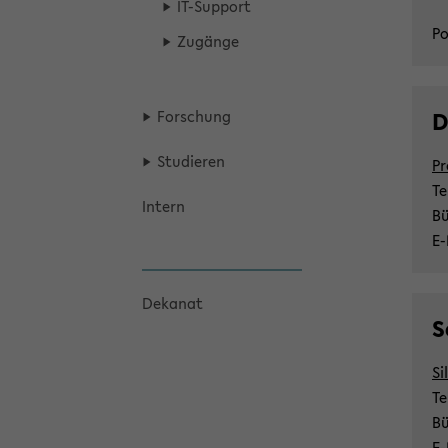
IT-​Support
Po
Zu­gän­ge
For­schung
D
Stu­die­ren
Pr
Te
In­tern
Bü
E-
De­ka­nat
S
Si
Te
Bü
E-