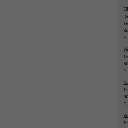
El
lo
Te
Bü
E-
Vi
Te
Bü
E-
Na
Te
Bü
E-
Xe
Te