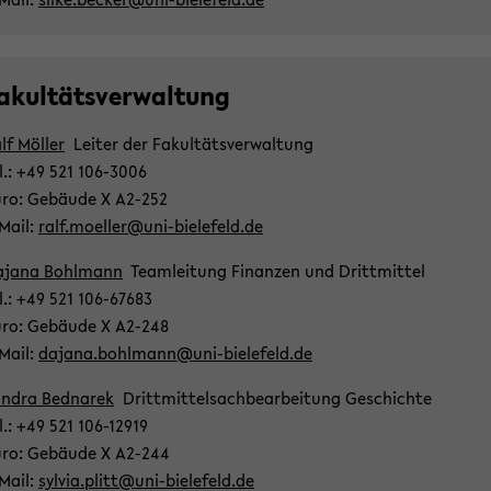
a­kul­täts­ver­wal­tung
lf Möl­ler
Lei­ter der Fa­kul­täts­ver­wal­tung
l.: +49 521 106-​3006
ro: Ge­bäu­de X A2-​252
​Mail:
ralf.mo­el­ler@uni-​bielefeld.de
­ja­na Bohl­mann
Team­lei­tung Fi­nan­zen und Dritt­mit­tel
l.: +49 521 106-​67683
ro: Ge­bäu­de X A2-​248
​Mail:
da­ja­na.bohl­mann@uni-​bielefeld.de
n­dra Bed­na­rek
Dritt­mit­tel­sach­be­ar­bei­tung Ge­schich­te
l.: +49 521 106-​12919
ro: Ge­bäu­de X A2-​244
​Mail:
syl­via.plitt@uni-​bielefeld.de