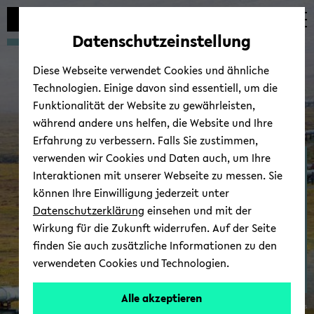
Automatische
zum
zum
zum
Inhaltswechsel
Hauptinhalt
Hauptmenü
Fußbereich
Datenschutzeinstellung
vermeiden
wechseln
wechseln
wechseln
Diese Webseite verwendet Cookies und ähnliche
Technologien. Einige davon sind essentiell, um die
Funktionalität der Website zu gewährleisten,
während andere uns helfen, die Website und Ihre
Erfahrung zu verbessern. Falls Sie zustimmen,
verwenden wir Cookies und Daten auch, um Ihre
Ter­mi­ne/Kol­lo­qui­um
Interaktionen mit unserer Webseite zu messen. Sie
können Ihre Einwilligung jederzeit unter
Datenschutzerklärung
einsehen und mit der
Wirkung für die Zukunft widerrufen. Auf der Seite
finden Sie auch zusätzliche Informationen zu den
verwendeten Cookies und Technologien.
Alle akzeptieren
© Wi­ki­me­dia Com­mons