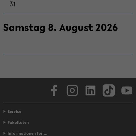
31
Sams­tag
8
.
Au­gust
2026
Face­book
In­sta­gram
Lin­ke­dIn
Tik­Tok
You
Service
Fakultäten
Informationen für ...