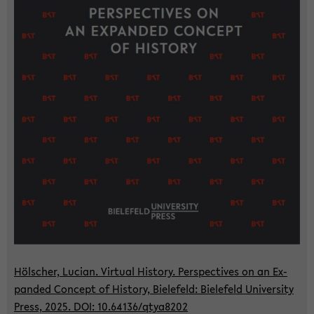
Höl­scher, Lu­ci­an. Vir­tu­al His­to­ry. Per­spec­ti­ves on an Ex­
pan­ded Con­cept of His­to­ry, Bie­le­feld: Bie­le­feld Uni­ver­si­ty
Press, 2025. DOI: 10.64136/qtya8202