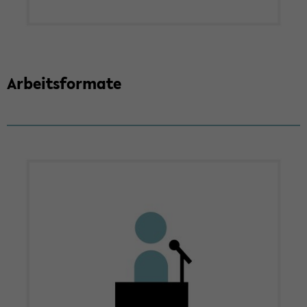
Ar­beits­for­ma­te