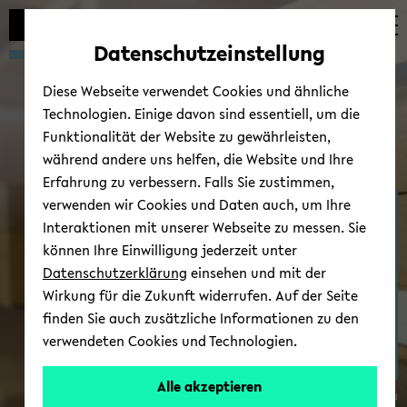
Automatische
zum
zum
zum
Inhaltswechsel
Hauptinhalt
Hauptmenü
Fußbereich
Datenschutzeinstellung
vermeiden
wechseln
wechseln
wechseln
Diese Webseite verwendet Cookies und ähnliche
Technologien. Einige davon sind essentiell, um die
Funktionalität der Website zu gewährleisten,
während andere uns helfen, die Website und Ihre
Erfahrung zu verbessern. Falls Sie zustimmen,
verwenden wir Cookies und Daten auch, um Ihre
Zen­trum für Theo­rien in
Interaktionen mit unserer Webseite zu messen. Sie
der his­to­ri­schen For­
können Ihre Einwilligung jederzeit unter
schung
Datenschutzerklärung
einsehen und mit der
Wirkung für die Zukunft widerrufen. Auf der Seite
finden Sie auch zusätzliche Informationen zu den
verwendeten Cookies und Technologien.
Alle akzeptieren
© Uni­ver­si­tät Bie­le­feld