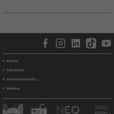
Face­book
In­sta­gram
Lin­ke­dIn
Tik­Tok
You
Service
Fakultäten
Informationen für ...
Weiteres