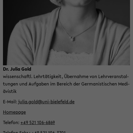
Dr. Julia Gold
wis­sen­schaftl. Lehr­tä­tig­keit, Über­nah­me von Lehr­ver­an­stal­
tun­gen und Auf­ga­ben im Be­reich der Ger­ma­nis­ti­schen Me­di­
ävis­tik
E-​Mail
julia.gold@uni-​bielefeld.de
Home­page
Te­le­fon
+49 521 106-​6869
Te­le­fon Sekr.
+49 521 106-​3701