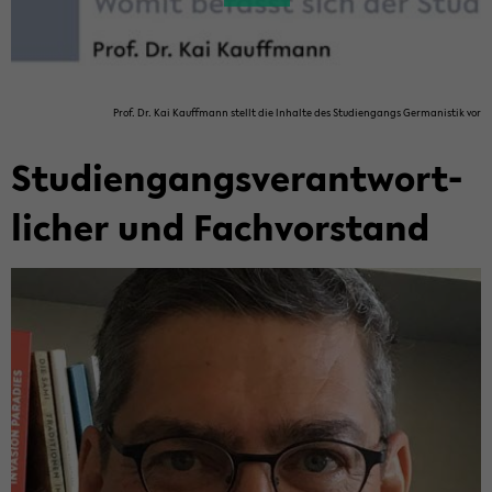
Prof. Dr. Kai Kauffmann stellt die In­hal­te des Stu­di­en­gangs Ger­ma­nis­tik vor
Stu­di­en­gangs­ver­ant­wort­
li­cher und Fach­vor­stand