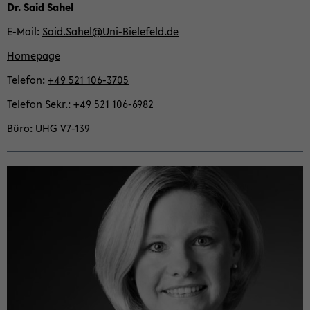
Dr. Said Sahel
E-​Mail
Said.Sahel@Uni-​Bielefeld.de
Home­page
Te­le­fon
+49 521 106-​3705
Te­le­fon Sekr.
+49 521 106-​6982
Büro
UHG V7-​139