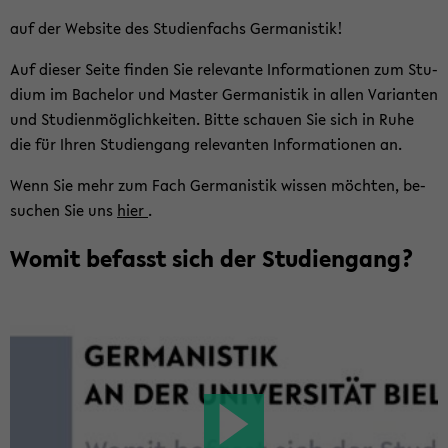
auf der Web­site des Stu­di­en­fachs Ger­ma­nis­tik!
Auf die­ser Seite fin­den Sie re­le­van­te In­for­ma­tio­nen zum Stu­
di­um im Ba­che­lor und Mas­ter Ger­ma­nis­tik in allen Va­ri­an­ten
und Stu­di­en­mög­lich­kei­ten. Bitte schau­en Sie sich in Ruhe
die für Ihren Stu­di­en­gang re­le­van­ten In­for­ma­tio­nen an.
Wenn Sie mehr zum Fach Ger­ma­nis­tik wis­sen möch­ten, be­
su­chen Sie uns
hier
.
Womit be­fasst sich der Stu­di­en­gang?