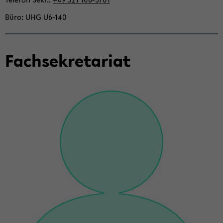
Büro
UHG U6-​140
Fach­se­kre­ta­ri­at