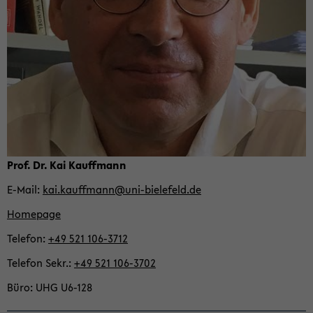
Prof. Dr. Kai Kauffmann
E-​Mail
kai.kauffmann@uni-​bielefeld.de
Home­page
Te­le­fon
+49 521 106-​3712
Te­le­fon Sekr.
+49 521 106-​3702
Büro
UHG U6-​128