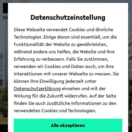
Automatische
zum
zum
zum
Inhaltswechsel
Hauptinhalt
Hauptmenü
Fußbereich
Datenschutzeinstellung
vermeiden
wechseln
wechseln
wechseln
Diese Webseite verwendet Cookies und ähnliche
Technologien. Einige davon sind essentiell, um die
Funktionalität der Website zu gewährleisten,
während andere uns helfen, die Website und Ihre
Erfahrung zu verbessern. Falls Sie zustimmen,
verwenden wir Cookies und Daten auch, um Ihre
Fach Ger­ma­nis­tik
Interaktionen mit unserer Webseite zu messen. Sie
können Ihre Einwilligung jederzeit unter
Datenschutzerklärung
einsehen und mit der
Wirkung für die Zukunft widerrufen. Auf der Seite
finden Sie auch zusätzliche Informationen zu den
verwendeten Cookies und Technologien.
Alle akzeptieren
© Uni­ver­si­tät Bie­le­feld