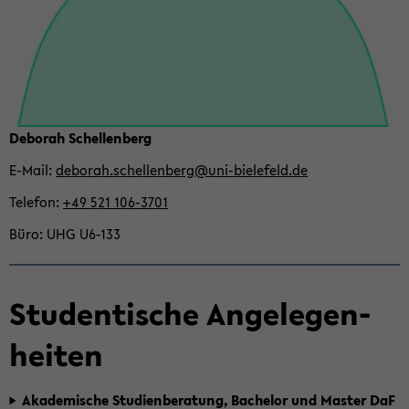
De­bo­rah Schel­len­berg
E-​Mail
de­bo­rah.schel­len­berg@uni-​bielefeld.de
Te­le­fon
+49 521 106-​3701
Büro
UHG U6-​133
Stu­den­ti­sche An­ge­le­gen­
hei­ten
Aka­de­mi­sche Stu­di­en­be­ra­tung, Ba­che­lor und Mas­ter DaF