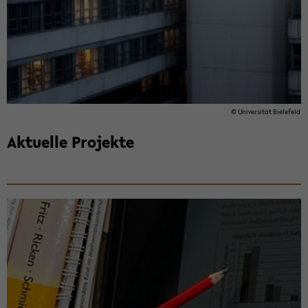
© Uni­ver­si­tät Bie­le­feld
Ak­tu­el­le Pro­jek­te