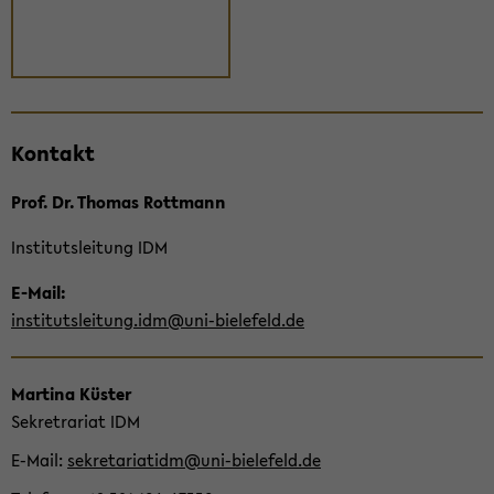
Zum
Kon­takt
Haupt­
in­
Prof. Dr. Tho­mas Rott­mann
halt
der
In­sti­tuts­lei­tung IDM
Sek­
ti­
E-​Mail:
on
in­sti­tuts­lei­tung.idm@uni-​bielefeld.de
wech­
seln
Mar­ti­na Küs­ter
Se­kre­tra­ri­at IDM
E-​Mail
se­kre­ta­ria­tidm@uni-​bielefeld.de