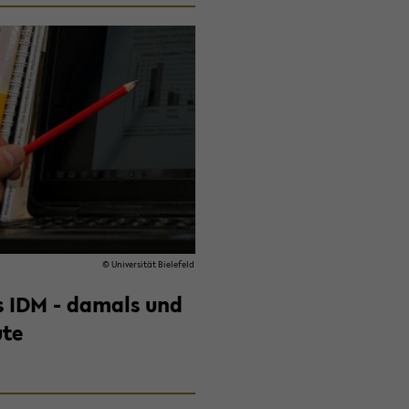
© Uni­ver­si­tät Bie­le­feld
 IDM - da­mals und
ute