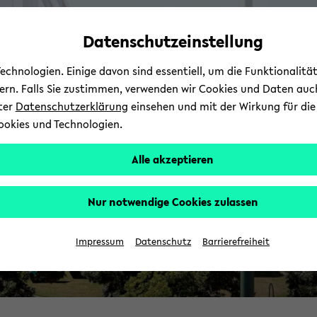
Automatische
skip
skip
skip
Inhaltswechsel
to
to
to
Datenschutzeinstellung
vermeiden
main
main
footer
content
menu
chnologien. Einige davon sind essentiell, um die Funktionalit
I
sern. Falls Sie zustimmen, verwenden wir Cookies und Daten auc
nter
Datenschutzerklärung
einsehen und mit der Wirkung für die 
ookies und Technologien.
Alle akzeptieren
Nur notwendige Cookies zulassen
Impressum
Datenschutz
Barrierefreiheit