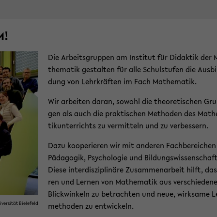
M!
Die Ar­beits­grup­pen am In­sti­tut für Di­dak­tik der
the­ma­tik ge­stal­ten für alle Schul­stu­fen die Aus­bi
dung von Lehr­kräf­ten im Fach Ma­the­ma­tik.
Wir ar­bei­ten daran, so­wohl die theo­re­ti­schen Gru
gen als auch die prak­ti­schen Me­tho­den des Ma­th
tik­un­ter­richts zu ver­mit­teln und zu ver­bes­sern.
Dazu ko­ope­rie­ren wir mit an­de­ren Fach­be­rei­chen
Päd­ago­gik, Psy­cho­lo­gie und Bil­dungs­wis­sen­schaf­
Diese in­ter­dis­zi­pli­nä­re Zu­sam­men­ar­beit hilft, da
ren und Ler­nen von Ma­the­ma­tik aus ver­schie­de­n
Blick­win­keln zu be­trach­ten und neue, wirk­sa­me L
ver­si­tät Bie­le­feld
me­tho­den zu ent­wi­ckeln.