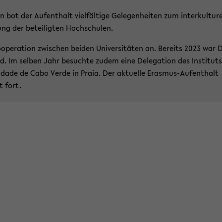
n bot der Auf­ent­halt viel­fäl­ti­ge Ge­le­gen­hei­ten zum in­ter­kul­tu­r
ng der be­tei­lig­ten Hoch­schu­len.
pe­ra­ti­on zwi­schen bei­den Uni­ver­si­tä­ten an. Be­reits 2023 war D
ld. Im sel­ben Jahr be­such­te zudem eine De­le­ga­ti­on des In­sti­tuts
­sida­de de Cabo Verde in Praia. Der ak­tu­el­le Erasmus-​Aufenthalt
t fort.