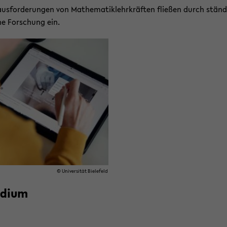
us­for­de­run­gen von Ma­the­ma­tik­lehr­kräf­ten flie­ßen durch stän­d
­che For­schung ein.
© Uni­ver­si­tät Bie­le­feld
­di­um