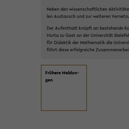
Neben den wis­sen­schaft­li­chen Ak­ti­vi­tä­te
len Aus­tausch und zur wei­te­ren Ver­net­zu
Der Auf­ent­halt knüpft an be­stehen­de Ko­o
Horta zu Gast an der Uni­ver­si­tät Bie­le­fe
für Di­dak­tik der Ma­the­ma­tik die Uni­ver
führt diese er­folg­rei­che Zu­sam­men­ar­bei
Frü­he­re Mel­dun­
gen