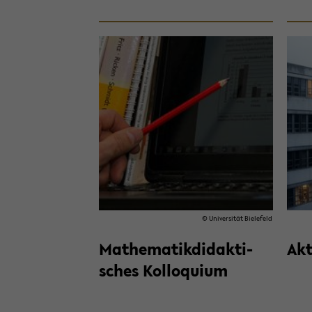
© Uni­ver­si­tät Bie­le­feld
Ma­the­ma­tik­di­dak­ti­
Ak­t
sches Kol­lo­qui­um