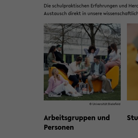
Die schul­prak­ti­schen Er­fah­run­gen und Her­a
Aus­tausch di­rekt in un­se­re wis­sen­schaft­li
© Uni­ver­si­tät Bie­le­feld
Ar­beits­grup­pen und
Stu
Per­so­nen