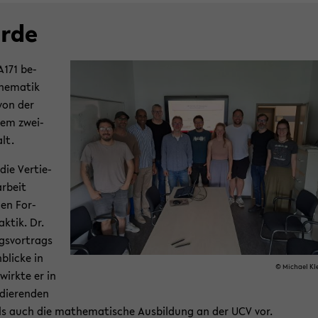
erde
171 be­
the­ma­tik
 von der
nem zwei­
alt.
ie Ver­tie­
r­beit
­len For­
k­tik. Dr.
s­vor­trags
li­cke in
© Mi­cha­el Kle
wirk­te er in
­die­ren­den
ls auch die ma­the­ma­ti­sche Aus­bil­dung an der UCV vor.