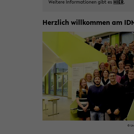
Wei­te­re In­for­ma­tio­nen gibt es
HIER
.
Herz­lich will­kom­men am ID
© Uni­