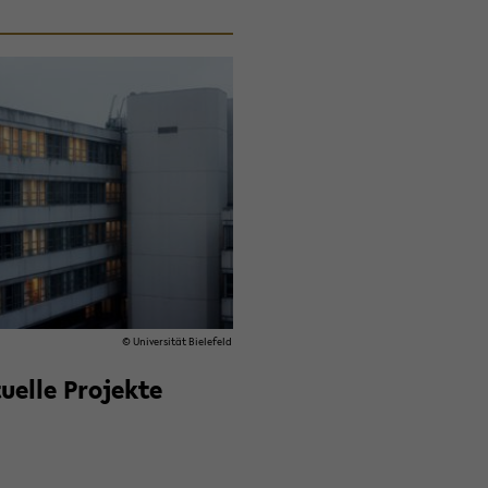
© Uni­ver­si­tät Bie­le­feld
u­el­le Pro­jek­te