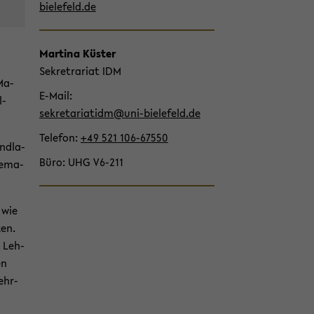
wech­
bielefeld.de
seln
Mar­ti­na Küs­ter
Se­kre­tra­ri­at IDM
 Ma­
E-​Mail
l­
se­kre­ta­ria­tidm@uni-​bielefeld.de
Te­le­fon
+49 521 106-​67550
nd­la­
Büro
UHG V6-​211
e­ma­
 wie
ten.
s Leh­
en
ehr­