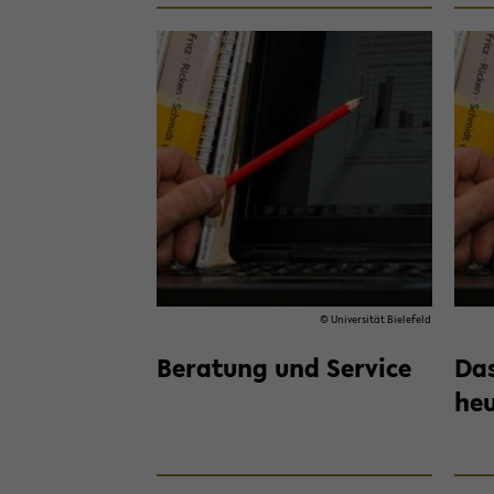
© Uni­ver­si­tät Bie­le­feld
Be­ra­tung und Ser­vice
Das
he