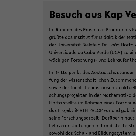
Be­such aus Kap V
Im Rah­men des Eras­mus+-​Programms KA
grüß­te das In­sti­tut für Di­dak­tik der Ma­
der Uni­ver­si­tät Bie­le­feld Dr. João Horta
Uni­ver­sida­de de Cabo Verde (UCV) zu ei
wö­chi­gen Forschungs-​ und Lehr­auf­ent­h
Im Mit­tel­punkt des Aus­tauschs stan­den d
fung der wis­sen­schaft­li­chen Zu­sam­men­a
sowie der fach­li­che Aus­tausch zu ak­tu­el
schungs­pro­jek­ten in der Ma­the­ma­tik­di­da
Horta stell­te im Rah­men eines For­schung
das Pro­jekt iMATH PALOP vor und gab Ein­b
seine For­schungs­ar­beit. Dar­über hin­aus 
Lehr­ver­an­stal­tun­gen mit und stell­te Stu
so­wohl das Schul-​ und Bil­dungs­sys­tem a