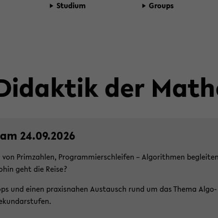
Stu­di­um
Groups
 Di­dak­tik der Ma­t
g am 24.09.2026
n von Prim­zah­len, Pro­gram­mier­schlei­fen – Al­go­rith­men be­glei­te
wohin geht die Reise?
shops und einen pra­xis­na­hen Aus­tausch rund um das Thema Al­go­
­kun­dar­stu­fen.