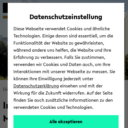
Automatische
zum
zum
zum
Inhaltswechsel
Hauptinhalt
Hauptmenü
Fußbereich
Datenschutzeinstellung
vermeiden
wechseln
wechseln
wechseln
Willkommen am IDM - ­
Diese Webseite verwendet Cookies und ähnliche
Institut für Didaktik der
Technologien. Einige davon sind essentiell, um die
Mathematik
Funktionalität der Website zu gewährleisten,
während andere uns helfen, die Website und Ihre
Erfahrung zu verbessern. Falls Sie zustimmen,
verwenden wir Cookies und Daten auch, um Ihre
Interaktionen mit unserer Webseite zu messen. Sie
können Ihre Einwilligung jederzeit unter
© Uni­ver­si­tät Bie­le­feld
Datenschutzerklärung
einsehen und mit der
Bread­
Di­dak­tik der Ma­the­ma­tik
Start­sei­te
Wirkung für die Zukunft widerrufen. Auf der Seite
crumb
finden Sie auch zusätzliche Informationen zu den
In­sti­tut für Di­dak­tik der
über­
verwendeten Cookies und Technologien.
sprin­
Ma­the­ma­tik
gen
Alle akzeptieren
und