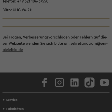
Te­le­fon
+49 521 106-​67550
Büro
UHG V6-​211
Bei Fra­gen, Ver­bes­se­rungs­vor­schlä­gen oder Feh­lern auf die­
ser Web­sei­te wen­den Sie sich bitte an:
se­kre­ta­ria­tidm@uni-​
bielefeld.de
Face­book
In­sta­gram
Lin­ke­dIn
Tik­Tok
You
Service
Fakultäten