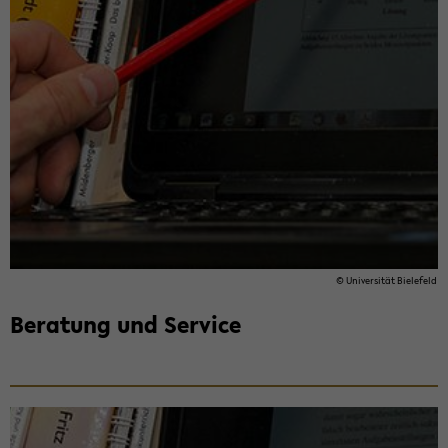
© Uni­ver­si­tät Bie­le­feld
Be­ra­tung und Ser­vice