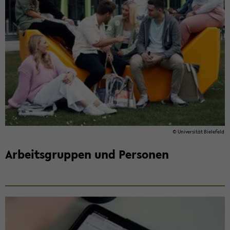
© Uni­ver­si­tät Bie­le­feld
Ar­beits­grup­pen und Per­so­nen