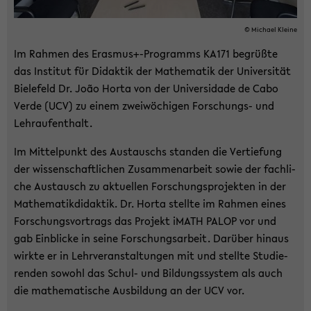
© Mi­cha­el Klei­ne
Im Rah­men des Eras­mus+-​Programms KA171 be­grüß­te
das In­sti­tut für Di­dak­tik der Ma­the­ma­tik der Uni­ver­si­tät
Bie­le­feld Dr. João Horta von der Uni­ver­sida­de de Cabo
Verde (UCV) zu einem zwei­wö­chi­gen Forschungs-​ und
Lehr­auf­ent­halt.
Im Mit­tel­punkt des Aus­tauschs stan­den die Ver­tie­fung
der wis­sen­schaft­li­chen Zu­sam­men­ar­beit sowie der fach­li­
che Aus­tausch zu ak­tu­el­len For­schungs­pro­jek­ten in der
Ma­the­ma­tik­di­dak­tik. Dr. Horta stell­te im Rah­men eines
For­schungs­vor­trags das Pro­jekt iMATH PALOP vor und
gab Ein­bli­cke in seine For­schungs­ar­beit. Dar­über hin­aus
wirk­te er in Lehr­ver­an­stal­tun­gen mit und stell­te Stu­die­
ren­den so­wohl das Schul-​ und Bil­dungs­sys­tem als auch
die ma­the­ma­ti­sche Aus­bil­dung an der UCV vor.