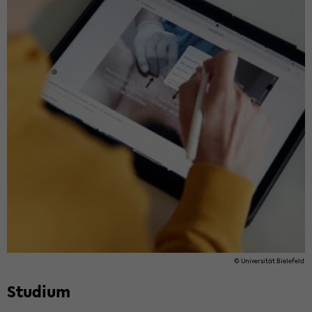
© Uni­ver­si­tät Bie­le­feld
Stu­di­um