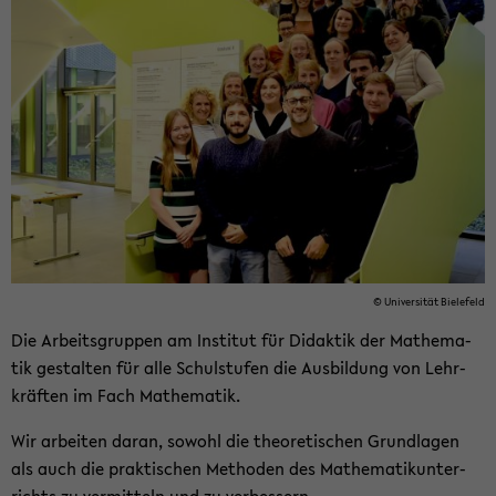
© Uni­ver­si­tät Bie­le­feld
Die Ar­beits­grup­pen am In­sti­tut für Di­dak­tik der Ma­the­ma­
tik ge­stal­ten für alle Schul­stu­fen die Aus­bil­dung von Lehr­
kräf­ten im Fach Ma­the­ma­tik.
Wir ar­bei­ten daran, so­wohl die theo­re­ti­schen Grund­la­gen
als auch die prak­ti­schen Me­tho­den des Ma­the­ma­tik­un­ter­