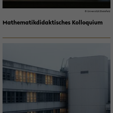
© Uni­ver­si­tät Bie­le­feld
Ma­the­ma­tik­di­dak­ti­sches Kol­lo­qui­um