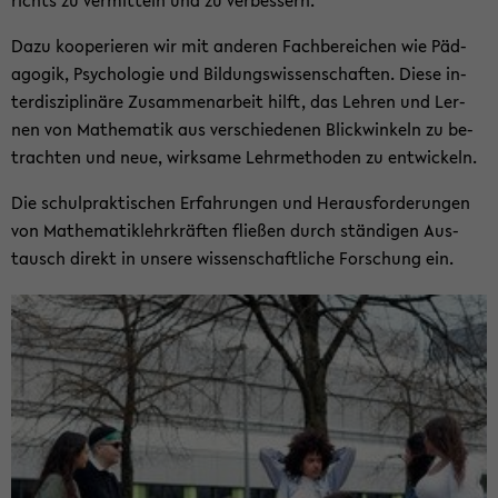
richts zu ver­mit­teln und zu ver­bes­sern.
Dazu ko­ope­rie­ren wir mit an­de­ren Fach­be­rei­chen wie Päd­
ago­gik, Psy­cho­lo­gie und Bil­dungs­wis­sen­schaf­ten. Diese in­
ter­dis­zi­pli­nä­re Zu­sam­men­ar­beit hilft, das Leh­ren und Ler­
nen von Ma­the­ma­tik aus ver­schie­de­nen Blick­win­keln zu be­
trach­ten und neue, wirk­sa­me Lehr­me­tho­den zu ent­wi­ckeln.
Die schul­prak­ti­schen Er­fah­run­gen und Her­aus­for­de­run­gen
von Ma­the­ma­tik­lehr­kräf­ten flie­ßen durch stän­di­gen Aus­
tausch di­rekt in un­se­re wis­sen­schaft­li­che For­schung ein.