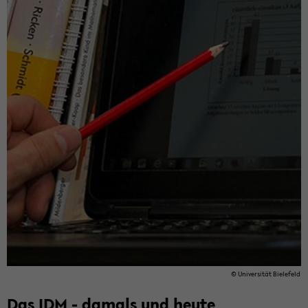
© Uni­ver­si­tät Bie­le­feld
Das IDM - da­mals und heute