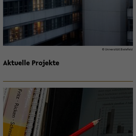
© Uni­ver­si­tät Bie­le­feld
Ak­tu­el­le Pro­jek­te