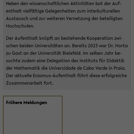
Neben den wis­sen­schaft­li­chen Ak­ti­vi­tä­ten bot der Auf­
ent­halt viel­fäl­ti­ge Ge­le­gen­hei­ten zum in­ter­kul­tu­rel­len
Aus­tausch und zur wei­te­ren Ver­net­zung der be­tei­lig­ten
Hoch­schu­len.
Der Auf­ent­halt knüpft an be­stehen­de Ko­ope­ra­ti­on zwi­
schen bei­den Uni­ver­si­tä­ten an. Be­reits 2023 war Dr. Horta
zu Gast an der Uni­ver­si­tät Bie­le­feld. Im sel­ben Jahr be­
such­te zudem eine De­le­ga­ti­on des In­sti­tuts für Di­dak­tik
der Ma­the­ma­tik die Uni­ver­sida­de de Cabo Verde in Praia.
Der ak­tu­el­le Erasmus-​Aufenthalt führt diese er­folg­rei­che
Zu­sam­men­ar­beit fort.
Frü­he­re Mel­dun­gen