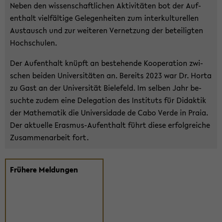
Neben den wis­sen­schaft­li­chen Ak­ti­vi­tä­ten bot der Auf­
ent­halt viel­fäl­ti­ge Ge­le­gen­hei­ten zum in­ter­kul­tu­rel­len
Aus­tausch und zur wei­te­ren Ver­net­zung der be­tei­lig­ten
Hoch­schu­len.
Der Auf­ent­halt knüpft an be­stehen­de Ko­ope­ra­ti­on zwi­
schen bei­den Uni­ver­si­tä­ten an. Be­reits 2023 war Dr. Horta
zu Gast an der Uni­ver­si­tät Bie­le­feld. Im sel­ben Jahr be­
such­te zudem eine De­le­ga­ti­on des In­sti­tuts für Di­dak­tik
der Ma­the­ma­tik die Uni­ver­sida­de de Cabo Verde in Praia.
Der ak­tu­el­le Erasmus-​Aufenthalt führt diese er­folg­rei­che
Zu­sam­men­ar­beit fort.
Frü­he­re Mel­dun­gen