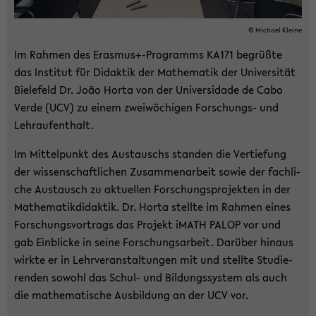
© Mi­cha­el Klei­ne
Im Rah­men des Eras­mus+-​Programms KA171 be­grüß­te
das In­sti­tut für Di­dak­tik der Ma­the­ma­tik der Uni­ver­si­tät
Bie­le­feld Dr. João Horta von der Uni­ver­sida­de de Cabo
Verde (UCV) zu einem zwei­wö­chi­gen Forschungs-​ und
Lehr­auf­ent­halt.
Im Mit­tel­punkt des Aus­tauschs stan­den die Ver­tie­fung
der wis­sen­schaft­li­chen Zu­sam­men­ar­beit sowie der fach­li­
che Aus­tausch zu ak­tu­el­len For­schungs­pro­jek­ten in der
Ma­the­ma­tik­di­dak­tik. Dr. Horta stell­te im Rah­men eines
For­schungs­vor­trags das Pro­jekt iMATH PALOP vor und
gab Ein­bli­cke in seine For­schungs­ar­beit. Dar­über hin­aus
wirk­te er in Lehr­ver­an­stal­tun­gen mit und stell­te Stu­die­
ren­den so­wohl das Schul-​ und Bil­dungs­sys­tem als auch
die ma­the­ma­ti­sche Aus­bil­dung an der UCV vor.