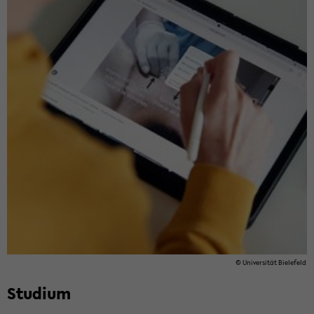
© Uni­ver­si­tät Bie­le­feld
Stu­di­um