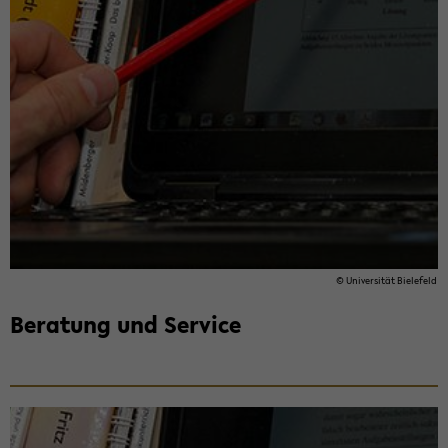
© Uni­ver­si­tät Bie­le­feld
Be­ra­tung und Ser­vice