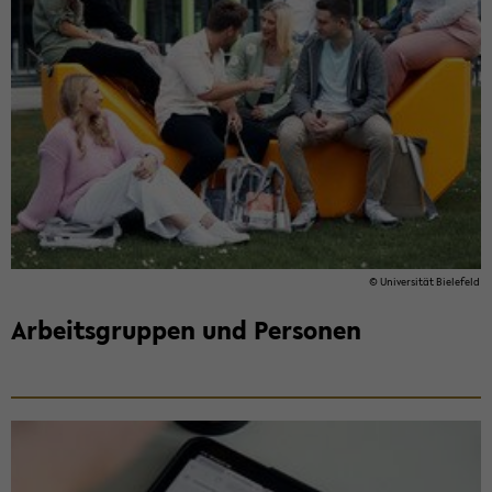
© Uni­ver­si­tät Bie­le­feld
Ar­beits­grup­pen und Per­so­nen