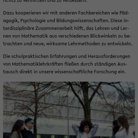
richts zu ver­mit­teln und zu ver­bes­sern.
Dazu ko­ope­rie­ren wir mit an­de­ren Fach­be­rei­chen wie Päd­
ago­gik, Psy­cho­lo­gie und Bil­dungs­wis­sen­schaf­ten. Diese in­
ter­dis­zi­pli­nä­re Zu­sam­men­ar­beit hilft, das Leh­ren und Ler­
nen von Ma­the­ma­tik aus ver­schie­de­nen Blick­win­keln zu be­
trach­ten und neue, wirk­sa­me Lehr­me­tho­den zu ent­wi­ckeln.
Die schul­prak­ti­schen Er­fah­run­gen und Her­aus­for­de­run­gen
von Ma­the­ma­tik­lehr­kräf­ten flie­ßen durch stän­di­gen Aus­
tausch di­rekt in un­se­re wis­sen­schaft­li­che For­schung ein.