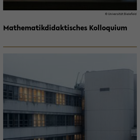
© Uni­ver­si­tät Bie­le­feld
Ma­the­ma­tik­di­dak­ti­sches Kol­lo­qui­um