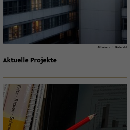
© Uni­ver­si­tät Bie­le­feld
Ak­tu­el­le Pro­jek­te