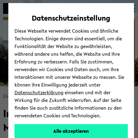
Automatische
skip
skip
skip
Inhaltswechsel
to
to
to
Datenschutzeinstellung
vermeiden
main
main
footer
Willkommen am IDM - ­
content
menu
Diese Webseite verwendet Cookies und ähnliche
Institut für Didaktik der
Technologien. Einige davon sind essentiell, um die
Mathematik
Funktionalität der Website zu gewährleisten,
während andere uns helfen, die Website und Ihre
Erfahrung zu verbessern. Falls Sie zustimmen,
verwenden wir Cookies und Daten auch, um Ihre
Interaktionen mit unserer Webseite zu messen. Sie
können Ihre Einwilligung jederzeit unter
© Uni­ver­si­tät Bie­le­feld
Datenschutzerklärung
einsehen und mit der
skip
Di­dak­tik der Ma­the­ma­tik
Start­sei­te
Wirkung für die Zukunft widerrufen. Auf der Seite
breadcrumb
finden Sie auch zusätzliche Informationen zu den
In­sti­tut für Di­dak­tik der
navigation
verwendeten Cookies und Technologien.
to
Ma­the­ma­tik
main
Alle akzeptieren
content