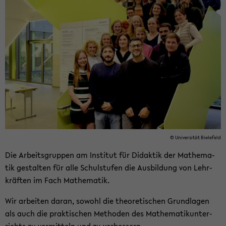
© Uni­ver­si­tät Bie­le­feld
Die Ar­beits­grup­pen am In­sti­tut für Di­dak­tik der Ma­the­ma­
tik ge­stal­ten für alle Schul­stu­fen die Aus­bil­dung von Lehr­
kräf­ten im Fach Ma­the­ma­tik.
Wir ar­bei­ten daran, so­wohl die theo­re­ti­schen Grund­la­gen
als auch die prak­ti­schen Me­tho­den des Ma­the­ma­tik­un­ter­