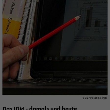
© Uni­ver­si­tät Bie­le­feld
Das IDM - da­mals und heute