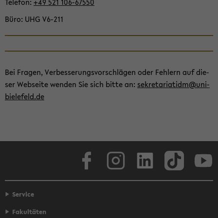
Te­le­fon
+49 521 106-​67550
Büro
UHG V6-​211
Bei Fra­gen, Ver­bes­se­rungs­vor­schlä­gen oder Feh­lern auf die­
ser Web­sei­te wen­den Sie sich bitte an:
se­kre­ta­ria­tidm@uni-​
bielefeld.de
Face­book
In­sta­gram
Lin­ke­dIn
Tik­Tok
You
Service
Fakultäten