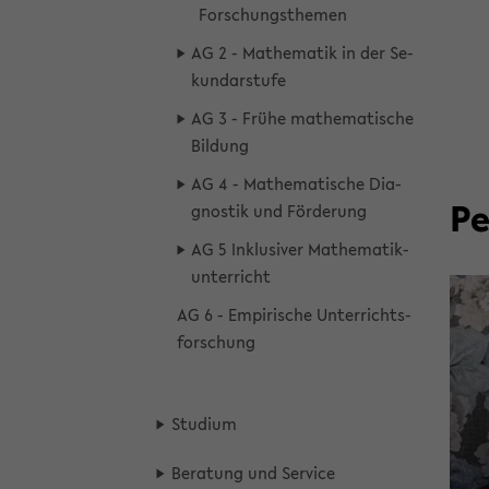
For­schungs­the­men
AG 2 - Ma­the­ma­tik in der Se­
kun­dar­stu­fe
AG 3 - Frühe ma­the­ma­ti­sche
Bil­dung
AG 4 - Ma­the­ma­ti­sche Dia­
Pe
gnos­tik und För­de­rung
AG 5 In­klu­si­ver Ma­the­ma­tik­
un­ter­richt
AG 6 - Em­pi­ri­sche Un­ter­richts­
for­schung
Stu­di­um
Be­ra­tung und Ser­vice