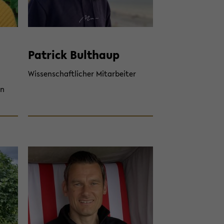
Pa­trick Bult­haup
Wis­sen­schaft­li­cher Mit­ar­bei­ter
in