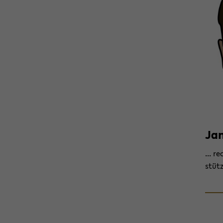
Jan
... r
stütz