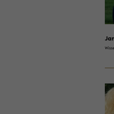
Jan
Wis­se