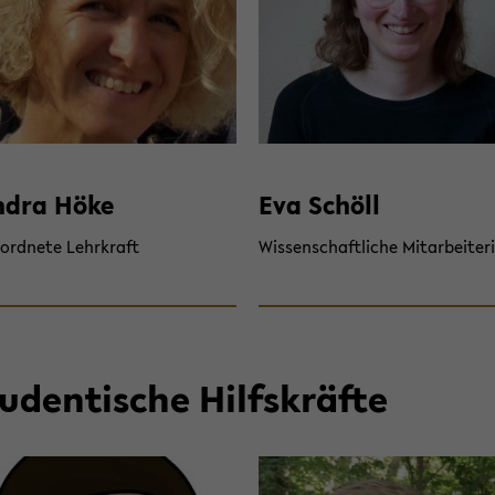
­dra Höke
Eva Schöll
­ord­ne­te Lehr­kraft
Wis­sen­schaft­li­che Mit­ar­bei­te­r
u­den­ti­sche Hilfs­kräf­te