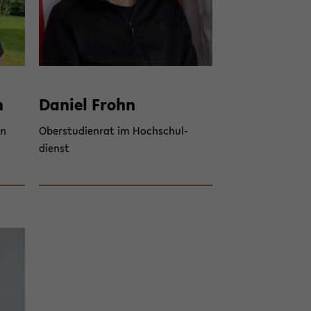
n
Da­ni­el Frohn
in
Ober­stu­di­en­rat im Hoch­schul­
dienst