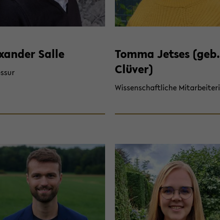
x­an­der Salle
Tomma Jet­ses (geb.
Clü­ver)
s­sur
Wis­sen­schaft­li­che Mit­ar­bei­te­r