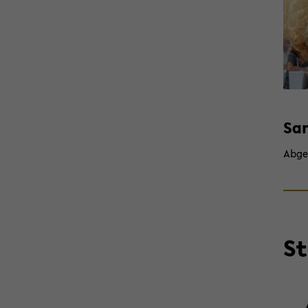
San
Ab­ge
St