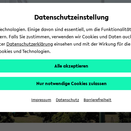
Automatische
zum
zum
zum
Inhaltswechsel
Hauptinhalt
Hauptmenü
Fußbereich
Datenschutzeinstellung
I
vermeiden
wechseln
wechseln
wechseln
chnologien. Einige davon sind essentiell, um die Funktionalit
sern. Falls Sie zustimmen, verwenden wir Cookies und Daten auc
nter
Datenschutzerklärung
einsehen und mit der Wirkung für die 
ookies und Technologien.
Alle akzeptieren
Nur notwendige Cookies zulassen
Impressum
Datenschutz
Barrierefreiheit