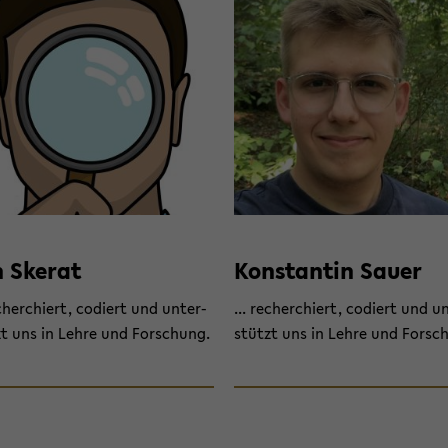
 Ske­rat
Kon­stan­tin Sauer
e­cher­chiert, co­diert und un­ter­
... re­cher­chiert, co­diert und un
t uns in Lehre und For­schung.
stützt uns in Lehre und For­sc