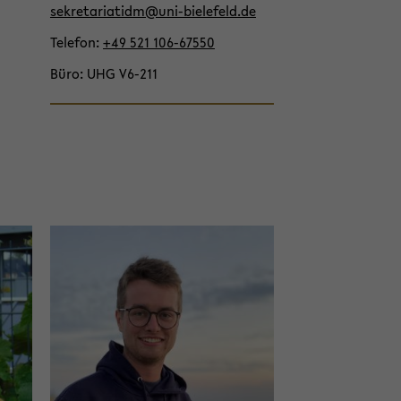
wech­
se­kre­ta­ria­tidm@uni-​bielefeld.de
seln
Te­le­fon
+49 521 106-​67550
Büro
UHG V6-​211