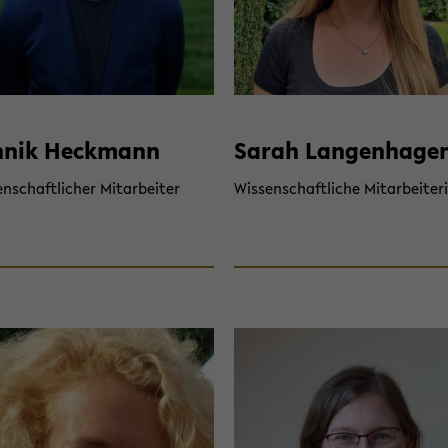
­nik Heck­mann
Sarah Lan­gen­ha­ge
n­schaft­li­cher Mit­ar­bei­ter
Wis­sen­schaft­li­che Mit­ar­bei­te­r