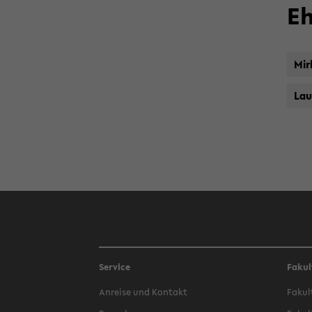
Eh
Mir
Lau
Service
Fakul
An­rei­se und Kon­takt
Fa­kul