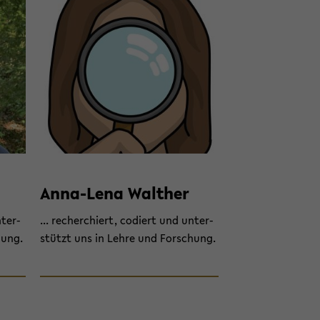
Anna-​Lena Walt­her
­ter­
... re­cher­chiert, co­diert und un­ter­
hung.
stützt uns in Lehre und For­schung.