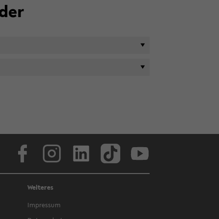
­der
Face­book
In­sta­gram
Lin­ke­dIn
Tik­Tok
You­tube
Weiteres
Im­pres­sum