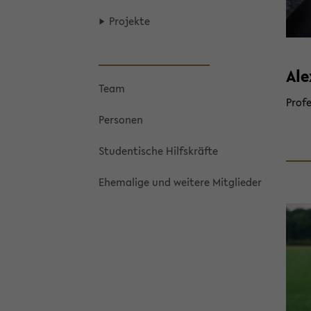
Pro­jek­te
Ale
Team
Pro­fe
Per­so­nen
Stu­den­ti­sche Hilfs­kräf­te
Ehe­ma­li­ge und wei­te­re Mit­glie­der