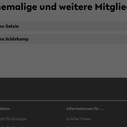
e­ma­li­ge und wei­te­re Mit­glie
ko Get­zin
ra Schür­kamp
täten
Informationen für ...
­tät für Bio­lo­gie
Schü­ler*innen