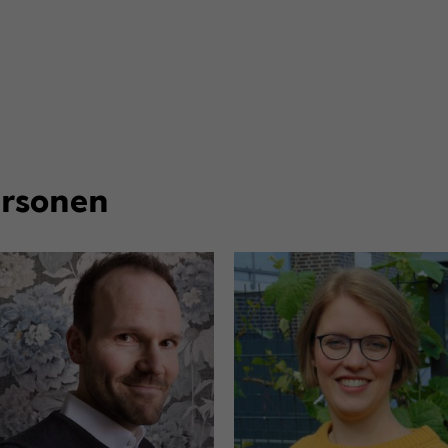
r­so­nen