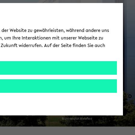
DM - In­sti­tut für
ät der Website zu gewährleisten, während andere uns
Di­dak­tik der Ma­
h, um Ihre Interaktionen mit unserer Webseite zu
Zukunft widerrufen. Auf der Seite finden Sie auch
the­ma­tik
© Uni­ver­si­tät Bie­le­feld