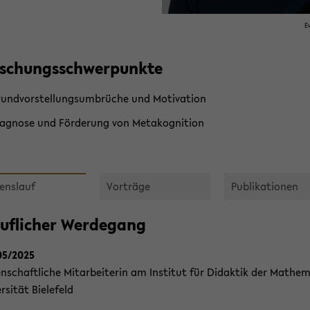
E
­schungs­schwer­punk­te
und­vor­stel­lungs­um­brü­che und Mo­ti­va­ti­on
a­gno­se und För­de­rung von Me­ta­ko­gni­ti­on
ens­lauf
Vor­trä­ge
Pu­bli­ka­tio­nen
ruf­li­cher Wer­de­gang
05/2025
n­schaft­li­che Mit­ar­bei­te­rin am In­sti­tut für Di­dak­tik der Ma­the­m
r­si­tät Bie­le­feld