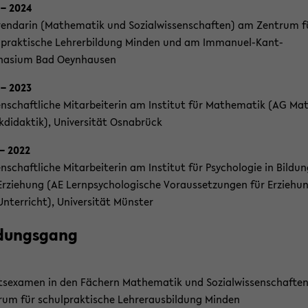
 – 2024
­ren­da­rin (Ma­the­ma­tik und So­zi­al­wis­sen­schaf­ten) am Zen­trum f
­prak­ti­sche Leh­rer­bil­dung Min­den und am Immanuel-​Kant-
asium Bad Oeyn­hau­sen
 – 2023
en­schaft­li­che Mit­ar­bei­te­rin am In­sti­tut für Ma­the­ma­tik (AG Ma­
­di­dak­tik), Uni­ver­si­tät Os­na­brück
 – 2022
n­schaft­li­che Mit­ar­bei­te­rin am In­sti­tut für Psy­cho­lo­gie in Bil­du
r­zie­hung (AE Lern­psy­cho­lo­gi­sche Vor­aus­set­zun­gen für Er­zie­hu
n­ter­richt), Uni­ver­si­tät Müns­ter
­dungs­gang
s­examen in den Fä­chern Ma­the­ma­tik und So­zi­al­wis­sen­schaf­ten
rum für schul­prak­ti­sche Leh­rer­aus­bil­dung Min­den