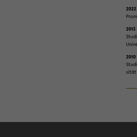
2022
Pro­m
2013 
Stu­d
Uni­v
2010 
Stu­d
si­tä