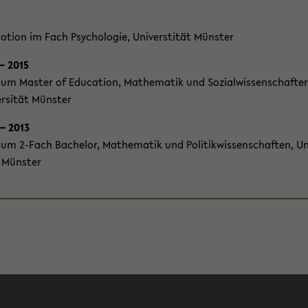
o­ti­on im Fach Psy­cho­lo­gie, Uni­ver­sti­tät Müns­ter
– 2015
i­um Mas­ter of Edu­ca­ti­on, Ma­the­ma­tik und So­zi­al­wis­sen­schaf­te
er­si­tät Müns­ter
– 2013
i­um 2-​Fach Ba­che­lor, Ma­the­ma­tik und Po­li­tik­wis­sen­schaf­ten, Un
t Müns­ter