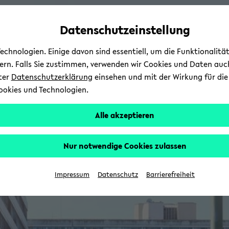
Automatische
zum
zum
zum
Inhaltswechsel
Hauptinhalt
Hauptmenü
Fußbereich
Datenschutzeinstellung
vermeiden
wechseln
wechseln
wechseln
chnologien. Einige davon sind essentiell, um die Funktionalit
sern. Falls Sie zustimmen, verwenden wir Cookies und Daten auc
nter
Datenschutzerklärung
einsehen und mit der Wirkung für die 
ookies und Technologien.
Alle akzeptieren
Nur notwendige Cookies zulassen
Impressum
Datenschutz
Barrierefreiheit