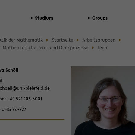
Stu­di­um
Groups
d­
k­tik der Ma­the­ma­tik
Start­sei­te
Ar­beits­grup­pen
b
- Ma­the­ma­ti­sche Lern- und Denk­pro­zes­se
Team
­
­
va Schöll
il
cho­ell@uni-​bielefeld.de
t­
fon
+49 521 106-​5001
UHG V6-​227
­