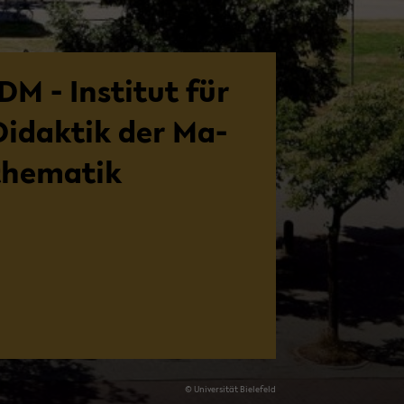
DM - In­sti­tut für
Di­dak­tik der Ma­
the­ma­tik
© Uni­ver­si­tät Bie­le­feld