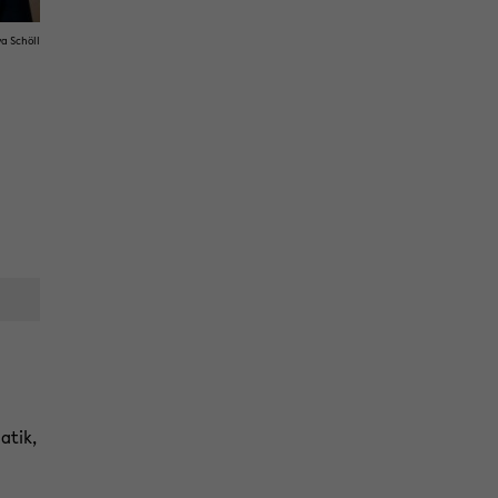
va Schöll
a­tik,