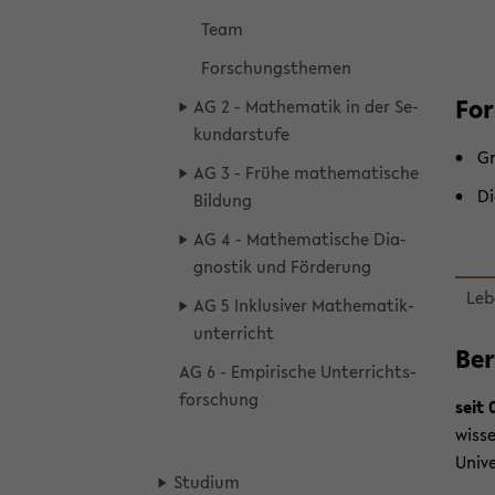
Team
For­schungs­the­men
For
AG 2 - Ma­the­ma­tik in der Se­
kun­dar­stu­fe
Gr
AG 3 - Frühe ma­the­ma­ti­sche
Di
Bil­dung
AG 4 - Ma­the­ma­ti­sche Dia­
gnos­tik und För­de­rung
Le­b
AG 5 In­klu­si­ver Ma­the­ma­tik­
un­ter­richt
Be­
AG 6 - Em­pi­ri­sche Un­ter­richts­
for­schung
seit 
wis­se
Uni­ve
Stu­di­um