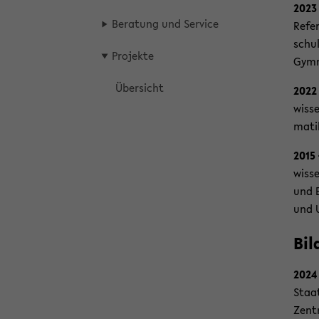
2023
Be­ra­tung und Ser­vice
Re­fe
schul
Pro­jek­te
Gymn
Über­sicht
2022
wis­s
ma­tik
2015
wis­se
und E
und U
Bil
2024
Staat
Zen­t