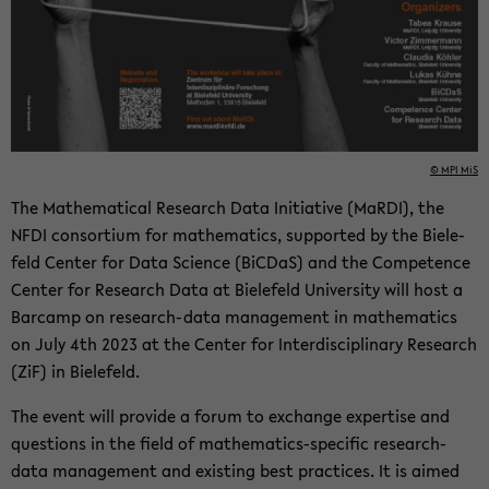
© MPI MiS
The Math­e­mat­i­cal Re­search Data Ini­tia­tive (MaRDI), the
NFDI con­sor­tium for math­e­mat­ics, sup­ported by the Biele­
feld Cen­ter for Data Sci­ence (BiC­DaS) and the Com­pe­tence
Cen­ter for Re­search Data at Biele­feld Uni­ver­sity will host a
Bar­camp on research-​data man­age­ment in math­e­mat­ics
on July 4th 2023 at the Cen­ter for In­ter­dis­ci­pli­nary Re­search
(ZiF) in Biele­feld.
The event will pro­vide a forum to ex­change ex­per­tise and
ques­tions in the field of mathematics-​specific research-​
data man­age­ment and ex­ist­ing best prac­tices. It is aimed