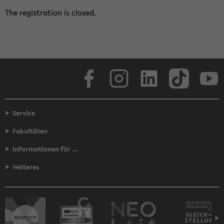
The reg­is­tra­tion is closed.
Face­book
In­sta­gram
LinkedIn
Tik­Tok
Y
Service
Fakultäten
Informationen für ...
Weiteres