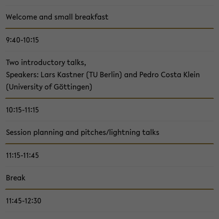
Wel­come and small break­fast
9:40-10:15
Two in­tro­duc­tory talks,
Speak­ers: Lars Kast­ner (TU Berlin) and Pedro Costa Klein
(Uni­ver­sity of Göttin­gen)
10:15-11:15
Ses­sion plan­ning and pitches/light­ning talks
11:15-11:45
Break
11:45-12:30