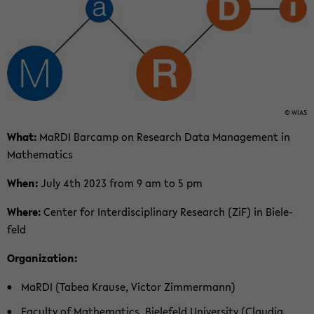
in­
halt
der
Sek­
tion
wech­
© WIAS
seln
What:
MaRDI Bar­camp on Re­search Data Man­age­ment in
Math­e­mat­ics
When:
July 4th 2023 from 9 am to 5 pm
Where:
Cen­ter for In­ter­dis­ci­pli­nary Re­search (ZiF) in Biele­
feld
Or­ga­ni­za­tion:
MaRDI (Tabea Krause, Vic­tor Zim­mer­mann)
Fac­ulty of Math­e­mat­ics, Biele­feld Uni­ver­sity (Clau­dia