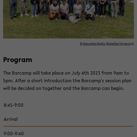
© Nan­nette Nopto (Biele­feld Uni­ver­sity)
Pro­gram
The Bar­camp will take place on July 4th 2023 from 9am to
5pm. After a short in­tro­duc­tion the Bar­camp's ses­sion plan
will be de­cided on to­gether and the Bar­camp can begin.
8:45-9:00
Ar­rival
9:00-9:40