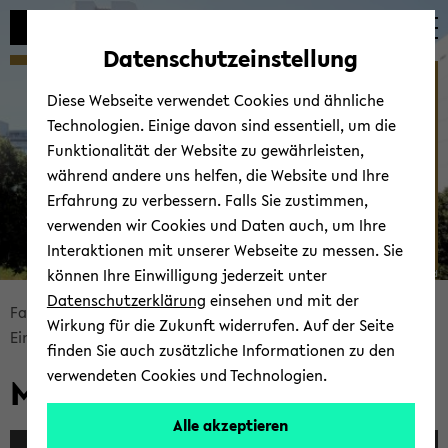
avoid
zum
zum
zum
automatic
Hauptinhalt
Hauptmenü
Fußbereich
Datenschutzeinstellung
content
wechseln
wechseln
wechseln
MaRDI Bar­camp
change
Diese Webseite verwendet Cookies und ähnliche
Technologien. Einige davon sind essentiell, um die
Funktionalität der Website zu gewährleisten,
während andere uns helfen, die Website und Ihre
Erfahrung zu verbessern. Falls Sie zustimmen,
verwenden wir Cookies und Daten auch, um Ihre
Interaktionen mit unserer Webseite zu messen. Sie
können Ihre Einwilligung jederzeit unter
© Uni­ver­sität Biele­feld
Datenschutzerklärung
einsehen und mit der
Bread­
Fakultät für Math­e­matik
Forschung
Wirkung für die Zukunft widerrufen. Auf der Seite
crumb
Ein­rich­tun­gen & Pro­jekte
MaRDI Bar­camp
finden Sie auch zusätzliche Informationen zu den
übersprin­
verwendeten Cookies und Technologien.
MaRDI Bar­camp
gen
und
Alle akzeptieren
zum