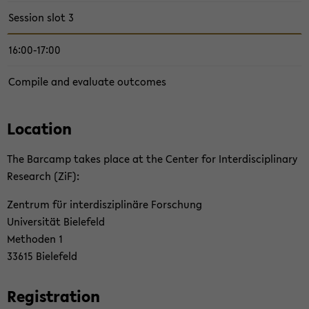
Ses­sion slot 3
16:00-17:00
Com­pile and eval­u­ate out­comes
Lo­ca­tion
The Bar­camp takes place at the Cen­ter for In­ter­dis­ci­pli­nary
Re­search (ZiF):
Zen­trum für in­ter­diszi­plinäre Forschung
Uni­ver­sität Biele­feld
Meth­o­den 1
33615 Biele­feld
Reg­is­tra­tion