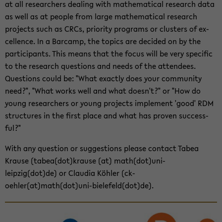
at all re­searchers deal­ing with math­e­mat­i­cal re­search data
as well as at peo­ple from large math­e­mat­i­cal re­search
projects such as CRCs, pri­or­ity pro­grams or clus­ters of ex­
cel­lence. In a Bar­camp, the top­ics are de­cided on by the
par­tic­i­pants. This means that the focus will be very spe­cific
to the re­search ques­tions and needs of the at­ten­dees.
Ques­tions could be: "What ex­actly does your com­mu­nity
need?", "What works well and what doesn't?" or "How do
young re­searchers or young projects im­ple­ment 'good' RDM
struc­tures in the first place and what has proven suc­cess­
ful?"
With any ques­tion or sug­ges­tions please con­tact Tabea
Krause (tabea(dot)krause (at) math(dot)uni-​
leipzig(dot)de) or Clau­dia Köhler (ck­
oehler(at)math(dot)uni-​bielefeld(dot)de).
Zum
Haupt­