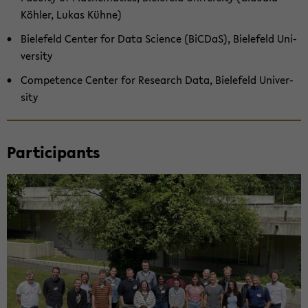
Köhler, Lukas Kühne)
Biele­feld Cen­ter for Data Sci­ence (BiC­DaS), Biele­feld Uni­
ver­sity
Com­pe­tence Cen­ter for Re­search Data, Biele­feld Uni­ver­
sity
Par­tic­i­pants