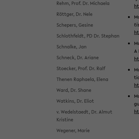
Rehm, Prof. Dr. Mi­chae­la
ht
Rött­ger, Dr. Nele
Mo
ti
Sche­pers, Ge­si­ne
ht
Schloth­feldt, PD Dr. Ste­phan
Mo
Schnal­ke, Jan
A 
Schneck, Dr. Aria­ne
ht
Sto­ecker, Prof. Dr. Ralf
Mo
ti
The­nen Ra­phae­la, Elena
ht
Ward, Dr. Shane
Mo
Wat­kins, Dr. Eliot
gu
ht
v. We­del­sta­edt, Dr. Almut
Kris­ti­ne
We­ge­ner, Marie