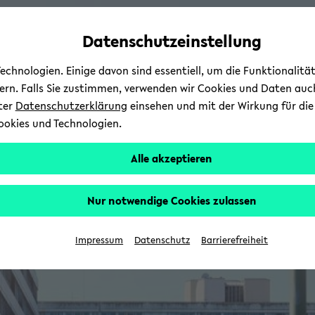
Automatische
zum
zum
zum
Inhaltswechsel
Hauptinhalt
Hauptmenü
Fußbereich
Datenschutzeinstellung
vermeiden
wechseln
wechseln
wechseln
chnologien. Einige davon sind essentiell, um die Funktionalit
sern. Falls Sie zustimmen, verwenden wir Cookies und Daten auc
nter
Datenschutzerklärung
einsehen und mit der Wirkung für die 
ookies und Technologien.
Alle akzeptieren
Nur notwendige Cookies zulassen
Impressum
Datenschutz
Barrierefreiheit