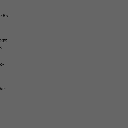
e Bri­
­gy:
y
.
nc­
Ar­