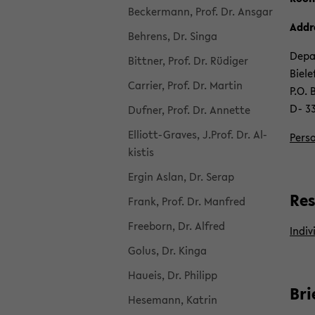
Be­cker­mann, Prof. Dr. Ans­gar
Ad­dr
Beh­rens, Dr. Singa
De­pa
Bitt­ner, Prof. Dr. Rü­di­ger
Bie­le
Car­ri­er, Prof. Dr. Mar­tin
P.O. 
D- 33
Duf­ner, Prof. Dr. An­net­te
Elliott-​Graves, J.Prof. Dr. Al­
Per­s
kis­tis
Ergin Aslan, Dr. Serap
Re­
Frank, Prof. Dr. Man­fred
Free­born, Dr. Al­fred
Indiv
Golus, Dr. Kinga
Hau­eis, Dr. Phil­ipp
Bri
Hese­mann, Kat­rin