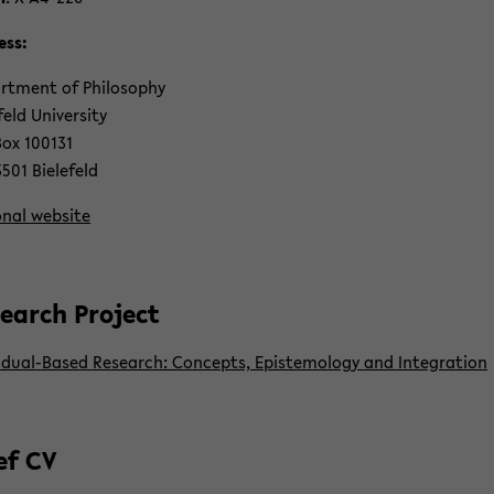
ess:
rt­ment of Phi­lo­so­phy
­feld Uni­ver­si­ty
Box 100131
501 Bie­le­feld
o­nal web­site
se­arch Pro­ject
idual-​​Based Re­se­arch: Con­cepts, Epis­te­mo­lo­gy and In­te­gra­ti­on
ef CV