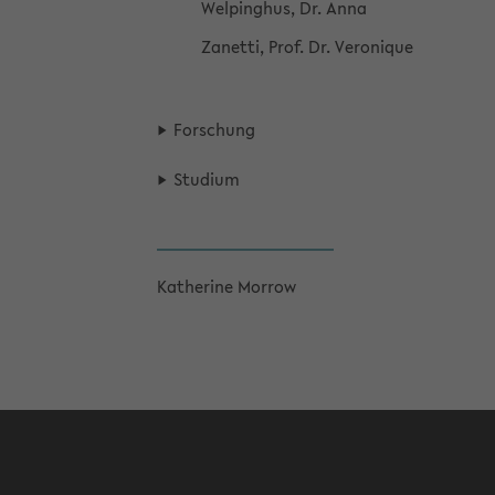
Wel­ping­hus, Dr. Anna
Za­net­ti, Prof. Dr. Ve­ro­ni­que
For­schung
Stu­di­um
Ka­the­ri­ne Mor­row