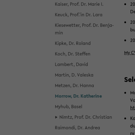
Kai­ser, Prof. Dr. Marie I.
20
De
Keuck, Prof.'in Dr. Lara
20
Kie­se­wet­ter, Prof. Dr. Ben­ja­
b
min
20
Kipke, Dr. Ro­land
My CV
Koch, Dr. Stef­fen
Lam­bert, David
Mar­tin, D. Val­es­ka
Sele
Met­zen, Dr. Hanna
Mo
Mor­row, Dr. Ka­the­ri­ne
Va
Myhub, Basel
ht
Nimtz, Prof. Dr. Chris­ti­an
Ka
du
Rai­mon­di, Dr. An­drea
ry