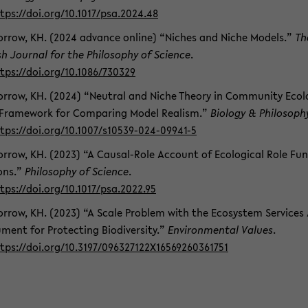
tps://doi.org/10.1017/psa.2024.48
r­row, KH. (2024 ad­van­ce on­line) “Ni­ches and Niche Mo­dels.”
Th
sh Jour­nal for the Phi­lo­so­phy of Sci­ence
.
tps://doi.org/10.1086/730329
r­row, KH. (2024) “Neu­tral and Niche Theo­ry in Com­mu­ni­ty Eco­lo
Frame­work for Com­pa­ring Model Rea­lism.”
Bio­lo­gy & Phi­lo­so­ph
tps://doi.org/10.1007/s10539-​024-09941-5
r­row, KH. (2023) “A Causal-​Role Ac­count of Eco­lo­gi­cal Role Fu
ons.”
Phi­lo­so­phy of Sci­ence
.
tps://doi.org/10.1017/psa.2022.95
r­row, KH. (2023) “A Scale Pro­blem with the Eco­sys­tem Ser­vices 
­ment for Pro­tec­ting Bio­di­ver­si­ty.”
En­vi­ron­men­tal Va­lues
.
tps://doi.org/10.3197/096327122X16569260361751