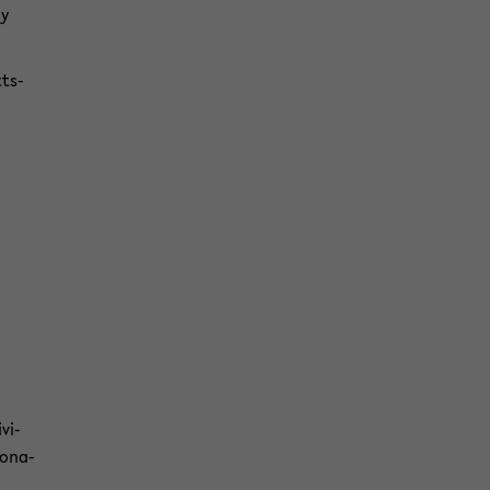
hy
tts­
vi­
io­na­