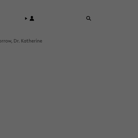
r­row, Dr. Ka­the­ri­ne