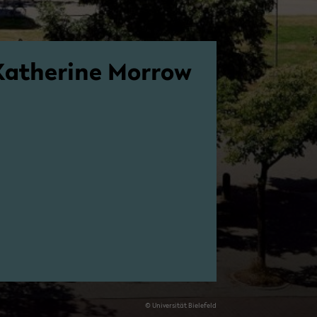
Ka­the­ri­ne Mor­row
© Uni­ver­si­tät Bie­le­feld