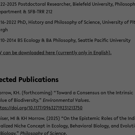
22-​2025 Post­doc­to­ral Re­se­ar­cher, Bie­le­feld Uni­ver­si­ty, Phi­lo­so­p
­part­ment & SFB-​TRR 212
16-​2022 PhD, His­to­ry and Phi­lo­so­phy of Sci­ence, Uni­ver­si­ty of Pi
urgh
10-​2014 BS Eco­lo­gy & BA Phi­lo­so­phy, Se­at­tle Pa­ci­fic Uni­ver­si­ty
 can be down­loa­ded here (cur­r­ent­ly only in Eng­lish).
c­ted Pu­bli­ca­ti­ons
r­row, KH. (forth­co­ming) “To­ward a Con­sen­sus on the In­trinsic
lue of Bio­di­ver­si­ty.”
En­vi­ron­men­tal Va­lues
.
tps://doi.org/10.1177/09632719231213750
i­ser, MI & KH Mor­row. (2025) “On the Epis­temic Roles of the In­di­
a­li­zed Niche Con­cept in Eco­lo­gy, Be­ha­vio­ral Bio­lo­gy, and Evo­lu­t
 Bio­lo­gy.”
Phi­lo­so­phy of Sci­ence
.