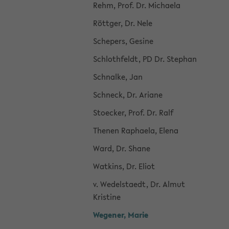
Rehm, Prof. Dr. Mi­chae­la
Rött­ger, Dr. Nele
Sche­pers, Ge­si­ne
Schloth­feldt, PD Dr. Ste­phan
Schnal­ke, Jan
Schneck, Dr. Aria­ne
Sto­ecker, Prof. Dr. Ralf
The­nen Ra­phae­la, Elena
Ward, Dr. Shane
Wat­kins, Dr. Eliot
v. We­del­sta­edt, Dr. Almut
Kris­ti­ne
We­ge­ner, Marie