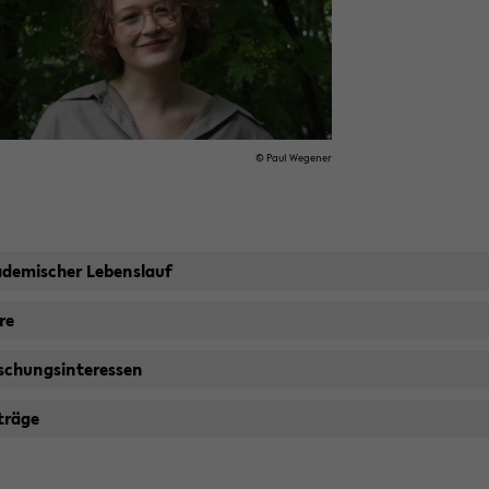
© Paul We­ge­ner
­de­mi­scher Le­bens­lauf
re
schungs­in­ter­es­sen
trä­ge