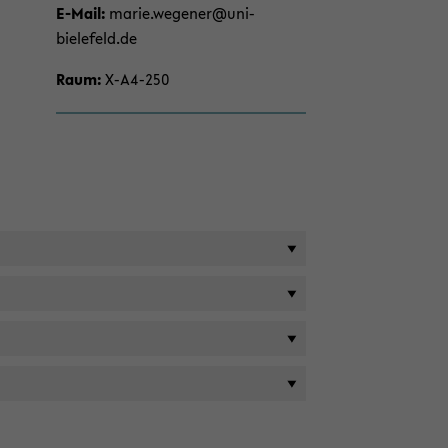
on
E-​Mail:
marie.we­ge­ner@uni-​
wech­
bielefeld.de
seln
Raum:
X-​A4-250