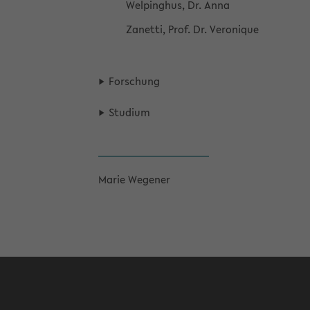
Wel­ping­hus, Dr. Anna
Za­net­ti, Prof. Dr. Ve­ro­ni­que
For­schung
Stu­di­um
Marie We­ge­ner