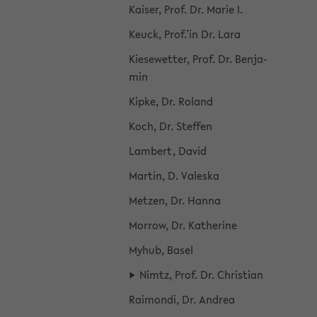
Kai­ser, Prof. Dr. Marie I.
Keuck, Prof.'in Dr. Lara
Kie­se­wet­ter, Prof. Dr. Ben­ja­
min
Kipke, Dr. Ro­land
Koch, Dr. Stef­fen
Lam­bert, David
Mar­tin, D. Val­es­ka
Met­zen, Dr. Hanna
Mor­row, Dr. Ka­the­ri­ne
Myhub, Basel
Nimtz, Prof. Dr. Chris­ti­an
Rai­mon­di, Dr. An­drea