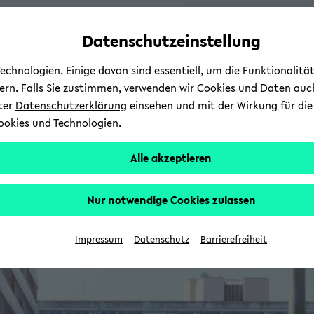
Automatische
skip
skip
skip
Inhaltswechsel
to
to
to
Datenschutzeinstellung
vermeiden
main
main
footer
content
menu
chnologien. Einige davon sind essentiell, um die Funktionalit
sern. Falls Sie zustimmen, verwenden wir Cookies und Daten auc
nter
Datenschutzerklärung
einsehen und mit der Wirkung für die 
ookies und Technologien.
Alle akzeptieren
Nur notwendige Cookies zulassen
Impressum
Datenschutz
Barrierefreiheit