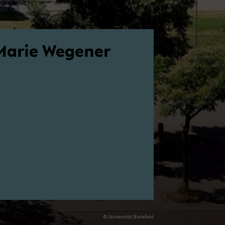
Marie We­ge­ner
© Uni­ver­si­tät Bie­le­feld