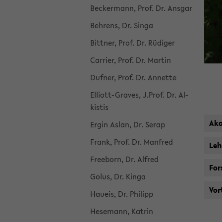
Be­cker­mann, Prof. Dr. Ans­gar
Beh­rens, Dr. Singa
Bitt­ner, Prof. Dr. Rü­di­ger
Car­ri­er, Prof. Dr. Mar­tin
Duf­ner, Prof. Dr. An­net­te
Elliott-​Graves, J.Prof. Dr. Al­
kis­tis
Aka
Ergin Aslan, Dr. Serap
Frank, Prof. Dr. Man­fred
Leh
Free­born, Dr. Al­fred
For­
Golus, Dr. Kinga
Vor­
Hau­eis, Dr. Phil­ipp
Hese­mann, Kat­rin