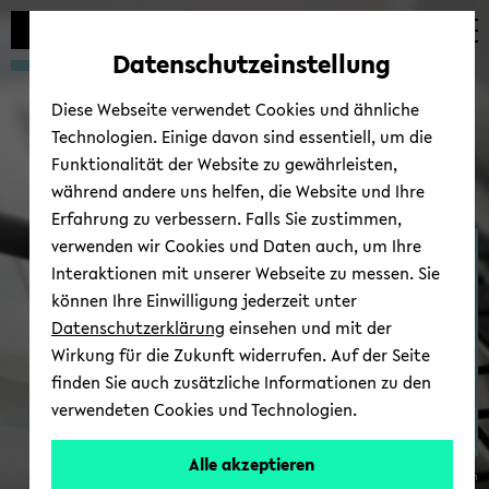
Automatische
zum
zum
zum
Inhaltswechsel
Hauptinhalt
Hauptmenü
Fußbereich
Datenschutzeinstellung
vermeiden
wechseln
wechseln
wechseln
Diese Webseite verwendet Cookies und ähnliche
Technologien. Einige davon sind essentiell, um die
Funktionalität der Website zu gewährleisten,
während andere uns helfen, die Website und Ihre
Erfahrung zu verbessern. Falls Sie zustimmen,
verwenden wir Cookies und Daten auch, um Ihre
Hilfs­kraft­stel­len
Interaktionen mit unserer Webseite zu messen. Sie
können Ihre Einwilligung jederzeit unter
Datenschutzerklärung
einsehen und mit der
Wirkung für die Zukunft widerrufen. Auf der Seite
finden Sie auch zusätzliche Informationen zu den
verwendeten Cookies und Technologien.
Falls
Alle akzeptieren
Photo by Agence Ol­lo­web on Uns­plash
Sie