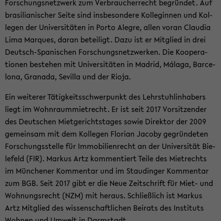
For­schungs­netz­werk zum Ver­brau­cher­recht be­grün­det. Auf
bra­si­lia­ni­scher Seite sind ins­be­son­de­re Kol­le­gin­nen und Kol­
le­gen der Uni­ver­si­tä­ten in Porto Alegre, allen voran Clau­dia
Lima Mar­ques, daran be­tei­ligt. Dazu ist er Mit­glied in drei
Deutsch-​Spanischen For­schungs­netz­wer­ken. Die Ko­ope­ra­
tio­nen be­stehen mit Uni­ver­si­tä­ten in Ma­drid, Málaga, Bar­ce­
lo­na, Gra­na­da, Se­vil­la und der Rioja.
Ein wei­te­rer Tä­tig­keits­schwer­punkt des Lehr­stuhl­in­ha­bers
liegt im Wohn­raum­miet­recht. Er ist seit 2017 Vor­sit­zen­der
des Deut­schen Miet­ge­richts­ta­ges sowie Di­rek­tor der 2009
ge­mein­sam mit dem Kol­le­gen Flo­ri­an Ja­co­by ge­grün­de­ten
For­schungs­stel­le für Im­mo­bi­li­en­recht an der Uni­ver­si­tät Bie­
le­feld (FIR). Mar­kus Artz kom­men­tiert Teile des Miet­rechts
im Mün­che­ner Kom­men­tar und im Stau­din­ger Kom­men­tar
zum BGB. Seit 2017 gibt er die Neue Zeit­schrift für Miet- und
Woh­nungs­recht (NZM) mit her­aus. Schließ­lich ist Mar­kus
Artz Mit­glied des wis­sen­schaft­li­chen Bei­rats des In­sti­tuts
Woh­nen und Um­welt in Darm­stadt.