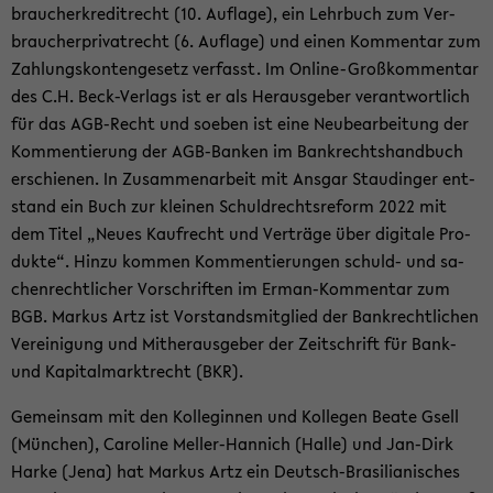
brau­cher­kre­dit­recht (10. Auf­la­ge), ein Lehr­buch zum Ver­
brau­cher­pri­vat­recht (6. Auf­la­ge) und einen Kom­men­tar zum
Zah­lungs­kon­ten­ge­setz ver­fasst. Im Online-​Großkommentar
des C.H. Beck-​Verlags ist er als Her­aus­ge­ber ver­ant­wort­lich
für das AGB-​Recht und so­eben ist eine Neu­be­ar­bei­tung der
Kom­men­tie­rung der AGB-​Banken im Bank­rechts­hand­buch
er­schie­nen. In Zu­sam­men­ar­beit mit Ans­gar Stau­din­ger ent­
stand ein Buch zur klei­nen Schuld­rechts­re­form 2022 mit
dem Titel „Neues Kauf­recht und Ver­trä­ge über di­gi­ta­le Pro­
duk­te“. Hinzu kom­men Kom­men­tie­run­gen schuld-​ und sa­
chen­recht­li­cher Vor­schrif­ten im Erman-​Kommentar zum
BGB. Mar­kus Artz ist Vor­stands­mit­glied der Bank­recht­li­chen
Ver­ei­ni­gung und Mit­her­aus­ge­ber der Zeit­schrift für Bank-
und Ka­pi­tal­markt­recht (BKR).
Ge­mein­sam mit den Kol­le­gin­nen und Kol­le­gen Beate Gsell
(Mün­chen), Ca­ro­li­ne Meller-​Hannich (Halle) und Jan-​Dirk
Harke (Jena) hat Mar­kus Artz ein Deutsch-​Brasilianisches