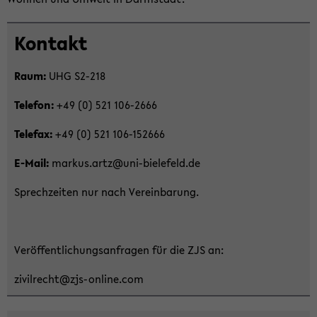
Zum
Kon­takt
Haupt­
in­
Raum:
UHG S2-​218
halt
der
Te­le­fon:
+49 (0) 521 106-​2666
Sek­
Te­le­fax:
+49 (0) 521 106-​152666
ti­
on
E-​Mail:
mar­kus.artz@uni-​bielefeld.de
wech­
seln
Sprech­zei­ten nur nach Ver­ein­ba­rung.
Ver­öf­fent­li­chungs­an­fra­gen für die ZJS an:
zi­vil­recht@zjs-​online.com