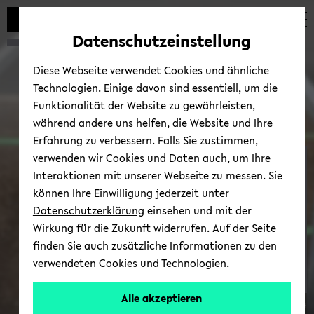
Automatische
zum
zum
zum
Inhaltswechsel
Hauptinhalt
Hauptmenü
Fußbereich
Datenschutzeinstellung
vermeiden
wechseln
wechseln
wechseln
Diese Webseite verwendet Cookies und ähnliche
Technologien. Einige davon sind essentiell, um die
Funktionalität der Website zu gewährleisten,
während andere uns helfen, die Website und Ihre
Erfahrung zu verbessern. Falls Sie zustimmen,
verwenden wir Cookies und Daten auch, um Ihre
Prof. Dr. Mar­kus Artz
Interaktionen mit unserer Webseite zu messen. Sie
können Ihre Einwilligung jederzeit unter
Datenschutzerklärung
einsehen und mit der
Wirkung für die Zukunft widerrufen. Auf der Seite
finden Sie auch zusätzliche Informationen zu den
verwendeten Cookies und Technologien.
Alle akzeptieren
© Elmar Streyl