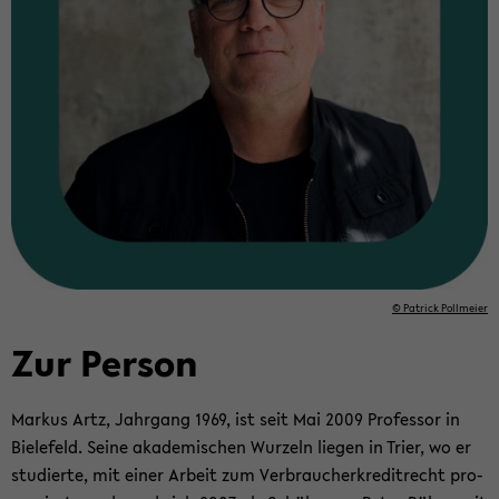
© Pa­trick Poll­mei­er
Zur Per­son
Mar­kus Artz, Jahr­gang 1969, ist seit Mai 2009 Pro­fes­sor in
Bie­le­feld. Seine aka­de­mi­schen Wur­zeln lie­gen in Trier, wo er
stu­dier­te, mit einer Ar­beit zum Ver­brau­cher­kre­dit­recht pro­