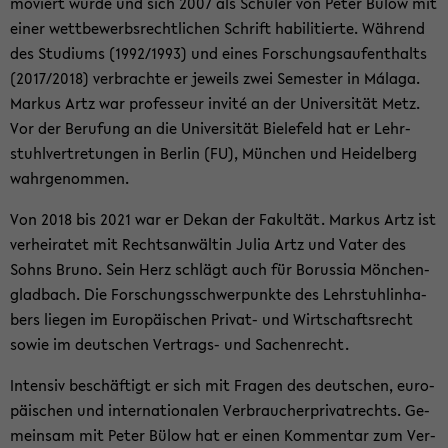
mo­viert wurde und sich 2007 als Schü­ler von Peter Bülow mit
einer wett­be­werbs­recht­li­chen Schrift ha­bi­li­tier­te. Wäh­rend
des Stu­di­ums (1992/1993) und eines For­schungs­auf­ent­halts
(2017/2018) ver­brach­te er je­weils zwei Se­mes­ter in Málaga.
Mar­kus Artz war pro­fes­seur invité an der Uni­ver­si­tät Metz.
Vor der Be­ru­fung an die Uni­ver­si­tät Bie­le­feld hat er Lehr­
stuhl­ver­tre­tun­gen in Ber­lin (FU), Mün­chen und Hei­del­berg
wahr­ge­nom­men.
Von 2018 bis 2021 war er Dekan der Fa­kul­tät. Mar­kus Artz ist
ver­hei­ra­tet mit Rechts­an­wäl­tin Julia Artz und Vater des
Sohns Bruno. Sein Herz schlägt auch für Bo­rus­sia Mön­chen­
glad­bach. Die For­schungs­schwer­punk­te des Lehr­stuhl­in­ha­
bers lie­gen im Eu­ro­päi­schen Privat-​ und Wirt­schafts­recht
sowie im deut­schen Vertrags-​ und Sa­chen­recht.
In­ten­siv be­schäf­tigt er sich mit Fra­gen des deut­schen, eu­ro­
päi­schen und in­ter­na­tio­na­len Ver­brau­cher­pri­vat­rechts. Ge­
mein­sam mit Peter Bülow hat er einen Kom­men­tar zum Ver­