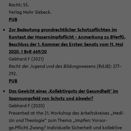
Recht; 55.
Ver­lag Mohr Sie­beck.
PUB
Zur Be­deu­tung grund­recht­li­cher Schutz­pflich­ten im
Kon­text der Ma­sern­impf­pflicht - An­mer­kung zu BVerfG,
Be­schluss der 1. Kam­mer des Ers­ten Se­nats vom 11. Mai
2020, 1 BvR 469/20
Geb­hard F (2021)
Recht der Ju­gend und des Bil­dungs­we­sens (RdJB)
: 277–
292.
PUB
Das Ge­wicht eines ‚Kol­lek­tiv­guts der Ge­sund­heit‘ im
Span­nungs­feld von Schutz und Ab­wehr?
Geb­hard F (2020)
Pre­sen­ted at the 21. Work­shop des Ar­beits­krei­ses „Me­di­
zin und Theo­lo­gie“ zum Thema „Imp­fen: Vor­sor­
ge.Pflicht.Zwang? In­di­vi­du­el­le Si­cher­heit und kol­lek­ti­ve