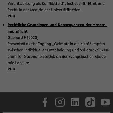
Ver­ant­wor­tung als Kon­flikt­feld“, In­sti­tut für Ethik und
Recht in der Me­di­zin der Uni­ver­si­tät Wien.
PUB
Recht­li­che Grund­la­gen und Kon­se­quen­zen der Ma­sern­
impf­pflicht
Geb­hard F (2020)
Pre­sen­ted at the Ta­gung „Ge­impft in die Kita!? Imp­fen
zwi­schen in­di­vi­du­el­ler Ent­schei­dung und So­li­dar­akt", Zen­
trum für Ge­sund­heits­ethik an der Evan­ge­li­schen Aka­de­
mie Loc­cum.
PUB
Face­book
In­sta­gram
Lin­ke­dIn
Tik­Tok
You