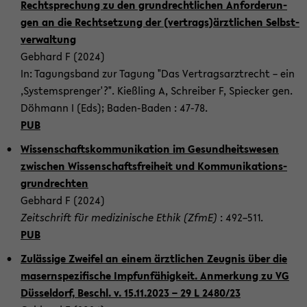
Recht­spre­chung zu den grund­recht­li­chen An­for­de­run­
gen an die Recht­set­zung der (ver­trags)ärzt­li­chen Selbst­
ver­wal­tung
Geb­hard F (2024)
In: Ta­gungs­band zur Ta­gung "Das Ver­trags­arzt­recht – ein
‚Sys­tem­spren­ger'?". Kieß­ling A, Schrei­ber F, Spiecker gen.
Döh­mann I (Eds); Baden-​Baden : 47-78.
PUB
Wis­sen­schafts­kom­mu­ni­ka­ti­on im Ge­sund­heits­we­sen
zwi­schen Wis­sen­schafts­frei­heit und Kom­mu­ni­ka­ti­ons­
grund­rech­ten
Geb­hard F (2024)
Zeit­schrift für me­di­zi­ni­sche Ethik (ZfmE)
: 492–511.
PUB
Zu­läs­si­ge Zwei­fel an einem ärzt­li­chen Zeug­nis über die
ma­sern­spe­zi­fi­sche Impf­un­fä­hig­keit. An­mer­kung zu VG
Düs­sel­dorf, Be­schl. v. 15.11.2023 – 29 L 2480/23