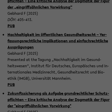
pflich­ten – Eine kri­ti­sche Ana­ly­se der Dog­ma­tik der Figur
der „ein­griffs­ähn­li­chen Vor­wir­kung“
Geb­hard F (2025)
DÖV
: 405–413.
PUB
Nach­hal­tig­keit im öf­fent­li­chen Ge­sund­heits­recht – Ver­
fas­sungs­recht­li­che Im­pli­ka­tio­nen und ein­fach­recht­li­che
Aus­prä­gun­gen
Geb­hard F (2025)
Pre­sen­ted at the Ta­gung „Nach­hal­tig­keit im Ge­sund­
heits­we­sen“, In­sti­tut für Deut­sches, Eu­ro­päi­sches und In­
ter­na­tio­na­les Me­di­zin­recht, Ge­sund­heits­recht und Bio­
ethik (IMGB), Uni­ver­si­tät Mann­heim.
PUB
Zu­kunfts­si­che­rung als Auf­ga­be grund­recht­li­cher Schutz­
pflich­ten – Eine kri­ti­sche Ana­ly­se der Dog­ma­tik der Figur
der "ein­griffs­ähn­li­chen Vor­wir­kung"