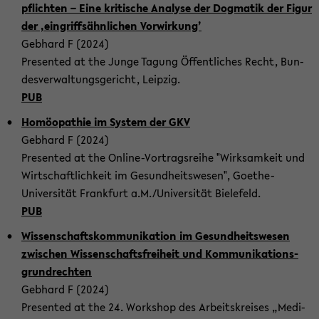
pflich­ten – Eine kri­ti­sche Ana­ly­se der Dog­ma­tik der Figur
der ‚ein­griffs­ähn­li­chen Vor­wir­kung’
Geb­hard F (2024)
Pre­sen­ted at the Junge Ta­gung Öf­fent­li­ches Recht, Bun­
des­ver­wal­tungs­ge­richt, Leip­zig.
PUB
Ho­möo­pa­thie im Sys­tem der GKV
Geb­hard F (2024)
Pre­sen­ted at the Online-​Vortragsreihe "Wirk­sam­keit und
Wirt­schaft­lich­keit im Ge­sund­heits­we­sen", Goethe-​
Universität Frank­furt a.M./Uni­ver­si­tät Bie­le­feld.
PUB
Wis­sen­schafts­kom­mu­ni­ka­ti­on im Ge­sund­heits­we­sen
zwi­schen Wis­sen­schafts­frei­heit und Kom­mu­ni­ka­ti­ons­
grund­rech­ten
Geb­hard F (2024)
Pre­sen­ted at the 24. Work­shop des Ar­beits­krei­ses „Me­di­