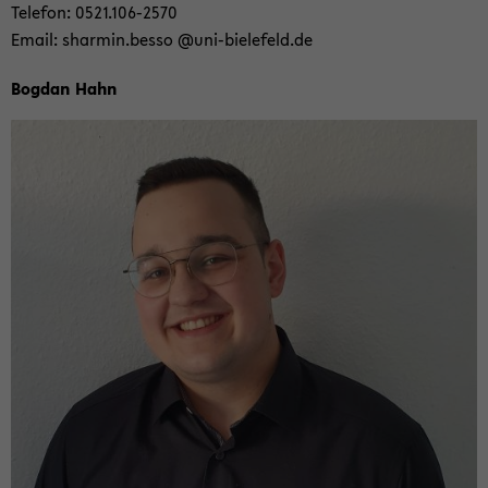
Te­le­fon: 0521.106-​2570
Email: shar­min.besso @uni-​bielefeld.de
Bog­dan Hahn