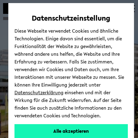
Automatische
skip
skip
skip
Inhaltswechsel
to
to
to
Datenschutzeinstellung
vermeiden
main
main
footer
content
menu
Diese Webseite verwendet Cookies und ähnliche
Technologien. Einige davon sind essentiell, um die
Funktionalität der Website zu gewährleisten,
während andere uns helfen, die Website und Ihre
Erfahrung zu verbessern. Falls Sie zustimmen,
verwenden wir Cookies und Daten auch, um Ihre
Lehr­stuhl­team
Interaktionen mit unserer Webseite zu messen. Sie
können Ihre Einwilligung jederzeit unter
Datenschutzerklärung
einsehen und mit der
Wirkung für die Zukunft widerrufen. Auf der Seite
finden Sie auch zusätzliche Informationen zu den
verwendeten Cookies und Technologien.
Alle akzeptieren
© Uni­ver­si­tät Bie­le­feld