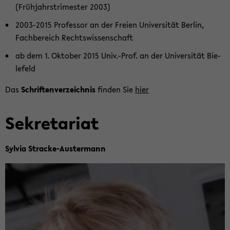
(Früh­jahrs­tri­mes­ter 2003)
2003-​2015 Pro­fes­sor an der Frei­en Uni­ver­si­tät Ber­lin,
Fach­be­reich Rechts­wis­sen­schaft
ab dem 1. Ok­to­ber 2015 Univ.-Prof. an der Uni­ver­si­tät Bie­
le­feld
Das
Schrif­ten­ver­zeich­nis
fin­den Sie
hier
Se­kre­ta­ri­at
Syl­via Stracke-​Austermann