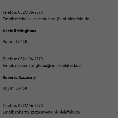
Te­le­fon: 0521.106-​2570
Email: michelle-​lee.schuet­ze @uni-​bielefeld.de
Neele Rit­ting­haus
Raum: S3-​138
Te­le­fon: 0521.106-​2570
Email: neele.rit­ting­haus@ uni-​bielefeld.de
Ro­ber­ta Sz­czes­ny
Raum: S3-​138
Te­le­fon: 0521.106-​2570
Email: ro­ber­ta.sz­czes­ny@ uni-​bielefeld.de