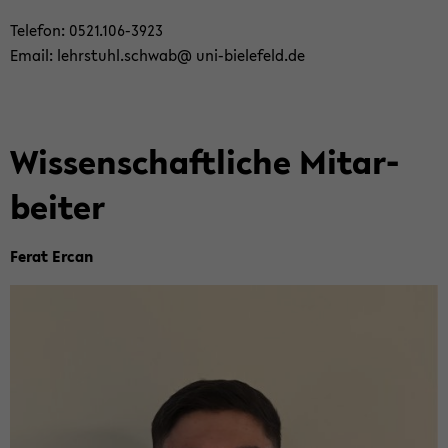
Te­le­fon: 0521.106-​3923
Email: lehr­stuhl.schwab@ uni-​bielefeld.de
Wis­sen­schaft­li­che Mit­ar­
bei­ter
Ferat Ercan