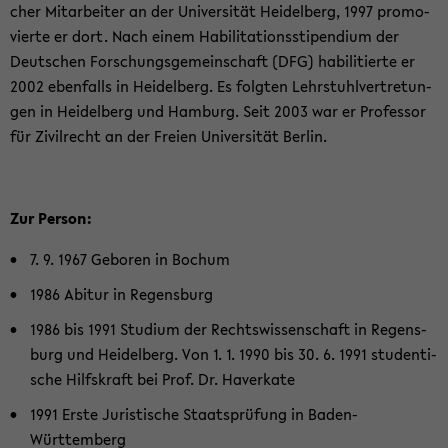
cher Mit­ar­bei­ter an der Uni­ver­si­tät Hei­del­berg, 1997 pro­mo­
vier­te er dort. Nach einem Ha­bi­li­ta­ti­ons­sti­pen­di­um der
Deut­schen For­schungs­ge­mein­schaft (DFG) ha­bi­li­tier­te er
2002 eben­falls in Hei­del­berg. Es folg­ten Lehr­stuhl­ver­tre­tun­
gen in Hei­del­berg und Ham­burg. Seit 2003 war er Pro­fes­sor
für Zi­vil­recht an der Frei­en Uni­ver­si­tät Ber­lin.
Zur Per­son:
7. 9. 1967 Ge­bo­ren in Bo­chum
1986 Ab­itur in Re­gens­burg
1986 bis 1991 Stu­di­um der Rechts­wis­sen­schaft in Re­gens­
burg und Hei­del­berg. Von 1. 1. 1990 bis 30. 6. 1991 stu­den­ti­
sche Hilfs­kraft bei Prof. Dr. Ha­ver­ka­te
1991 Erste Ju­ris­ti­sche Staats­prü­fung in Baden-​
Württemberg