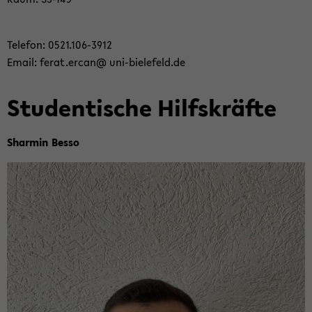
Te­le­fon: 0521.106-​3912
Email: ferat.ercan@ uni-​bielefeld.de
Stu­den­ti­sche Hilfs­kräf­te
Shar­min Besso