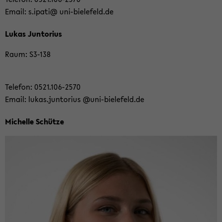
Email: s.ipati@ uni-​bielefeld.de
Lukas Jun­to­ri­us
Raum: S3-​138
Te­le­fon: 0521.106-​2570
Email: lukas.jun­to­ri­us @uni-​bielefeld.de
Mi­chel­le Schüt­ze