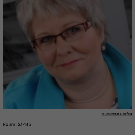
© Uni­ver­si­tät Bie­le­feld
Raum: S3-​143