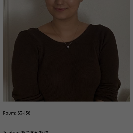
Raum: S3-​138
Te­le­fon: 0521.106-​2570