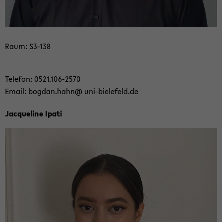
Raum: S3-​138
Te­le­fon: 0521.106-​2570
Email: bog­dan.hahn@ uni-​bielefeld.de
Jac­que­line Ipati