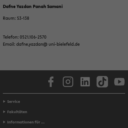
Dafne Yaz­dan Panah Sa­ma­ni
Raum: S3-​138
Te­le­fon: 0521.106-​2570
Email: dafne.yaz­dan@ uni-​bielefeld.de
Face­book
In­sta­gram
Lin­ke­dIn
Tik­Tok
You
Service
Fakultäten
Informationen für ...