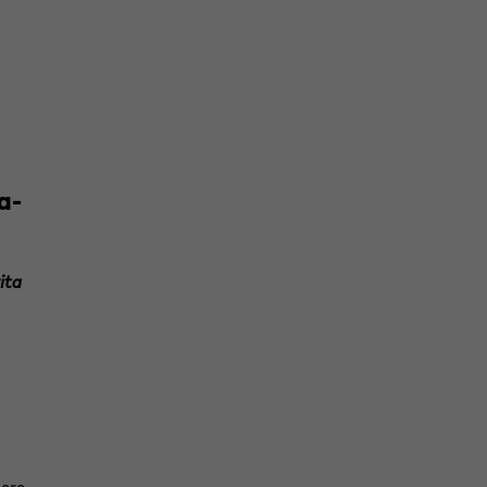
ita
here
on