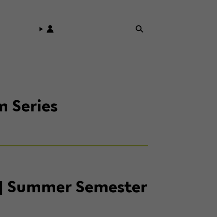
m Se­ries
n | Sum­mer Se­mes­ter