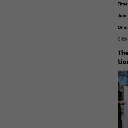
Be­
thr
po