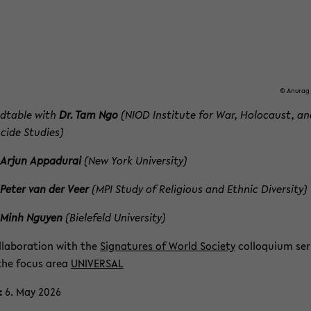
 Peter van der Veer
(MPI Study of Re­li­gious and Eth­nic Di­ver­sity)
. Minh Nguyen
(Biele­feld Uni­ver­sity)
l­lab­o­ra­tion with the
Sig­na­tures of World So­ci­ety
col­lo­quium se­r
the focus area
UNI­VER­SAL
:
6. May 2026
:
16:15 – 17:45
in per­son:
X E0-​002
(We changed to a new room!)
­line via Zoom:
Reg­is­ter here
k
here
for more de­tails!
 Acehnese Strug­gle: Nar­ra­tive, Eth­nic Re­
ns, and Con­flict