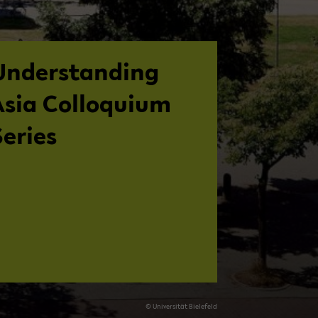
Un­der­stand­ing
Asia Col­lo­quium
e­ries
© Uni­ver­sität Biele­feld