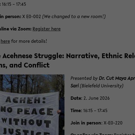
Pre­sented by
Dr. Cut Maya Apr
Sari
(Biele­feld Uni­ver­sity)
Date
: 2. June 2026
Time
: 16:15 – 17:45
Join in per­son
: X-​E0-220
Or on­line via Zoom:
Reg­is­ter 
Click
here
for more de­tails!
yond speech acts: Re­think­ing se­cu­ri­ti­sa­ti
ough si­lence, am­bi­gu­ity, and nar­ra­tive
wer
Pre­sented by
Prof. Timur Dad­
abaev
(
Uni­ver­sity of Tsukuba
)