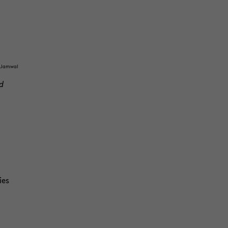
ies
la­