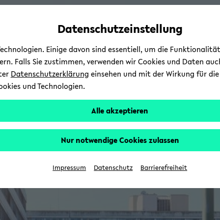
avoid
zum
zum
zum
automatic
Hauptinhalt
Hauptmenü
Fußbereich
Datenschutzeinstellung
content
wechseln
wechseln
wechseln
change
chnologien. Einige davon sind essentiell, um die Funktionalit
sern. Falls Sie zustimmen, verwenden wir Cookies und Daten auc
nter
Datenschutzerklärung
einsehen und mit der Wirkung für die 
ookies und Technologien.
Alle akzeptieren
Nur notwendige Cookies zulassen
Impressum
Datenschutz
Barrierefreiheit