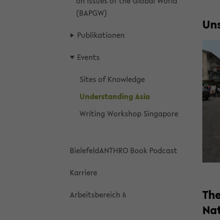
on Is­sues of the Global World
(BAPGW)
Un­
Pub­lika­tio­nen
Events
Sites of Knowl­edge
Un­der­stand­ing Asia
Writ­ing Work­shop Sin­ga­pore
Biele­fel­dAN­THRO Book Pod­cast
Kar­riere
The
Ar­beits­bere­ich 6
Na­