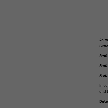
Prof.
Prof
In co
and 
Date
Time
Join 
Or on
Clic
The
tio