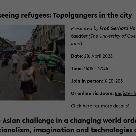
see­ing refugees: Topol­gangers in the city
Pre­sented by
Prof. Ger­hard Hof
taedter
(
The Uni­ver­sity of Qu
land
)
Date:
28. April 2026
Time:
16:15 – 17:45
Join in per­son:
X E0-​205
Or on­line via Zoom:
Reg­is­ter 
Click
here
for more de­tails!
 Asian chal­lenge in a chang­ing world ord
tion­al­ism, imag­i­na­tion and tech­nolo­gies 