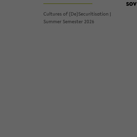
sov
Cul­tures of (De)Se­cu­ri­ti­sa­tion |
Sum­mer Se­mes­ter 2026
Roun
Geno­
Prof.