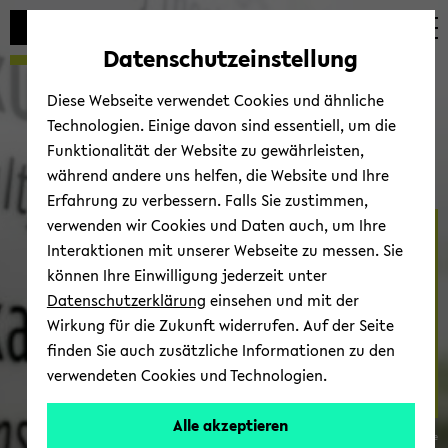
Automatische
skip
skip
skip
Inhaltswechsel
to
to
to
Datenschutzeinstellung
vermeiden
main
main
footer
content
menu
Diese Webseite verwendet Cookies und ähnliche
Technologien. Einige davon sind essentiell, um die
Funktionalität der Website zu gewährleisten,
während andere uns helfen, die Website und Ihre
Erfahrung zu verbessern. Falls Sie zustimmen,
verwenden wir Cookies und Daten auch, um Ihre
For­schung
Interaktionen mit unserer Webseite zu messen. Sie
können Ihre Einwilligung jederzeit unter
Datenschutzerklärung
einsehen und mit der
Wirkung für die Zukunft widerrufen. Auf der Seite
finden Sie auch zusätzliche Informationen zu den
verwendeten Cookies und Technologien.
Alle akzeptieren
© Fa­kul­tät für So­zio­lo­gie