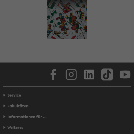
Face­book
In­sta­gram
Lin­ke­dIn
Tik­Tok
You
Service
Fakultäten
Informationen für ...
Weiteres