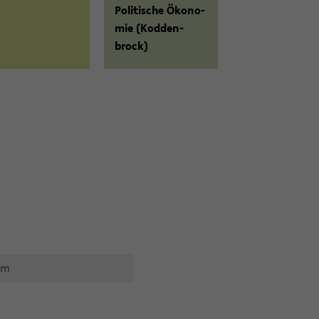
Po­li­ti­sche Öko­no­
mie (Kod­den­
brock)
am