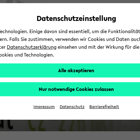
Automatische
zum
zum
zum
Inhaltswechsel
Hauptinhalt
Hauptmenü
Fußbereich
Datenschutzeinstellung
P
vermeiden
wechseln
wechseln
wechseln
chnologien. Einige davon sind essentiell, um die Funktionalit
sern. Falls Sie zustimmen, verwenden wir Cookies und Daten auc
nter
Datenschutzerklärung
einsehen und mit der Wirkung für die 
ookies und Technologien.
Alle akzeptieren
Nur notwendige Cookies zulassen
Ar
Impressum
Datenschutz
Barrierefreiheit