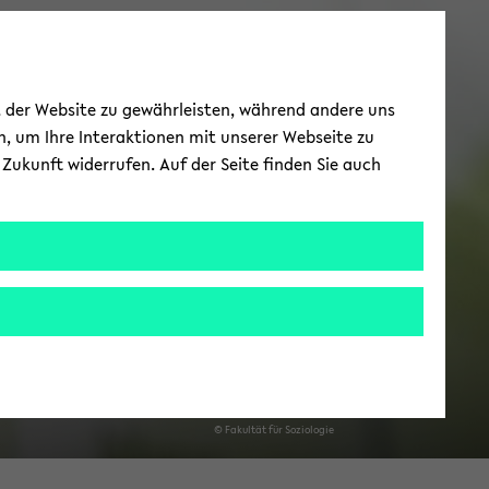
o­li­tik und Ge­sell­
ät der Website zu gewährleisten, während andere uns
schaft
h, um Ihre Interaktionen mit unserer Webseite zu
Zukunft widerrufen. Auf der Seite finden Sie auch
­beits­be­reich 4
© Fa­kul­tät für So­zio­lo­gie