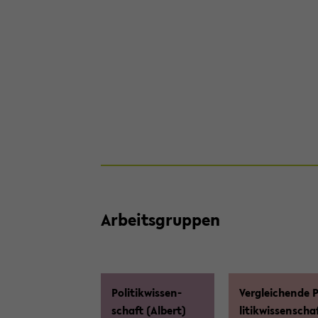
Ar­beits­grup­pen
Po­li­tik­wis­sen­
Ver­glei­chen­de 
schaft (Al­bert)
li­tik­wis­sen­scha