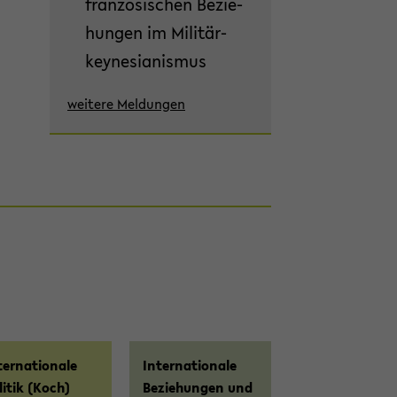
französischen Be­zie­
hun­gen im Mi­li­tär­
keyne­sia­nis­mus
wei­te­re Mel­dun­gen
ter­na­tio­na­le
In­ter­na­tio­na­le
li­tik (Koch)
Be­zie­hun­gen und