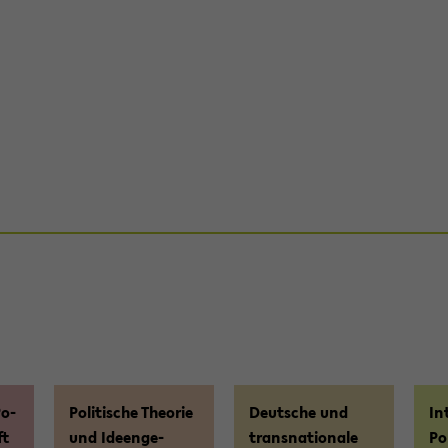
Po­
Po­li­ti­sche Theo­rie
Deut­sche und
In­
ft
und Ideen­ge­
trans­na­tio­na­le
Po­