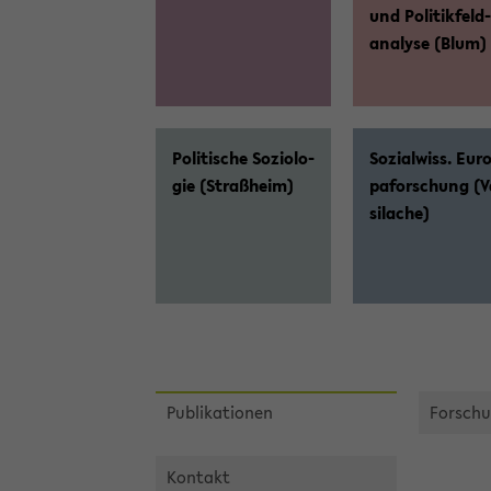
und Po­li­tik­feld­
ana­ly­se (Blum)
Po­li­ti­sche So­zio­lo­
So­zi­al­wiss. Eu­r
gie (Straß­heim)
pa­for­schung (V
sila­che)
Pu­bli­ka­tio­nen
For­schu
Kon­takt