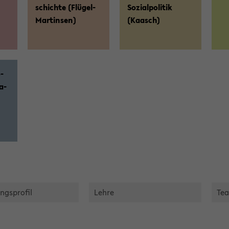
schich­te (Flügel-​
So­zi­al­po­li­tik
Martinsen)
(Kaasch)
o­
a­
ngs­pro­fil
Lehre
Te