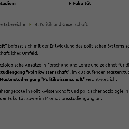
Stu­di­um
Fa­kul­tät
beits­be­rei­che
4: Po­li­tik und Ge­sell­schaft
aft"
be­fasst sich mit der Ent­wick­lung des po­li­ti­schen Sys­tems s
chaft­li­ches Um­feld.
nd so­zio­lo­gi­sche An­sät­ze in For­schung und Lehre und zeich­net für d
stu­di­en­gang "Po­li­tik­wis­sen­schaft"
, im aus­lau­fen­den Mas­ter­stu­
Mas­ter­stu­di­en­gang "Po­li­tik­wis­sen­schaft"
ver­ant­wort­lich.
­an­ge­bo­te in Po­li­tik­wis­sen­schaft und po­li­ti­scher So­zio­lo­gie i
der Fa­kul­tät sowie im Pro­mo­ti­ons­stu­di­en­gang an.