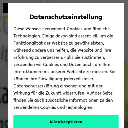
Automatische
zum
zum
zum
Inhaltswechsel
Hauptinhalt
Hauptmenü
Fußbereich
Datenschutzeinstellung
vermeiden
wechseln
wechseln
wechseln
Diese Webseite verwendet Cookies und ähnliche
Technologien. Einige davon sind essentiell, um die
Funktionalität der Website zu gewährleisten,
während andere uns helfen, die Website und Ihre
Erfahrung zu verbessern. Falls Sie zustimmen,
verwenden wir Cookies und Daten auch, um Ihre
For­schung
Interaktionen mit unserer Webseite zu messen. Sie
können Ihre Einwilligung jederzeit unter
Datenschutzerklärung
einsehen und mit der
Wirkung für die Zukunft widerrufen. Auf der Seite
finden Sie auch zusätzliche Informationen zu den
verwendeten Cookies und Technologien.
Alle akzeptieren
© Fa­kul­tät für So­zio­lo­gie