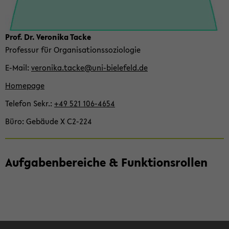
Prof. Dr. Ve­ro­ni­ka Tacke
Pro­fes­sur für Or­ga­ni­sa­ti­ons­so­zio­lo­gie
E-​Mail
ve­ro­ni­ka.tacke@uni-​bielefeld.de
Home­page
Te­le­fon Sekr.
+49 521 106-​4654
Büro
Ge­bäu­de X C2-​224
Auf­ga­ben­be­rei­che & Funk­ti­ons­rol­len