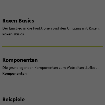
Roxen Ba­sics
Der Ein­stieg in die Funk­tio­nen und den Um­gang mit Roxen.
Roxen Ba­sics
Kom­po­nen­ten
Die grund­le­gen­den Kom­po­nen­ten zum Webseiten-​Aufbau.
Kom­po­nen­ten
Bei­spie­le