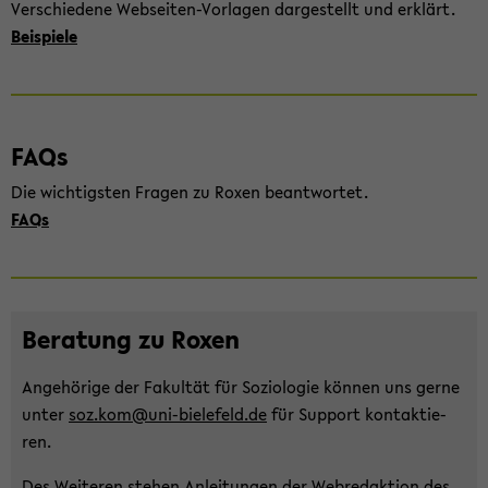
Ver­schie­de­ne Webseiten-​Vorlagen dar­ge­stellt und er­klärt.
Bei­spie­le
FAQs
Die wich­tigs­ten Fra­gen zu Roxen be­ant­wor­tet.
FAQs
Be­ra­tung zu Roxen
An­ge­hö­ri­ge der Fa­kul­tät für So­zio­lo­gie kön­nen uns gerne
unter
soz.kom@uni-​bielefeld.de
für Sup­port kon­tak­tie­
ren.
Des Wei­te­ren ste­hen
An­lei­tun­gen
der Web­re­dak­ti­on des