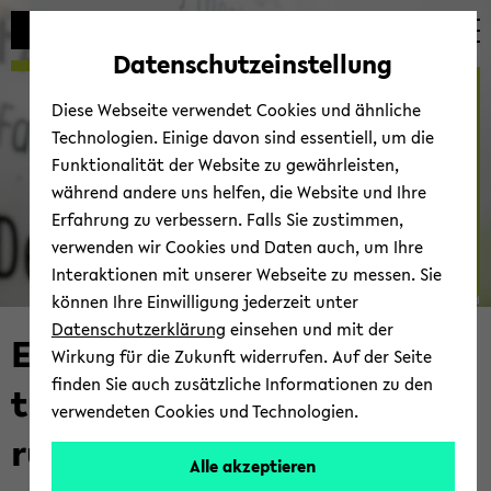
Automatische
skip
skip
skip
Inhaltswechsel
to
to
to
Datenschutzeinstellung
vermeiden
main
main
footer
Erste Hilfe Roxen
content
menu
Diese Webseite verwendet Cookies und ähnliche
Technologien. Einige davon sind essentiell, um die
Funktionalität der Website zu gewährleisten,
während andere uns helfen, die Website und Ihre
Erfahrung zu verbessern. Falls Sie zustimmen,
verwenden wir Cookies und Daten auch, um Ihre
SOZ-​IT
Interaktionen mit unserer Webseite zu messen. Sie
können Ihre Einwilligung jederzeit unter
© Uni­ver­si­tät Bie­le­feld
Datenschutzerklärung
einsehen und mit der
Erste Hilfe Roxen: Be­ra­
Wirkung für die Zukunft widerrufen. Auf der Seite
finden Sie auch zusätzliche Informationen zu den
tung und Un­ter­stüt­zung
verwendeten Cookies und Technologien.
rund um Roxen17
Alle akzeptieren