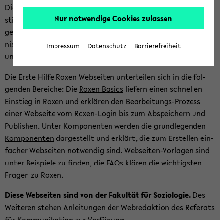
Die Erste Hilfe Roxen Web­sei­ten un­ter­stüt­zen Sie beim Ein­
Nur notwendige Cookies zulassen
stieg in Roxen17. Die Web­sei­ten ver­mit­teln nur die not­wen­di­
gen Grund­la­gen und hel­fen dabei mög­lichst schnell Er­geb­
nis­se zu er­zie­len; das heißt, Web­sei­ten in Roxen zu er­stel­len
Impressum
Datenschutz
Barrierefreiheit
und zu be­ar­bei­ten.
Die Erste Hilfe Roxen Web­sei­ten un­ter­tei­len sich in die fol­
gen­den Be­rei­che: Die
Roxen Ba­sics
lie­fern einen schnel­len
Ein­stieg in Roxen und er­klä­ren den Bearbeitungs-​Prozess
einer Web­sei­te vom Roxen-​Login bis zum Ab­spei­chern und
Pu­blishen. Unter Kom­po­nen­ten wer­den die grund­le­gen­den
Kom­po­nen­ten
dar­ge­stellt und er­klärt, die zum Er­stel­len ein­
fa­cher Web­sei­ten not­wen­dig sind. Webseiten-​Vorlagen sind
unter
Bei­spie­le
zu fin­den, die
FAQs
klä­ren die wich­tigs­ten
Fra­gen zu Roxen.
Diese Web­sei­ten sind von der Fa­kul­tät für So­zio­lo­gie.
Des
Wei­te­ren ste­hen
An­lei­tun­gen
der Web­re­dak­ti­on des Re­fe­rats
für Kom­mu­ni­ka­ti­on zur Ver­fü­gung.