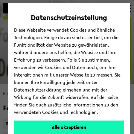
Automatische
skip
skip
skip
Inhaltswechsel
to
to
to
Datenschutzeinstellung
vermeiden
main
main
footer
Erste Hilfe Roxen
content
menu
Diese Webseite verwendet Cookies und ähnliche
Technologien. Einige davon sind essentiell, um die
Funktionalität der Website zu gewährleisten,
während andere uns helfen, die Website und Ihre
Erfahrung zu verbessern. Falls Sie zustimmen,
verwenden wir Cookies und Daten auch, um Ihre
Interaktionen mit unserer Webseite zu messen. Sie
SOZ-​
können Ihre Einwilligung jederzeit unter
© Uni­ver­si­tät Bie­le­feld
IT
Datenschutzerklärung
einsehen und mit der
skip
Erste Hilfe Roxen
FAQs
Wirkung für die Zukunft widerrufen. Auf der Seite
breadcrumb
finden Sie auch zusätzliche Informationen zu den
FAQs
navigation
verwendeten Cookies und Technologien.
to
main
Start in Roxen
Alle akzeptieren
content