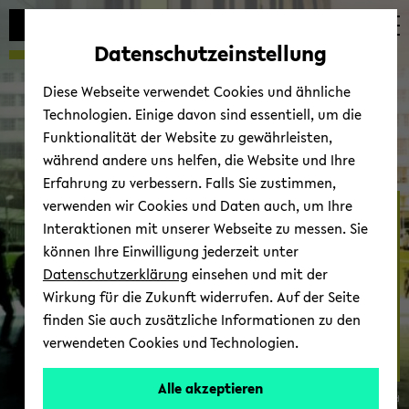
Automatische
zum
zum
zum
Inhaltswechsel
Hauptinhalt
Hauptmenü
Fußbereich
Datenschutzeinstellung
vermeiden
wechseln
wechseln
wechseln
Diese Webseite verwendet Cookies und ähnliche
Technologien. Einige davon sind essentiell, um die
Funktionalität der Website zu gewährleisten,
während andere uns helfen, die Website und Ihre
Erfahrung zu verbessern. Falls Sie zustimmen,
verwenden wir Cookies und Daten auch, um Ihre
For­schung
Interaktionen mit unserer Webseite zu messen. Sie
können Ihre Einwilligung jederzeit unter
Datenschutzerklärung
einsehen und mit der
Wirkung für die Zukunft widerrufen. Auf der Seite
finden Sie auch zusätzliche Informationen zu den
verwendeten Cookies und Technologien.
Alle akzeptieren
© Uni­ver­si­tät Bie­le­feld