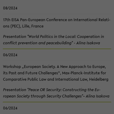
08/2024
17th EISA Pan-​European Con­fe­rence on In­ter­na­tio­nal Re­la­ti­
ons (PEC), Lille, Fran­ce
Pre­sen­ta­ti­on "World Po­li­tics in the Local: Co­ope­ra­ti­on in
con­flict pre­ven­ti­on and peace­buil­ding" - Alina Isa­ko­va
06/2024
Work­shop „Eu­ropean So­cie­ty. A New Ap­proach to Eu­ro­pe,
its Past and Fu­ture Chal­len­ges“, Max-​Planck-Institute for
Com­pa­ra­ti­ve Pu­blic Law and In­ter­na­tio­nal Law, Hei­del­berg
Pre­sen­ta­ti­on "Peace OR Se­cu­ri­ty: Con­st­ruc­ting the Eu­
ropean So­cie­ty th­rough Se­cu­ri­ty Chal­len­ges"– Alina Isa­ko­va
06/2024