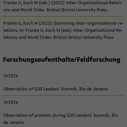
Fran­ke U, Koch M (eds.) (2023): Inter-​Organizational Re­la­ti­
ons and World Order. Bris­tol: Bris­tol Uni­ver­si­ty Press.
Fran­ke U, Koch M (2023): Ex­ami­ning inter-​organizational re­
la­ti­ons. In: Fran­ke U, Koch M (eds): Inter-​Organizational Re­
la­ti­ons and World Order. Bris­tol: Bris­tol Uni­ver­si­ty Press
For­schungs­auf­ent­hal­te/Feld­for­schung
11/2024
Ob­ser­va­ti­on of G20 Lea­ders' Sum­mit, Rio de Ja­nei­ro
11/2024
Ob­ser­va­ti­on of pro­tests du­ring G20 Lea­ders' Sum­mit, Rio
de Ja­nei­ro