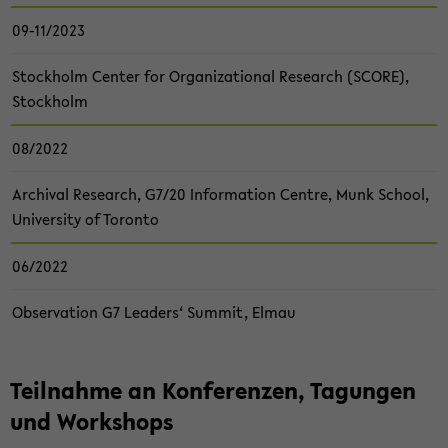
09-11/2023
Stock­holm Cen­ter for Or­ga­niza­tio­nal Re­se­arch (SCORE),
Stock­holm
08/2022
Ar­chi­val Re­se­arch, G7/20 In­for­ma­ti­on Cent­re, Munk School,
Uni­ver­si­ty of To­ron­to
06/2022
Ob­ser­va­ti­on G7 Lea­ders‘ Sum­mit, Elmau
Teil­nah­me an Kon­fe­ren­zen, Ta­gun­gen
und Work­shops