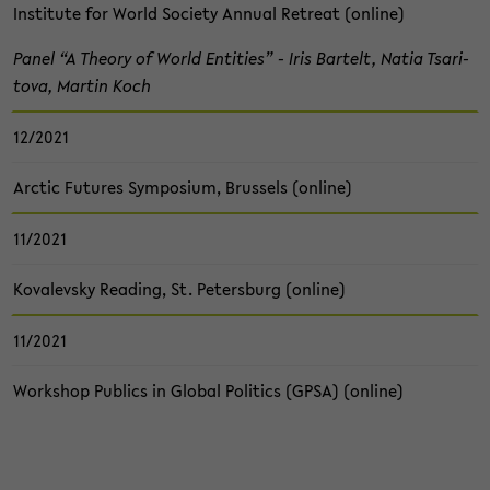
In­sti­tu­te for World So­cie­ty An­nu­al Re­tre­at (on­line)
Panel “A Theo­ry of World En­ti­ties” - Iris Bar­telt, Natia Tsari­
to­va, Mar­tin Koch
12/2021
Arc­tic Fu­tures Sym­po­si­um, Brussels (on­line)
11/2021
Ko­va­levs­ky Rea­ding, St. Pe­ters­burg (on­line)
11/2021
Work­shop Pu­blics in Glo­bal Po­li­tics (GPSA) (on­line)