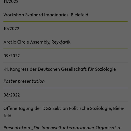
11/2022
Work­shop Sval­bard Ima­gi­na­ries, Bie­le­feld
10/2022
Arc­tic Cir­cle As­sem­bly, Reykjavík
09/2022
41. Kon­gress der Deut­schen Ge­sell­schaft für So­zio­lo­gie
Pos­ter pre­sen­ta­ti­on
06/2022
Of­fe­ne Ta­gung der DGS Sek­ti­on Po­li­ti­sche So­zio­lo­gie, Bie­le­
feld
Pre­sen­ta­ti­on „Die In­nen­welt in­ter­na­tio­na­ler Or­ga­ni­sa­tio­