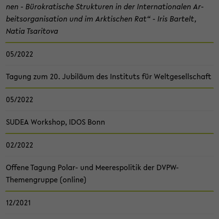
nen - Bü­ro­kra­ti­sche Struk­tu­ren in der In­ter­na­tio­na­len Ar­
beits­or­ga­ni­sa­ti­on und im Ark­ti­schen Rat“ - Iris Bar­telt,
Natia Tsari­to­va
05/2022
Ta­gung zum 20. Ju­bi­lä­um des In­sti­tuts für Welt­ge­sell­schaft
05/2022
SUDEA Work­shop, IDOS Bonn
02/2022
Of­fe­ne Ta­gung Polar-​ und Mee­res­po­li­tik der DVPW-​
Themengruppe (on­line)
12/2021