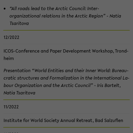
“All roads lead to the Arc­tic Coun­cil: Inter-​
organizational re­la­ti­ons in the Arc­tic Re­gi­on” - Natia
Tsari­to­va
12/2022
ICOS-​Conference and Paper De­ve­lo­p­ment Work­shop, Trond­
heim
Pre­sen­ta­ti­on “World En­ti­ties and their Inner World: Bu­reau­
cra­tic struc­tu­res and For­ma­liza­ti­on in the In­ter­na­tio­nal La­
bour Or­ga­niza­ti­on and the Arc­tic Coun­cil” - Iris Bar­telt,
Natia Tsari­to­va
11/2022
In­sti­tu­te for World So­cie­ty An­nu­al Re­tre­at, Bad Sal­zu­flen