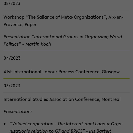
05/2023
Work­shop “The Sa­li­an­ce of Meta-​Organizations”, Aix-​en-
Provence, Paper
Pre­sen­ta­ti­on “In­ter­na­tio­nal Groups in Or­ga­ni­zi­nig World
Po­li­tics” – Mar­tin Koch
04/2023
41st In­ter­na­tio­nal La­bour Pro­cess Con­fe­rence, Glas­gow
03/2023
In­ter­na­tio­nal Stu­dies As­so­cia­ti­on Con­fe­rence, Montréal
Pre­sen­ta­ti­ons
“Va­lu­ed co­ope­ra­ti­on - The In­ter­na­tio­nal La­bour Or­ga­
niza­ti­on’s re­la­ti­on to G7 and BRICS” - Iris Bar­telt