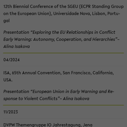
12th Bi­en­ni­al Con­fe­rence of the SGEU (ECPR Stan­ding Group
on the Eu­ropean Union), Uni­ver­sida­de Nova, Lis­bon, Por­tu­
gal
Pre­sen­ta­ti­on “Ex­plo­ring the EU Re­la­ti­ons­hips in Con­flict
Early Warning: Au­to­no­my, Co­ope­ra­ti­on, and Hier­ar­chies”–
Alina Isa­ko­va
04/2024
ISA, 65th An­nu­al Con­ven­ti­on, San Fran­cis­co, Ca­li­for­nia,
USA.
Pre­sen­ta­ti­on “Eu­ropean Union in Early Warning and Re­
spon­se to Vio­lent Con­flicts”– Alina Isa­ko­va
11/2023
DVPW The­men­grup­pe IO Jah­res­ta­gung, Jena