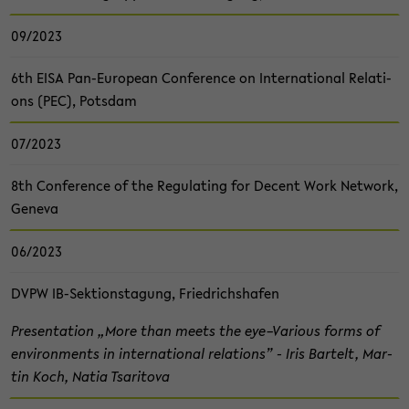
09/2023
6th EISA Pan-​European Con­fe­rence on In­ter­na­tio­nal Re­la­ti­
ons (PEC), Pots­dam
07/2023
8th Con­fe­rence of the Re­gu­la­ting for De­cent Work Net­work,
Ge­ne­va
06/2023
DVPW IB-​Sektionstagung, Fried­richs­ha­fen
Pre­sen­ta­ti­on „More than meets the eye–Va­rious forms of
en­vi­ron­ments in in­ter­na­tio­nal re­la­ti­ons” - Iris Bar­telt, Mar­
tin Koch, Natia Tsari­to­va