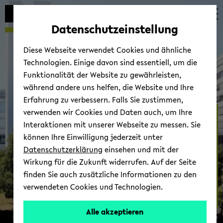
Automatische
zum
zum
zum
Inhaltswechsel
Hauptinhalt
Hauptmenü
Fußbereich
Datenschutzeinstellung
vermeiden
wechseln
wechseln
wechseln
Diese Webseite verwendet Cookies und ähnliche
Technologien. Einige davon sind essentiell, um die
Funktionalität der Website zu gewährleisten,
während andere uns helfen, die Website und Ihre
Erfahrung zu verbessern. Falls Sie zustimmen,
verwenden wir Cookies und Daten auch, um Ihre
Out­put
Interaktionen mit unserer Webseite zu messen. Sie
können Ihre Einwilligung jederzeit unter
Datenschutzerklärung
einsehen und mit der
Wirkung für die Zukunft widerrufen. Auf der Seite
finden Sie auch zusätzliche Informationen zu den
verwendeten Cookies und Technologien.
Alle akzeptieren
© Uni­ver­si­tät Bie­le­feld