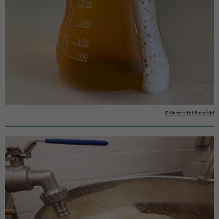
© Uni­ver­si­tät Bie­le­feld