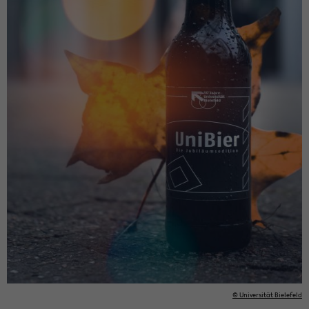
© Uni­ver­si­tät Bie­le­feld