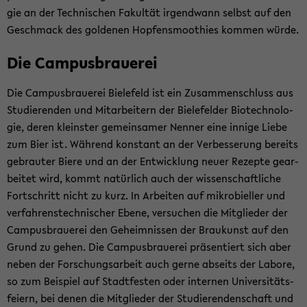
gie an der Tech­ni­schen Fa­kul­tät ir­gend­wann selbst auf den
Ge­schmack des gol­de­nen Hop­fens­moo­t­hies kom­men würde.
Die Cam­pus­braue­rei
Die Cam­pus­braue­rei Bie­le­feld ist ein Zu­sam­men­schluss aus
Stu­die­ren­den und Mit­ar­bei­tern der Bie­le­fel­der Bio­tech­no­lo­
gie, deren kleins­ter ge­mein­sa­mer Nen­ner eine in­ni­ge Liebe
zum Bier ist. Wäh­rend kon­stant an der Ver­bes­se­rung be­reits
ge­brau­ter Biere und an der Ent­wick­lung neuer Re­zep­te ge­ar­
bei­tet wird, kommt na­tür­lich auch der wis­sen­schaft­li­che
Fort­schritt nicht zu kurz. In Ar­bei­ten auf mi­kro­biel­ler und
ver­fah­rens­tech­ni­scher Ebene, ver­su­chen die Mit­glie­der der
Cam­pus­braue­rei den Ge­heim­nis­sen der Brau­kunst auf den
Grund zu gehen. Die Cam­pus­braue­rei prä­sen­tiert sich aber
neben der For­schungs­ar­beit auch gerne ab­seits der La­bo­re,
so zum Bei­spiel auf Stadt­fes­ten oder in­ter­nen Uni­ver­si­täts­
fei­ern, bei denen die Mit­glie­der der Stu­die­ren­den­schaft und