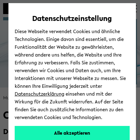
Automatische
zum
zum
zum
Inhaltswechsel
Hauptinhalt
Hauptmenü
Fußbereich
Datenschutzeinstellung
vermeiden
wechseln
wechseln
wechseln
Multiscale Bioengi­neering
Diese Webseite verwendet Cookies und ähnliche
Technologien. Einige davon sind essentiell, um die
Funktionalität der Website zu gewährleisten,
während andere uns helfen, die Website und Ihre
Erfahrung zu verbessern. Falls Sie zustimmen,
verwenden wir Cookies und Daten auch, um Ihre
Interaktionen mit unserer Webseite zu messen. Sie
können Ihre Einwilligung jederzeit unter
© Uni­ver­si­tät Bie­le­feld
Datenschutzerklärung
einsehen und mit der
Bread­
Mul­tis­ca­le Bio­en­gi­nee­ring
Cam­pus­braue­rei
Wirkung für die Zukunft widerrufen. Auf der Seite
crumb
finden Sie auch zusätzliche Informationen zu den
Cam­pus­braue­rei
über­
verwendeten Cookies und Technologien.
sprin­
gen
Das Bier und die Wis­sen­schaft
Alle akzeptieren
und