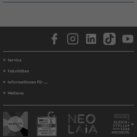
Face­book
In­sta­gram
Lin­ke­dIn
Tik­Tok
You
Service
Fakultäten
Informationen für ...
Weiteres