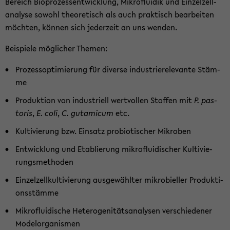
Be­reich Bio­pro­zess­ent­wick­lung, Mi­kro­flui­dik und Ein­zel­zell­
ana­ly­se so­wohl theo­re­tisch als auch prak­tisch be­ar­bei­ten
möch­ten, kön­nen sich je­der­zeit an uns wen­den.
Bei­spie­le mög­li­cher The­men:
Pro­zess­op­ti­mie­rung für di­ver­se in­dus­trie­re­le­van­te Stäm­
me
Pro­duk­ti­on von in­dus­tri­ell wert­vol­len Stof­fen mit
P. pas­
to­ris
,
E. coli
,
C. gut­ami­cum
etc.
Kul­ti­vie­rung bzw. Ein­satz pro­bio­ti­scher Mi­kro­ben
Ent­wick­lung und Eta­blie­rung mi­kro­flui­di­scher Kul­ti­vie­
rungs­me­tho­den
Ein­zel­zell­kul­ti­vie­rung aus­ge­wähl­ter mi­kro­biel­ler Pro­duk­ti­
ons­stäm­me
Mi­kro­flui­di­sche He­te­ro­ge­ni­täts­ana­ly­sen ver­schie­de­ner
Mo­del­or­ga­nis­men