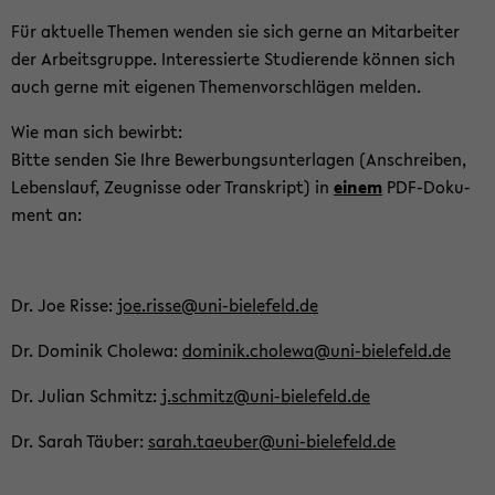
Für ak­tu­el­le The­men wen­den sie sich gerne an Mit­ar­bei­ter
der Ar­beits­grup­pe. In­ter­es­sier­te Stu­die­ren­de kön­nen sich
auch gerne mit ei­ge­nen The­men­vor­schlä­gen mel­den.
Wie man sich be­wirbt:
Bitte sen­den Sie Ihre Be­wer­bungs­un­ter­la­gen (An­schrei­ben,
Le­bens­lauf, Zeug­nis­se oder Tran­skript) in
einem
PDF-​Do­ku­
ment an:
Dr. Joe Risse:
joe.risse@uni-​bielefeld.de
Dr. Do­mi­nik Cho­le­wa:
do­mi­nik.cho­le­wa@uni-​bielefeld.de
Dr. Ju­li­an Schmitz:
j.schmitz@uni-​bielefeld.de
Dr. Sarah Täu­ber:
sarah.tae­u­ber@uni-​bielefeld.de