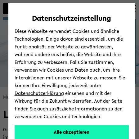
Automatische
skip
skip
skip
Inhaltswechsel
to
to
to
Datenschutzeinstellung
vermeiden
main
main
footer
Multiscale Bioengi­neering
content
menu
Diese Webseite verwendet Cookies und ähnliche
Technologien. Einige davon sind essentiell, um die
Funktionalität der Website zu gewährleisten,
während andere uns helfen, die Website und Ihre
Erfahrung zu verbessern. Falls Sie zustimmen,
verwenden wir Cookies und Daten auch, um Ihre
Interaktionen mit unserer Webseite zu messen. Sie
können Ihre Einwilligung jederzeit unter
© Uni­ver­si­tät Bie­le­feld
Datenschutzerklärung
einsehen und mit der
skip
Mul­tis­ca­le Bio­en­gi­nee­ring
Lehre
Wirkung für die Zukunft widerrufen. Auf der Seite
breadcrumb
finden Sie auch zusätzliche Informationen zu den
Lehre
navigation
verwendeten Cookies und Technologien.
to
main
Ge­gen­wär­tig bie­tet die Ar­beits­grup­pe Lehr­ver­an­stal­tun­gen
Alle akzeptieren
content
im Be­reich Grund­la­gen der Bio­ver­fah­rens­tech­nik, Fer­men­ta­