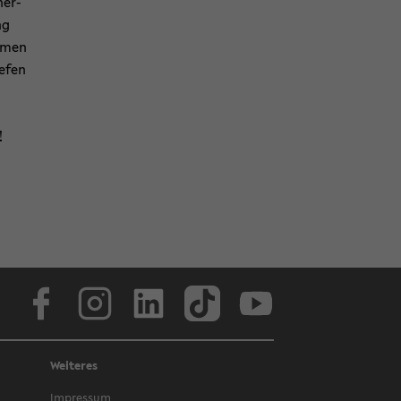
her­
ng
h­men
e­fen
!
Face­book
In­sta­gram
Lin­ke­dIn
Tik­Tok
You­tube
Weiteres
Im­pres­sum