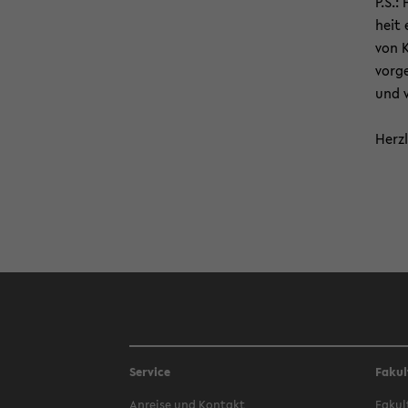
P.S.:
heit 
von K
vor­g
und v
Herz­
Service
Fakul
An­rei­se und Kon­takt
Fa­kul