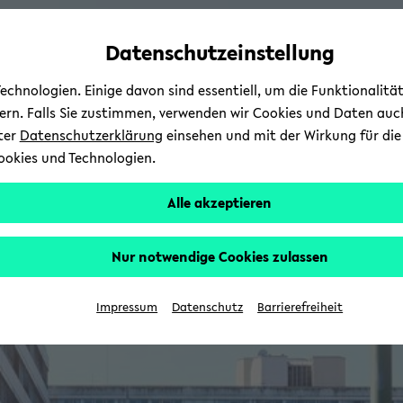
Automatische
zum
zum
zum
Inhaltswechsel
Hauptinhalt
Hauptmenü
Fußbereich
Datenschutzeinstellung
vermeiden
wechseln
wechseln
wechseln
chnologien. Einige davon sind essentiell, um die Funktionalit
sern. Falls Sie zustimmen, verwenden wir Cookies und Daten auc
nter
Datenschutzerklärung
einsehen und mit der Wirkung für die 
ookies und Technologien.
Alle akzeptieren
Nur notwendige Cookies zulassen
Impressum
Datenschutz
Barrierefreiheit