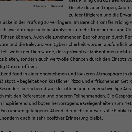
cess Mi­ning und das Ben­ford­s
© Uni­ver­si­tät Bie­le­feld
Ge­setz dazu bei­tra­gen, Ano­ma
zu iden­ti­fi­zie­ren und die Er­war
­lü­cke in der Prü­fung zu ver­rin­gern. Im Be­reich Trans­fer Pri­cing
lich, wie da­ten­ge­trie­be­ne Ana­ly­sen zu mehr Trans­pa­renz und Co
 füh­ren kön­nen. Auch die zu­neh­men­den Be­dro­hun­gen durch Ra
a­re und die Re­le­vanz von Cy­ber­si­cher­heit wur­den aus­führ­lich b
­tet, wobei deut­lich wurde, dass prä­ven­ti­ve Maß­nah­men nicht 
z bie­ten, son­dern auch wert­vol­le Chan­cen durch den Ein­satz v
ig Data er­öff­nen.
bend fand in einer an­ge­neh­men und lo­cke­ren At­mo­sphä­re in d
3 statt – be­glei­tet von köst­li­cher Pizza und er­fri­schen­den Ge­tr
Be­son­ders be­rei­chernd war der of­fe­ne und nie­der­schwel­li­ge Aus
h mit den Re­fe­ren­ten und an­de­ren Teil­neh­men­den. Die Ge­sprä­
 in­spi­rie­rend und boten her­vor­ra­gen­de Ge­le­gen­hei­ten zum Net
 Ein rund­um ge­lun­ge­ner Abend, der nicht nur wert­vol­le Ein­bli­cke
e, son­dern auch in sehr po­si­ti­ver Er­in­ne­rung bleibt.