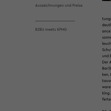
Aus­zeich­nun­gen und Prei­se
tungs
deut­
B2BU meets KPMG
an­ce
som­w
leuch
Schut
und B
Der A
Bar38
ken. 
tausc
waren
king.
fer­t