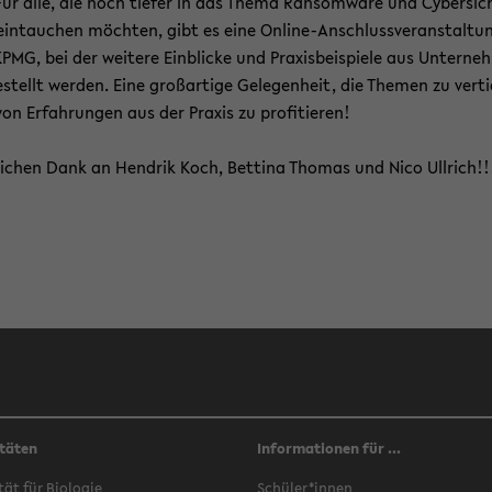
 Für alle, die noch tie­fer in das Thema Ran­som­wa­re und Cy­ber­si­c
ein­tau­chen möch­ten, gibt es eine Online-​Anschlussveranstaltu
PMG, bei der wei­te­re Ein­bli­cke und Pra­xis­bei­spie­le aus Un­ter­ne
e­stellt wer­den. Eine groß­ar­ti­ge Ge­le­gen­heit, die The­men zu ver­ti
on Er­fah­run­gen aus der Pra­xis zu pro­fi­tie­ren!
li­chen Dank an Hen­drik Koch, Bet­ti­na Tho­mas und Nico Ull­rich!!
täten
Informationen für ...
­tät für Bio­lo­gie
Schü­ler*innen