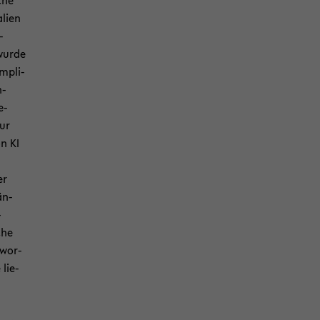
che
­lien
­
 wurde
m­pli­
n­
e­
nur
on KI
er
än­
­
che
­wor­
 lie­