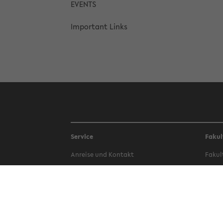
EVENTS
Im­por­tant Links
Service
Fakul
An­reise und Kon­takt
Fakult
Be­wer­bung
Fakul
Bib­lio­thek
Fakul
Campus-​Bauen
Fakul
Philos
Hochschul­sport