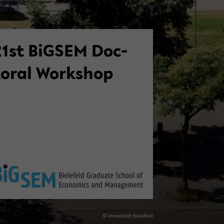
21st BiGSEM Doc­
toral Work­shop
© Uni­ver­sität Biele­feld