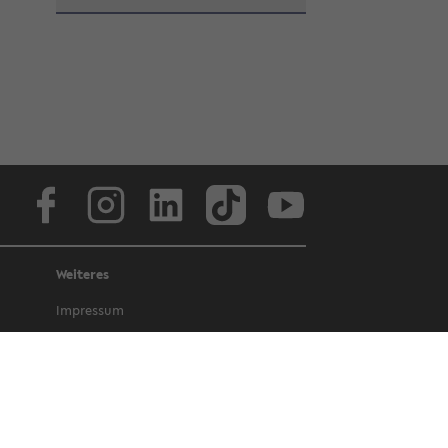
Face­book
In­sta­gram
LinkedIn
Tik­Tok
Youtube
Weiteres
Im­pres­sum
Daten­schutz
Bar­ri­ere­frei­heit
Amtliche Bekan­nt­machun­gen und
Gesetze