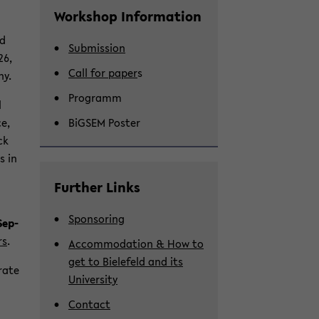
Work­shop In­for­ma­tion
nd
Sub­mis­sion
26,
Call for paper
s
ny.
Pro­gramm
l
ce,
BiGSEM Poster
ck
s in
Fur­ther Links
Spon­sor­ing
Sep­
rs
.
Ac­com­mo­da­tion & How to
get to Biele­feld and its
brate
Uni­ver­sity
Con­tact