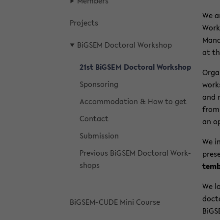
Mem­bers
We ar
Projects
Work­
Man­a
BiGSEM Doc­toral Work­shop
at th
21st BiGSEM Doc­toral Work­shop
Or­ga
Spon­sor­ing
work­
and m
Ac­com­mo­da­tion & How to get
from 
Con­tact
an op
Sub­mis­sion
We in
Pre­vi­ous BiGSEM Doc­toral Work­
prese
shops
tem­b
We lo
doc­t
BiGSEM-​CUDE Mini Course
BiGS