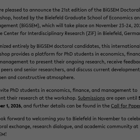
e pleased to an­nounce the 21st edi­tion of the BiGSEM Doc­toral
shop, hosted by the Biele­feld Grad­u­ate School of Eco­nom­ics a
ge­ment (BiGSEM), which will take place on No­vem­ber 23-24, 20
e Cen­ter for In­ter­dis­ci­pli­nary Re­search (ZiF) in Biele­feld, Ger­ma
­nized en­tirely by BiGSEM doc­toral can­di­dates, this in­ter­na­tiona
shop pro­vides a plat­form for PhD stu­dents in eco­nom­ics, fi­nan
an­age­ment to present their on­go­ing re­search, re­ceive feed­ba
peers and se­nior re­searchers, and dis­cuss cur­rent de­vel­op­ment
en and con­struc­tive at­mos­phere.
­vite PhD stu­dents in eco­nom­ics, fi­nance, and man­age­ment to
nt their re­search at the work­shop.
Sub­mis­sions
are open until
er 1, 2026
, and fur­ther de­tails can be found in the
Call for Pa­pe
ok for­ward to wel­com­ing you to Biele­feld in No­vem­ber to cel­e­
oral ex­change, re­search di­a­logue, and aca­d­e­mic com­mu­nity at
EM!