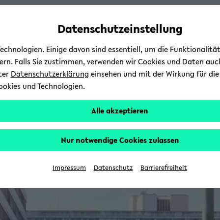
avoid
zum
zum
zum
automatic
Hauptinhalt
Hauptmenü
Fußbereich
Datenschutzeinstellung
content
wechseln
wechseln
wechseln
change
chnologien. Einige davon sind essentiell, um die Funktionalit
sern. Falls Sie zustimmen, verwenden wir Cookies und Daten auc
nter
Datenschutzerklärung
einsehen und mit der Wirkung für die 
ookies und Technologien.
Alle akzeptieren
Nur notwendige Cookies zulassen
Impressum
Datenschutz
Barrierefreiheit