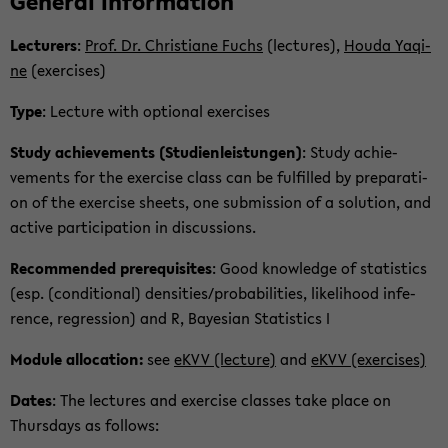
Ge­ne­ral in­for­ma­ti­on
Lec­tu­rers
:
Prof. Dr. Chris­tia­ne Fuchs
(lec­tu­res),
Houda Ya­qi­
ne
(ex­er­ci­s­es)
Type
: Lec­tu­re with op­tio­nal ex­er­ci­s­es
Study achie­vements (Stu­di­en­leis­tun­gen)
: Study achie­
vements for the ex­er­ci­se class can be ful­fil­led by pre­pa­ra­ti­
on of the ex­er­ci­se sheets, one sub­mis­si­on of a so­lu­ti­on, and
ac­ti­ve par­ti­ci­pa­ti­on in dis­cus­sions.
Re­com­men­ded pre­re­qui­si­tes
: Good know­ledge of sta­tis­tics
(esp. (con­di­tio­nal) den­si­ties/pro­ba­bi­li­ties, li­keli­hood in­fe­
rence, re­gres­si­on) and R, Baye­si­an Sta­tis­tics I
Mo­du­le al­lo­ca­ti­on:
see
eKVV (lec­tu­re)
and
eKVV (ex­er­ci­s­es)
Dates
: The lec­tu­res and ex­er­ci­se clas­ses take place on
Thurs­days as fol­lows: