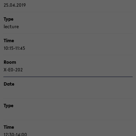
25.04.2019
Type
lec­tu­re
Time
10:15-11:45
Room
X-​E0-202
Date
Type
Time
12:30-14:00