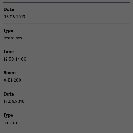
Date
06.06.2019
Type
ex­er­ci­s­es
Time
12:30-14:00
Room
X-​E1-200
Date
13.06.2010
Type
lec­tu­re