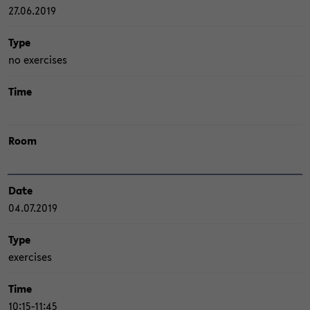
27.06.2019
Type
no ex­er­ci­s­es
Time
Room
Date
04.07.2019
Type
ex­er­ci­s­es
Time
10:15-11:45