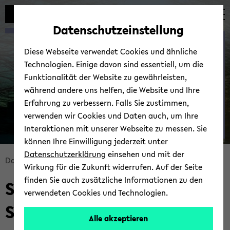
Automatische
zum
zum
zum
Inhaltswechsel
Hauptinhalt
Hauptmenü
Fußbereich
Datenschutzeinstellung
vermeiden
wechseln
wechseln
wechseln
Baye­si­an Sta­tis­tics II
Diese Webseite verwendet Cookies und ähnliche
Technologien. Einige davon sind essentiell, um die
Funktionalität der Website zu gewährleisten,
während andere uns helfen, die Website und Ihre
Erfahrung zu verbessern. Falls Sie zustimmen,
verwenden wir Cookies und Daten auch, um Ihre
Interaktionen mit unserer Webseite zu messen. Sie
können Ihre Einwilligung jederzeit unter
© Uni­ver­si­tät Bie­le­feld
Datenschutzerklärung
einsehen und mit der
Bread­
Data Sci­ence
Tea­ching
Wirkung für die Zukunft widerrufen. Auf der Seite
crumb
finden Sie auch zusätzliche Informationen zu den
Sum­mer 2019: Baye­si­an
über­
verwendeten Cookies und Technologien.
sprin­
Sta­tis­tics II
gen
Alle akzeptieren
und