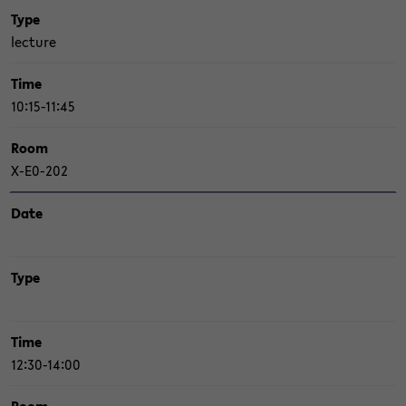
Type
lec­tu­re
Time
10:15-11:45
Room
X-​E0-202
Date
Type
Time
12:30-14:00