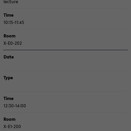
lec­tu­re
Time
10:15-11:45
Room
X-​E0-202
Date
Type
Time
12:30-14:00
Room
X-​E1-200